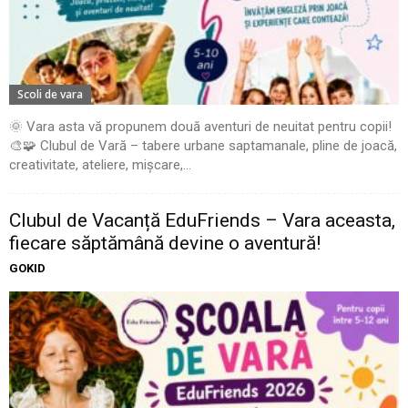
Scoli de vara
🌞 Vara asta vă propunem două aventuri de neuitat pentru copii!
🎨🧩 Clubul de Vară – tabere urbane saptamanale, pline de joacă,
creativitate, ateliere, mișcare,...
Clubul de Vacanță EduFriends – Vara aceasta,
fiecare săptămână devine o aventură!
GOKID