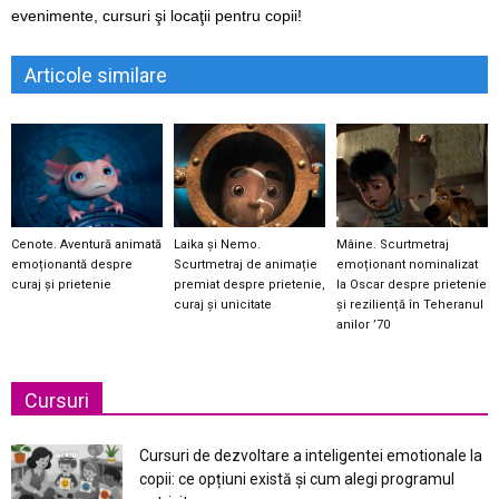
evenimente, cursuri şi locaţii pentru copii!
Articole similare
Cenote. Aventură animată
Laika și Nemo.
Mâine. Scurtmetraj
emoționantă despre
Scurtmetraj de animație
emoționant nominalizat
curaj și prietenie
premiat despre prietenie,
la Oscar despre prietenie
curaj și unicitate
și reziliență în Teheranul
anilor ’70
Cursuri
Cursuri de dezvoltare a inteligentei emotionale la
copii: ce opțiuni există și cum alegi programul