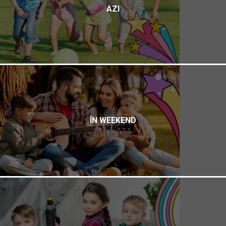
AZI
ÎN WEEKEND