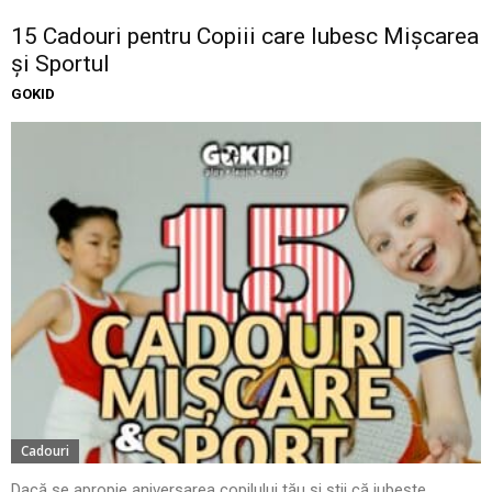
15 Cadouri pentru Copiii care Iubesc Mișcarea
și Sportul
GOKID
Cadouri
Dacă se apropie aniversarea copilului tău și știi că iubește