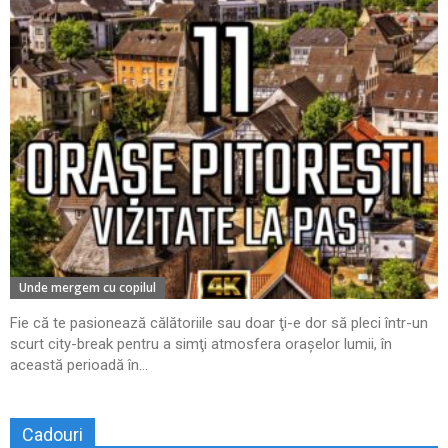
Unde mergem cu copilul
Fie că te pasionează călătoriile sau doar ţi-e dor să pleci într-un
scurt city-break pentru a simţi atmosfera oraşelor lumii, în
această perioadă în...
Cadouri