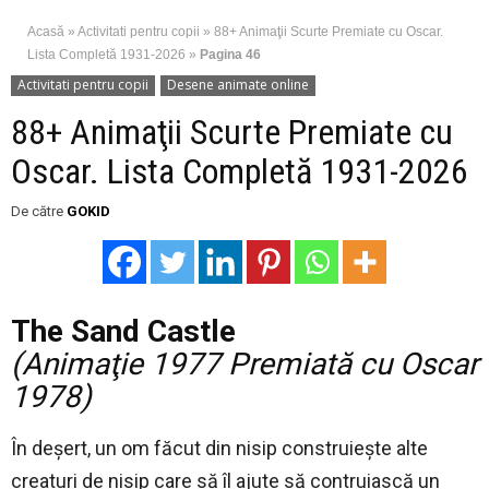
Acasă
»
Activitati pentru copii
»
88+ Animaţii Scurte Premiate cu Oscar.
Lista Completă 1931-2026
»
Pagina 46
Activitati pentru copii
Desene animate online
88+ Animaţii Scurte Premiate cu
Oscar. Lista Completă 1931-2026
De către
GOKID
The Sand Castle
(Animaţie 1977 Premiată cu Oscar
1978)
În deșert, un om făcut din nisip construiește alte
creaturi de nisip care să îl ajute să contruiască un