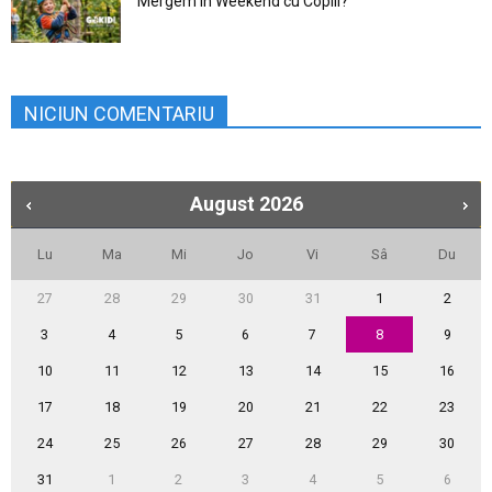
Mergem în Weekend cu Copiii?
NICIUN COMENTARIU
August
2026
Lu
Ma
Mi
Jo
Vi
Sâ
Du
27
28
29
30
31
1
2
3
4
5
6
7
8
9
10
11
12
13
14
15
16
17
18
19
20
21
22
23
24
25
26
27
28
29
30
31
1
2
3
4
5
6