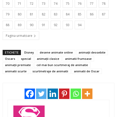
70
71
72
73
74
75
76
77
78
79
80
81
82
83
84
85
86
87
88
89
90
91
92
93
94
Pagina urmatoare
ETICHETE
Disney
desene animate online
animaţii deosebite
Oscars
special
animații clasice
animatii frumoase
animații premiate
cel mai bun scurtmeraj de animatie
animatii scurte
scurtmetraje de animatii
animatii de Oscar