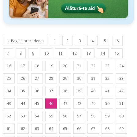
Pagina precedenta
1
2
3
4
5
6
7
8
9
10
11
12
13
14
15
16
17
18
19
20
21
22
23
24
25
26
27
28
29
30
31
32
33
34
35
36
37
38
39
40
41
42
43
44
45
46
47
48
49
50
51
52
53
54
55
56
57
58
59
60
61
62
63
64
65
66
67
68
69