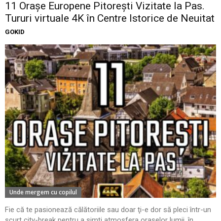
11 Oraşe Europene Pitoreşti Vizitate la Pas.
Tururi virtuale 4K în Centre Istorice de Neuitat
GOKID
Unde mergem cu copilul
Fie că te pasionează călătoriile sau doar ţi-e dor să pleci într-un
scurt city-break pentru a simţi atmosfera oraşelor lumii, în