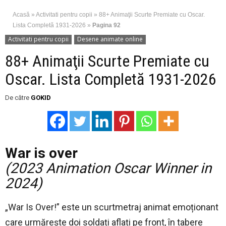
Acasă
»
Activitati pentru copii
»
88+ Animaţii Scurte Premiate cu Oscar.
Lista Completă 1931-2026
»
Pagina 92
Activitati pentru copii
Desene animate online
88+ Animaţii Scurte Premiate cu
Oscar. Lista Completă 1931-2026
De către
GOKID
War is over
(2023 Animation Oscar Winner in
2024)
„War Is Over!” este un scurtmetraj animat emoționant
care urmărește doi soldați aflați pe front, în tabere