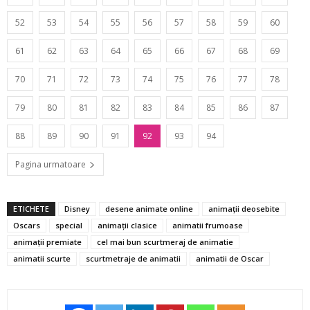
52
53
54
55
56
57
58
59
60
61
62
63
64
65
66
67
68
69
70
71
72
73
74
75
76
77
78
79
80
81
82
83
84
85
86
87
88
89
90
91
92
93
94
Pagina urmatoare
ETICHETE
Disney
desene animate online
animaţii deosebite
Oscars
special
animații clasice
animatii frumoase
animații premiate
cel mai bun scurtmeraj de animatie
animatii scurte
scurtmetraje de animatii
animatii de Oscar