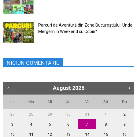
Parcuri de Aventură din Zona Bucureştiului. Unde
Mergem în Weekend cu Copiii?
NICIUN COMENTARIU
August
2026
Lu
Ma
Mi
Jo
Vi
Sâ
Du
27
28
29
30
31
1
2
3
4
5
6
7
8
9
10
11
12
13
14
15
16