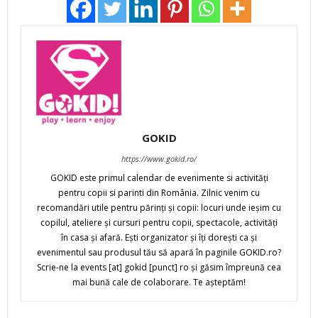
GOKID
https://www.gokid.ro/
GOKID este primul calendar de evenimente si activităţi
pentru copii si parinti din România. Zilnic venim cu
recomandări utile pentru părinţi şi copii: locuri unde ieşim cu
copilul, ateliere şi cursuri pentru copii, spectacole, activităţi
în casa şi afară. Eşti organizator şi îţi doreşti ca şi
evenimentul sau produsul tău să apară în paginile GOKID.ro?
Scrie-ne la events [at] gokid [punct] ro şi găsim împreună cea
mai bună cale de colaborare. Te aşteptăm!