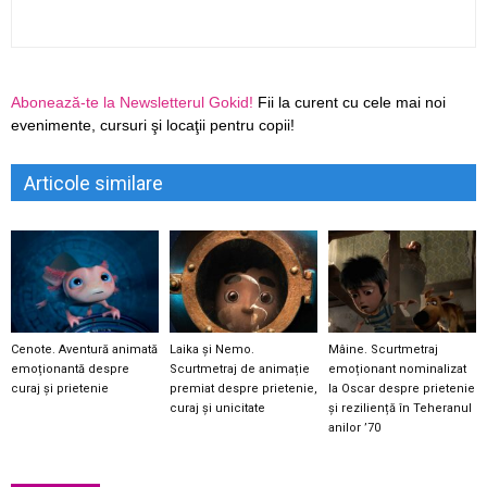
Abonează-te la Newsletterul Gokid!
Fii la curent cu cele mai noi
evenimente, cursuri şi locaţii pentru copii!
Articole similare
Cenote. Aventură animată
Laika și Nemo.
Mâine. Scurtmetraj
emoționantă despre
Scurtmetraj de animație
emoționant nominalizat
curaj și prietenie
premiat despre prietenie,
la Oscar despre prietenie
curaj și unicitate
și reziliență în Teheranul
anilor ’70