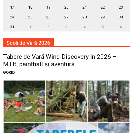
17
18
19
20
21
22
23
24
25
26
27
28
29
30
31
1
2
3
4
5
6
Școli de Vară 2026
Tabere de Vară Wind Discovery în 2026 –
MTB, paintball și aventură
GOKID