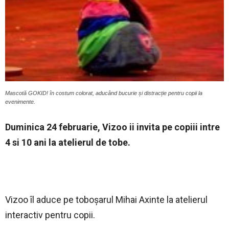
Mascotă GOKID! în costum colorat, aducând bucurie și distracție pentru copii la
evenimente.
Duminica 24 februarie, Vizoo ii invita pe copiii intre
4 si 10 ani la atelierul de tobe.
Vizoo îl aduce pe toboșarul Mihai Axinte la atelierul
interactiv pentru copii.