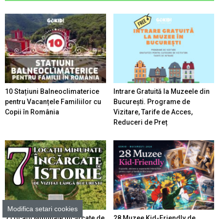
10 Stațiuni Balneoclimaterice
Intrare Gratuită la Muzeele din
pentru Vacanțele Familiilor cu
București. Programe de
Copii în România
Vizitare, Tarife de Acces,
Reduceri de Preț
Modifica setari cookies
7 Locaţii Minunate Încărcate de
28 Muzee Kid-Friendly de