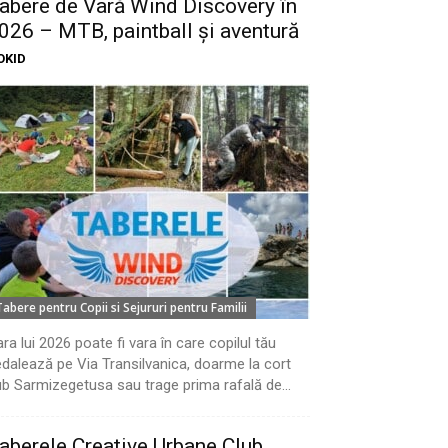
abere de Vară Wind Discovery în
026 – MTB, paintball și aventură
OKID
Tabere pentru Copii si Sejururi pentru Familii
ra lui 2026 poate fi vara în care copilul tău
dalează pe Via Transilvanica, doarme la cort
b Sarmizegetusa sau trage prima rafală de...
aberele Creative Urbane Club