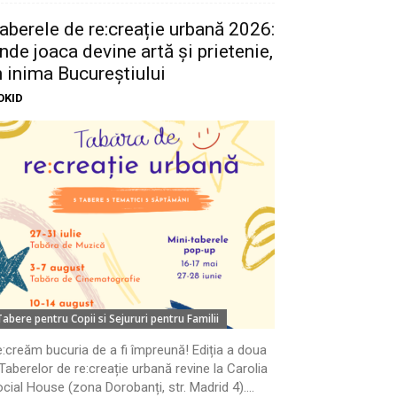
aberele de re:creație urbană 2026:
nde joaca devine artă și prietenie,
n inima Bucureștiului
OKID
Tabere pentru Copii si Sejururi pentru Familii
:creăm bucuria de a fi împreună! Ediția a doua
Taberelor de re:creație urbană revine la Carolia
cial House (zona Dorobanți, str. Madrid 4)....