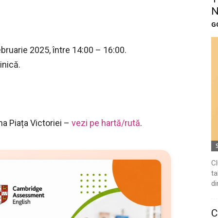
N
G
februarie 2025, între 14:00 – 16:00.
inică.
a Piața Victoriei –
vezi pe hartă/rută
.
Cl
ta
di
C