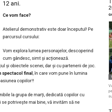
T
12 ani.
2
Ce vom face?
G
Atelierul demonstrativ este doar începutul! Pe
parcursul cursului:
Vom explora lumea personajelor, descoperind
cum gândesc, simt și acționează.
l și obiectele scenei, dar și cu partenerii de joc.
n spectacol final
, în care vom pune în lumina
pasiunea copiilor!!
Va
pe
ibile la grupa de marți, dedicată copiilor cu
su
vi se potrivește mai bine, vă invităm să ne
T