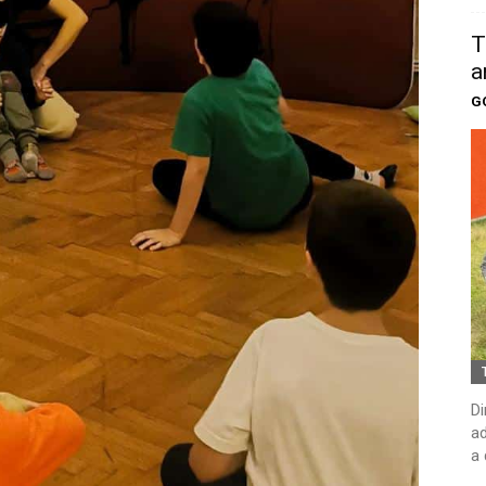
T
a
G
Di
ad
a 