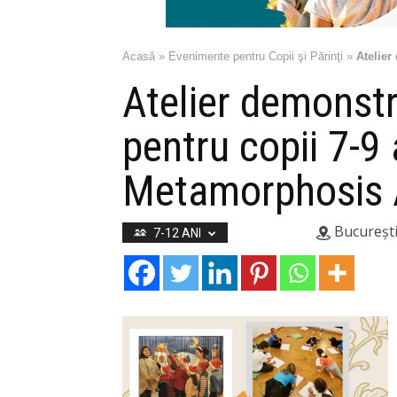
Acasă
»
Evenimente pentru Copii şi Părinţi
»
Atelier
Atelier demonstr
pentru copii 7-9 
Metamorphosis A
Bucureșt
7-12 ANI