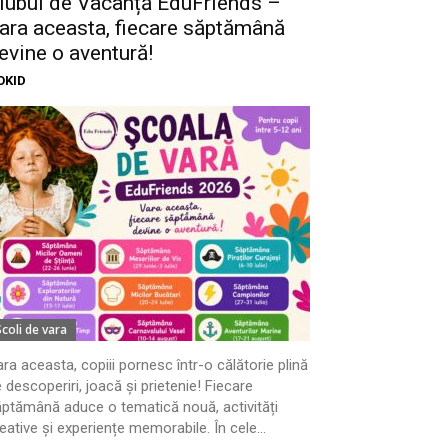
lubul de Vacanță EduFriends –
ara aceasta, fiecare săptămână
evine o aventură!
OKID
Scoli de vara
ra aceasta, copiii pornesc într-o călătorie plină
 descoperiri, joacă și prietenie! Fiecare
ptămână aduce o tematică nouă, activități
eative și experiențe memorabile. În cele...