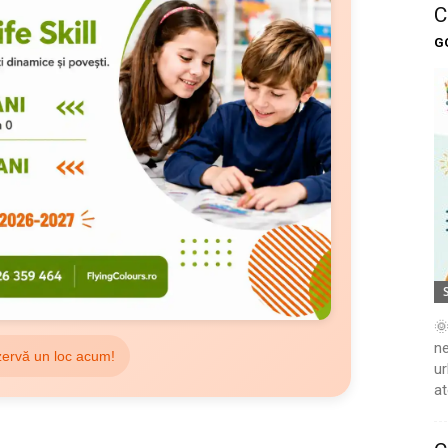
C
G
🌞
ne
ervă un loc acum!
ur
at