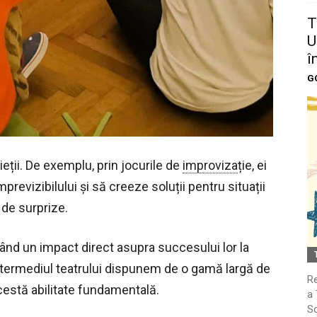
T
U
î
G
vieții. De exemplu, prin jocurile de
improviza
ție, ei
previzibilului și să creeze soluții pentru situații
ă de surprize.
având un impact direct asupra succesului lor la
in intermediul teatrului dispunem de o gamă largă de
Re
acestă abilitate fundamentală.
a 
So