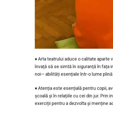
♦️ Arta teatrului aduce o calitate aparte 
învață să se simtă în siguranță în fața im
noi— abilități esențiale într-o lume plin
♦️ Atenția este esențială pentru copii, 
școală și în relațiile cu cei din jur. Pr
exerciții pentru a dezvolta și menține 