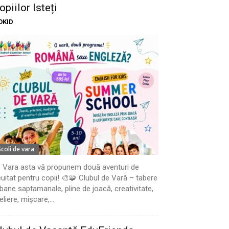
opiilor Isteți
OKID
Scoli de vara
 Vara asta vă propunem două aventuri de
uitat pentru copii! 🎨🧩 Clubul de Vară – tabere
bane saptamanale, pline de joacă, creativitate,
eliere, mișcare,...