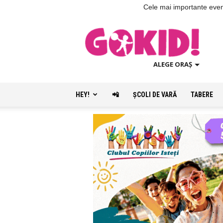
Cele mai importante evenim
ALEGE ORAȘ
HEY!
📲
ŞCOLI DE VARĂ
TABERE