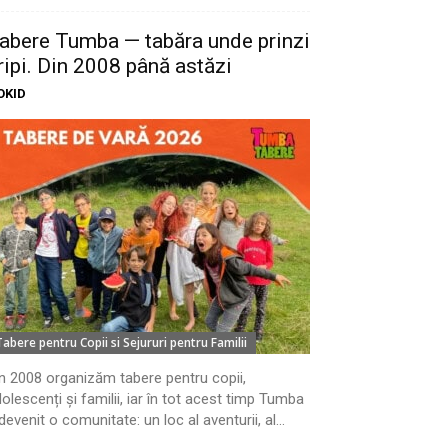
abere Tumba — tabăra unde prinzi
ripi. Din 2008 până astăzi
OKID
Tabere pentru Copii si Sejururi pentru Familii
n 2008 organizăm tabere pentru copii,
olescenți și familii, iar în tot acest timp Tumba
devenit o comunitate: un loc al aventurii, al...