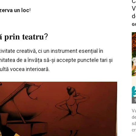
C
38
V
zerva un loc
!
d
G
̆ 𝐩𝐫𝐢𝐧 𝐭𝐞𝐚𝐭𝐫𝐮?
tivitate creativă, ci un instrument esențial în
tatea de a învăța să-și accepte punctele tari și
cultă vocea interioară.
Va
de
să
cr