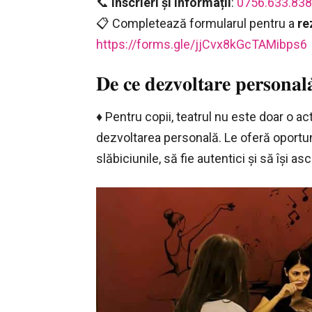
📞
Înscrieri și informații
:
0756.633.8
📋 Completează formularul pentru a
re
https://forms.gle/jjCvx8kGcTAMibps6
𝐃𝐞 𝐜𝐞 𝐝𝐞𝐳𝐯𝐨𝐥𝐭𝐚𝐫𝐞 𝐩𝐞𝐫𝐬𝐨𝐧𝐚𝐥
♦️ Pentru copii, teatrul nu este doar o ac
dezvoltarea personală. Le oferă oportuni
slăbiciunile, să fie autentici și să își as