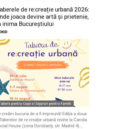
aberele de re:creație urbană 2026:
nde joaca devine artă și prietenie,
n inima Bucureștiului
OKID
Tabere pentru Copii si Sejururi pentru Familii
:creăm bucuria de a fi împreună! Ediția a doua
Taberelor de re:creație urbană revine la Carolia
cial House (zona Dorobanți, str. Madrid 4)....