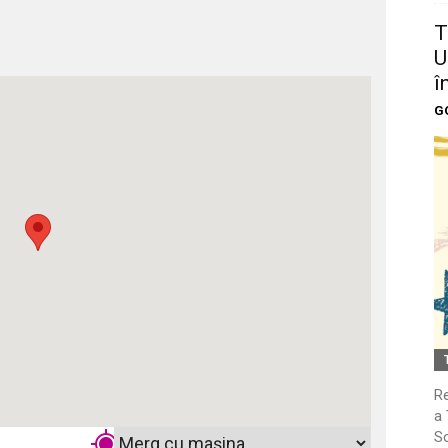
T
U
î
G
Re
a 
So