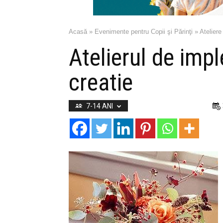
Acasă
»
Evenimente pentru Copii şi Părinţi
»
Ateliere
Atelierul de imple
creatie
7-14 ANI