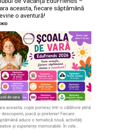
lubul de Vacanță EduFriends –
ara aceasta, fiecare săptămână
evine o aventură!
OKID
Scoli de vara
ra aceasta, copiii pornesc într-o călătorie plină
 descoperiri, joacă și prietenie! Fiecare
ptămână aduce o tematică nouă, activități
eative și experiențe memorabile. În cele...