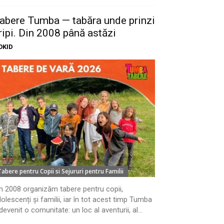
abere Tumba — tabăra unde prinzi
ripi. Din 2008 până astăzi
OKID
Tabere pentru Copii si Sejururi pentru Familii
n 2008 organizăm tabere pentru copii,
olescenți și familii, iar în tot acest timp Tumba
devenit o comunitate: un loc al aventurii, al...