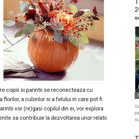
T
2
G
care copiii si parintii se reconecteaza cu
orilor, a culorilor si a felului in care pot fi
Va
intii vor (re)gasi copilul din ei, vor explora
pe
menite sa contribuie la dezvoltarea unor relatii
su
T