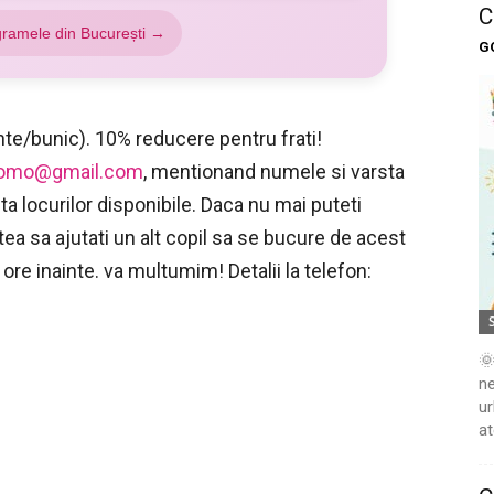
C
gramele din București →
G
rinte/bunic). 10% reducere pentru frati!
momo@gmail.com
, mentionand numele si varsta
ita locurilor disponibile. Daca nu mai puteti
atea sa ajutati un alt copil sa se bucure de acest
ore inainte. va multumim! Detalii la telefon:
🌞
ne
ur
at