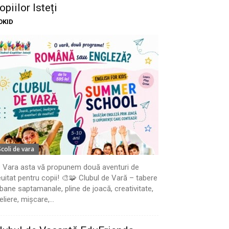
opiilor Isteți
OKID
Scoli de vara
 Vara asta vă propunem două aventuri de
uitat pentru copii! 🎨🧩 Clubul de Vară – tabere
bane saptamanale, pline de joacă, creativitate,
eliere, mișcare,...