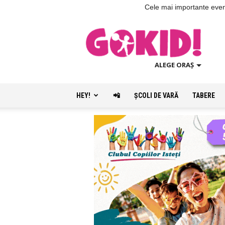
Cele mai importante evenim
ALEGE ORAȘ
HEY!
📲
ŞCOLI DE VARĂ
TABERE