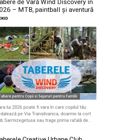
abere de Vară Wind Discovery în
026 – MTB, paintball și aventură
OKID
Tabere pentru Copii si Sejururi pentru Familii
ra lui 2026 poate fi vara în care copilul tău
dalează pe Via Transilvanica, doarme la cort
b Sarmizegetusa sau trage prima rafală de...
aberele Creative Urbane Club