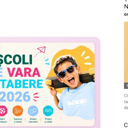
N
G
Cl
ta
di
C