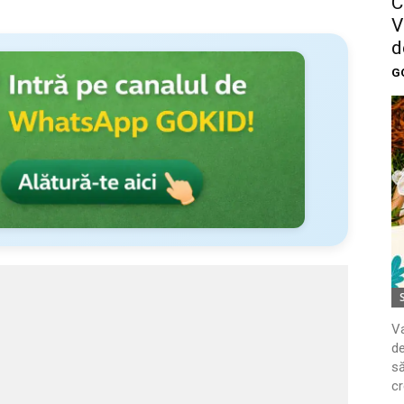
C
V
d
G
Va
de
să
cr