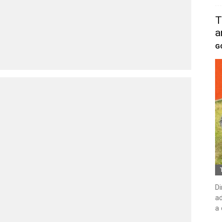
T
a
G
Di
ad
a 