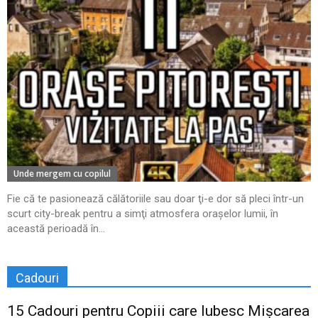
Unde mergem cu copilul
Fie că te pasionează călătoriile sau doar ţi-e dor să pleci într-un
scurt city-break pentru a simţi atmosfera oraşelor lumii, în
această perioadă în...
Cadouri
15 Cadouri pentru Copiii care Iubesc Mișcarea