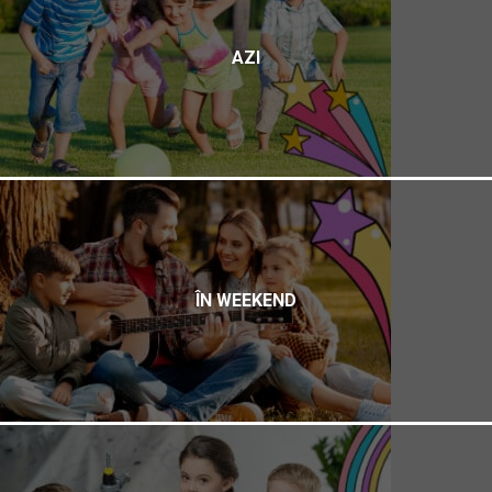
AZI
ÎN WEEKEND