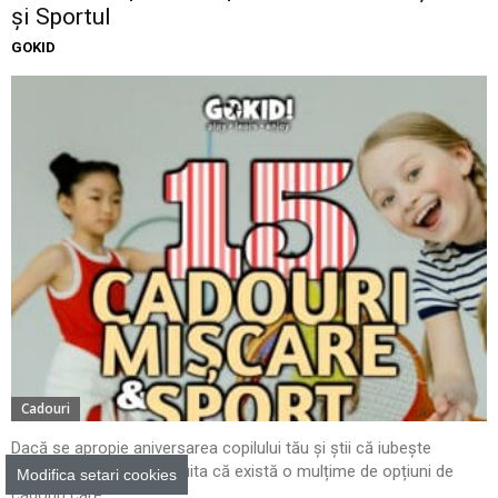
și Sportul
GOKID
Cadouri
Dacă se apropie aniversarea copilului tău și știi că iubește
mișcarea și sportul, nu uita că există o mulțime de opțiuni de
Modifica setari cookies
cadouri care...