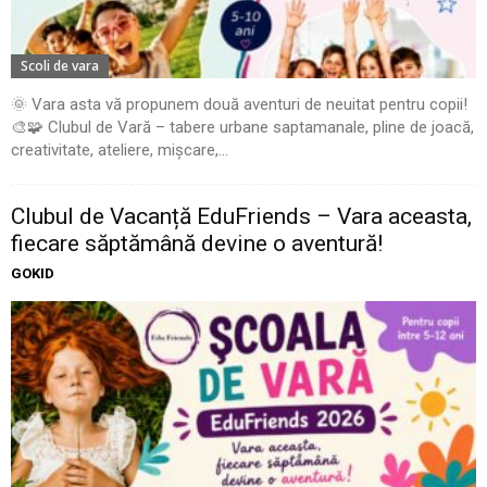
Scoli de vara
🌞 Vara asta vă propunem două aventuri de neuitat pentru copii!
🎨🧩 Clubul de Vară – tabere urbane saptamanale, pline de joacă,
creativitate, ateliere, mișcare,...
Clubul de Vacanță EduFriends – Vara aceasta,
fiecare săptămână devine o aventură!
GOKID