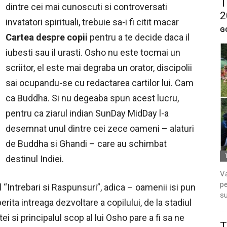
T
dintre cei mai cunoscuti si controversati
2
invatatori spirituali, trebuie sa-i fi citit macar
G
Cartea despre copii
pentru a te decide daca il
iubesti sau il urasti. Osho nu este tocmai un
scriitor, el este mai degraba un orator, discipolii
sai ocupandu-se cu redactarea cartilor lui. Cam
ca Buddha. Si nu degeaba spun acest lucru,
pentru ca ziarul indian SunDay MidDay l-a
desemnat unul dintre cei zece oameni – alaturi
de Buddha si Ghandi – care au schimbat
destinul Indiei.
Va
pe
l “Intrebari si Raspunsuri”, adica – oamenii isi pun
su
rita intreaga dezvoltare a copilului, de la stadiul
i si principalul scop al lui Osho pare a fi sa ne
T