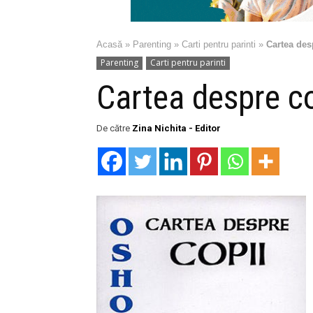
Acasă
»
Parenting
»
Carti pentru parinti
»
Cartea des
Parenting
Carti pentru parinti
Cartea despre c
De către
Zina Nichita - Editor