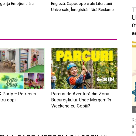
igența Emoțională a
Engleză. Capodopere ale Literaturii
T
Universale, Înregistrări fără Reclame
U
î
G
& Party – Petreceri
Parcuri de Aventură din Zona
tru copii
Bucureştiului. Unde Mergem în
Weekend cu Copiii?
Re
a 
So