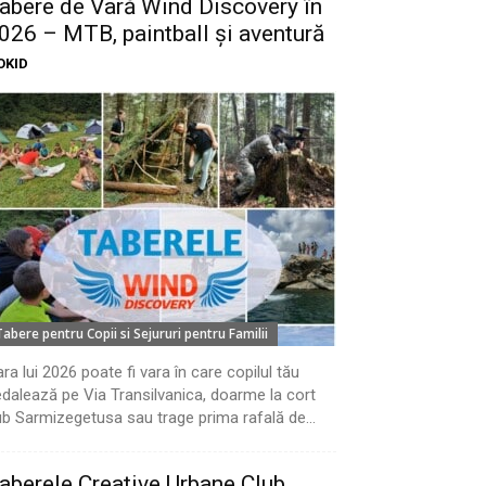
abere de Vară Wind Discovery în
026 – MTB, paintball și aventură
OKID
Tabere pentru Copii si Sejururi pentru Familii
ra lui 2026 poate fi vara în care copilul tău
dalează pe Via Transilvanica, doarme la cort
b Sarmizegetusa sau trage prima rafală de...
aberele Creative Urbane Club