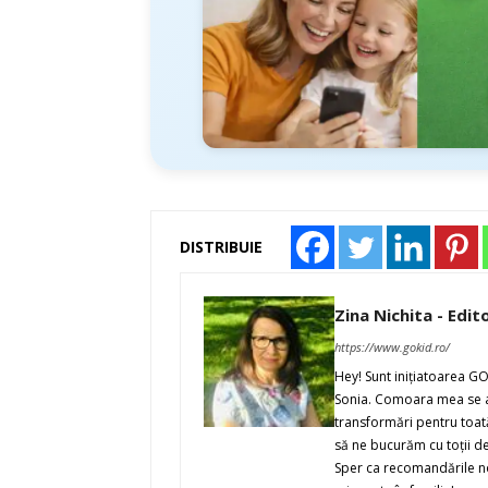
DISTRIBUIE
Zina Nichita - Edit
https://www.gokid.ro/
Hey! Sunt iniţiatoarea G
Sonia. Comoara mea se ap
transformări pentru toată
să ne bucurăm cu toţii de 
Sper ca recomandările noa