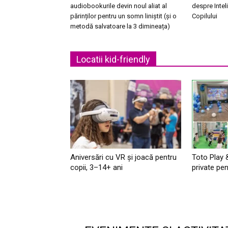
audiobookurile devin noul aliat al
despre Intel
părinților pentru un somn liniștit (și o
Copilului
metodă salvatoare la 3 dimineața)
Locatii kid-friendly
Aniversări cu VR și joacă pentru
Toto Play 
copii, 3–14+ ani
private pen