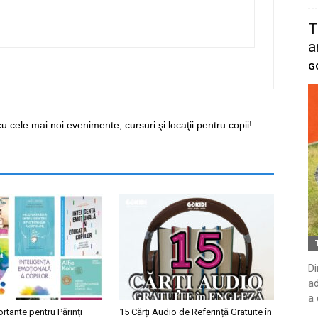
T
a
G
cu cele mai noi evenimente, cursuri şi locaţii pentru copii!
Di
ad
a 
ortante pentru Părinți
15 Cărți Audio de Referință Gratuite în