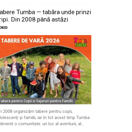
abere Tumba — tabăra unde prinzi
ripi. Din 2008 până astăzi
OKID
Tabere pentru Copii si Sejururi pentru Familii
n 2008 organizăm tabere pentru copii,
olescenți și familii, iar în tot acest timp Tumba
devenit o comunitate: un loc al aventurii, al...