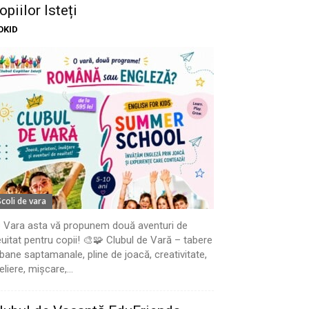
opiilor Isteți
OKID
Scoli de vara
 Vara asta vă propunem două aventuri de
uitat pentru copii! 🎨🧩 Clubul de Vară – tabere
bane saptamanale, pline de joacă, creativitate,
eliere, mișcare,...