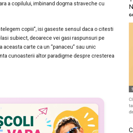
ara a copilului, imbinand dogma straveche cu
N
G
intelegem copiii”, isi gaseste sensul daca o citesti
elasi subiect, deoarece vei gasi raspunsuri pe
dica aceasta carte ca un “panaceu” sau unic
senta cunoasterii altor paradigme despre cresterea
Cl
ta
di
C