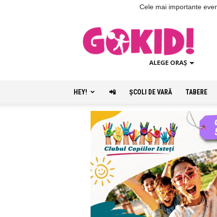
Cele mai importante evenim
ALEGE ORAȘ
HEY!
📲
ŞCOLI DE VARĂ
TABERE