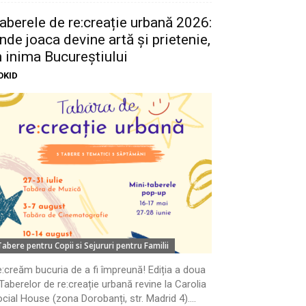
aberele de re:creație urbană 2026:
nde joaca devine artă și prietenie,
n inima Bucureștiului
OKID
Tabere pentru Copii si Sejururi pentru Familii
:creăm bucuria de a fi împreună! Ediția a doua
Taberelor de re:creație urbană revine la Carolia
cial House (zona Dorobanți, str. Madrid 4)....