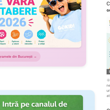
C
G
gramele din București →
🌞
ne
ur
at