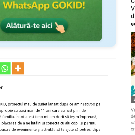
C
V
d
G
or
OKID, proiectul meu de suflet lansat după ce am născut-o pe
Va
ropie cu paşi mari de 11 ani care au fost plini de
de
 familia. În tot acest timp mi-am dorit să ieşim împreună,
să
plăcerea de a ne întâlni şi conecta cu alţi copii şi părinţi.
cr
stre de evenimente şi activităţi să te ajute să petreci clipe