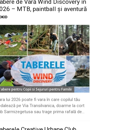
abere de Vară Wind Discovery în
026 – MTB, paintball și aventură
OKID
Tabere pentru Copii si Sejururi pentru Familii
ra lui 2026 poate fi vara în care copilul tău
dalează pe Via Transilvanica, doarme la cort
b Sarmizegetusa sau trage prima rafală de...
aberele Creative Urbane Club