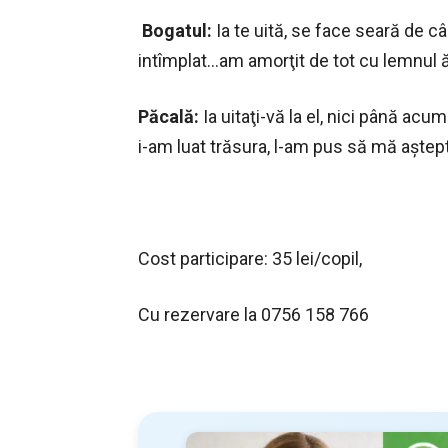
Bogatul:
Ia te uită, se face seară de câ
intîmplat…am amorţit de tot cu lemnul ăst
Păcală:
Ia uitaţi-vă la el, nici până acu
i-am luat trăsura, l-am pus să mă aştepte
Cost participare: 35 lei/copil,
Cu rezervare la 0756 158 766