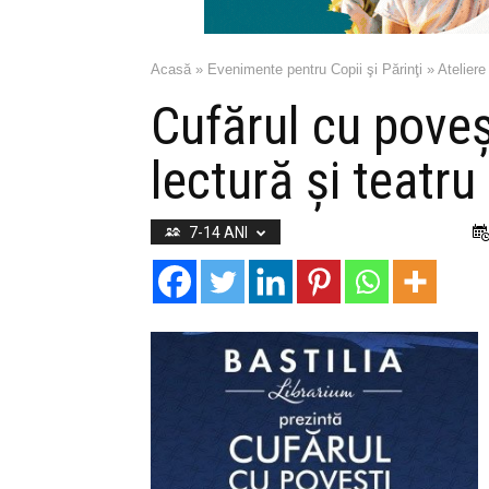
Acasă
»
Evenimente pentru Copii şi Părinţi
»
Ateliere
Cufărul cu poveș
lectură şi teatru
7-14 ANI