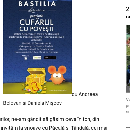
T
2
G
cu Andreea
Va
Bolovan şi Daniela Mişcov
pe
su
urilor, ne-am gândit să găsim ceva în ton, din
invităm la snoave cu Păcală şi Tândală, cei mai
T