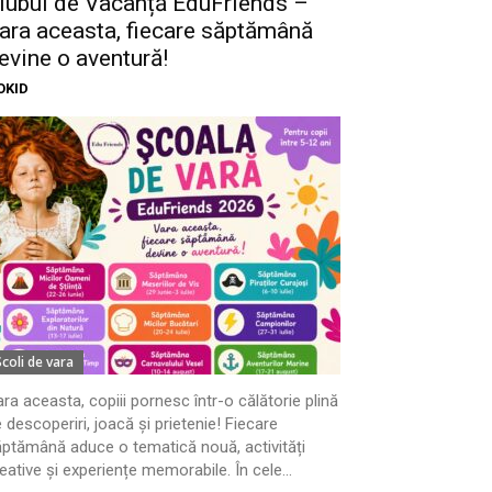
lubul de Vacanță EduFriends –
ara aceasta, fiecare săptămână
evine o aventură!
OKID
Scoli de vara
ra aceasta, copiii pornesc într-o călătorie plină
 descoperiri, joacă și prietenie! Fiecare
ptămână aduce o tematică nouă, activități
eative și experiențe memorabile. În cele...