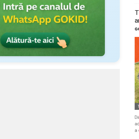
T
a
G
Di
ad
a 