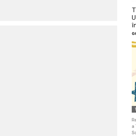
T
U
î
G
Re
a 
So