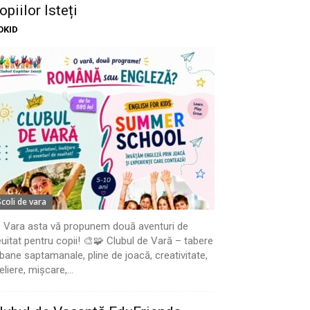
opiilor Isteți
OKID
Scoli de vara
 Vara asta vă propunem două aventuri de
uitat pentru copii! 🎨🧩 Clubul de Vară – tabere
bane saptamanale, pline de joacă, creativitate,
eliere, mișcare,...