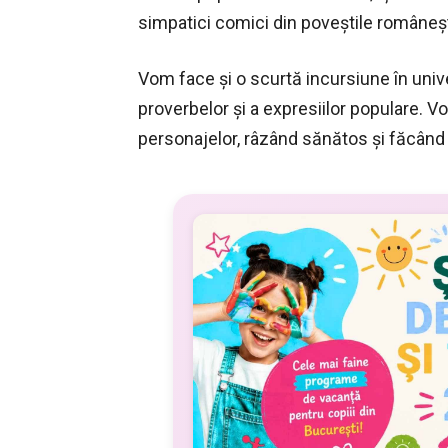
simpatici comici din poveştile româneşt
Vom face şi o scurtă incursiune în univ
proverbelor şi a expresiilor populare. V
personajelor, râzând sănătos şi făcând