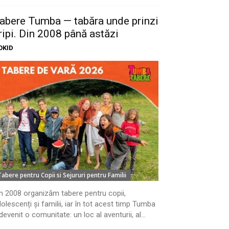
abere Tumba — tabăra unde prinzi
ripi. Din 2008 până astăzi
OKID
Tabere pentru Copii si Sejururi pentru Familii
n 2008 organizăm tabere pentru copii,
olescenți și familii, iar în tot acest timp Tumba
devenit o comunitate: un loc al aventurii, al...