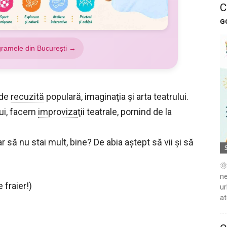
C
G
gramele din București →
 de
recuzită
populară, imaginaţia şi arta teatrului.
lui, facem
improviza
ţii teatrale, pornind de la
ar să nu stai mult, bine? De abia aştept să vii şi să
🌞
ne
 fraier!)
ur
at