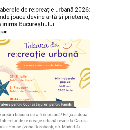
aberele de re:creație urbană 2026:
nde joaca devine artă și prietenie,
n inima Bucureștiului
OKID
Tabere pentru Copii si Sejururi pentru Familii
:creăm bucuria de a fi împreună! Ediția a doua
Taberelor de re:creație urbană revine la Carolia
cial House (zona Dorobanți, str. Madrid 4)....