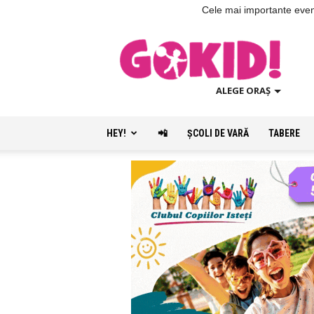
Cele mai importante evenim
ALEGE ORAȘ
HEY!
📲
ŞCOLI DE VARĂ
TABERE