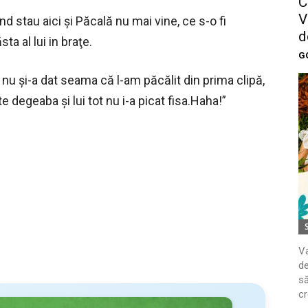
C
V
nd stau aici şi Păcală nu mai vine, ce s-o fi
d
a al lui in braţe.
G
m nu şi-a dat seama că l-am păcălit din prima clipă,
 degeaba şi lui tot nu i-a picat fisa.Haha!”
Va
de
să
cr