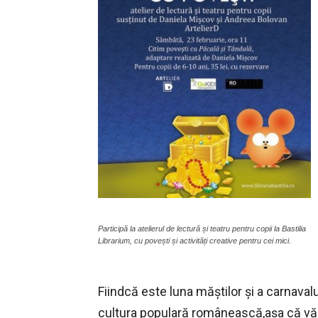
Participă la atelierul de lectură și teatru pentru copii la Bastilia
Librarium, cu povești și activități creative pentru cei mici.
Fiindcă este luna măştilor şi a carnaval
cultura populară românească,aşa că vă 