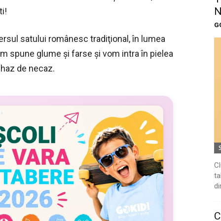
N
i!
G
ersul satului românesc tradiţional, în lumea
om spune glume şi farse şi vom intra în pielea
 haz de necaz.
Cl
ta
di
C