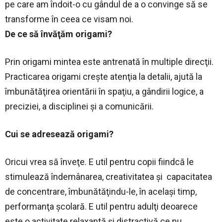
pe care am îndoit-o cu gândul de a o convinge să se
transforme în ceea ce visam noi.
De ce să învăţăm origami?
Prin origami mintea este antrenată în multiple direcţii.
Practicarea origami creşte atenţia la detalii, ajută la
îmbunătăţirea orientării în spaţiu, a gândirii logice, a
preciziei, a disciplinei şi a comunicării.
Cui se adresează origami?
Oricui vrea să înveţe. E util pentru copii fiindcă le
stimulează îndemânarea, creativitatea şi capacitatea
de concentrare, îmbunătăţindu-le, în acelaşi timp,
performanţa şcolară. E util pentru adulţi deoarece
este o activitate relaxantă şi distractivă ce nu