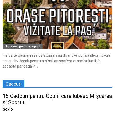
Unde mergem cu copilul
Fie că te pasionează călătoriile sau doar ţi-e dor să pleci într-un
scurt city-break pentru a simţi atmosfera oraşelor lumii, în
această perioadă în...
Cadouri
15 Cadouri pentru Copiii care Iubesc Mișcarea
și Sportul
GOKID