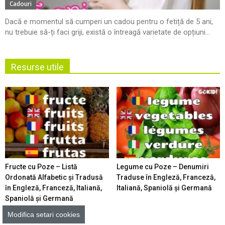
Cadouri
Dacă e momentul să cumperi un cadou pentru o fetiță de 5 ani,
nu trebuie să-ți faci griji, există o întreagă varietate de opțiuni...
Resurse utile
Fructe cu Poze – Listă
Legume cu Poze – Denumiri
Ordonată Alfabetic şi Tradusă
Traduse în Engleză, Franceză,
în Engleză, Franceză, Italiană,
Italiană, Spaniolă şi Germană
Spaniolă şi Germană
Modifica setari cookies