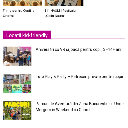
Filme pentru Copii la
111 NAUM | Festivalul
Cinema
„Gellu Naum”
Locatii kid-friendly
Aniversări cu VR și joacă pentru copii, 3–14+ ani
Toto Play & Party – Petreceri private pentru copii
Parcuri de Aventură din Zona Bucureştiului. Unde
Mergem în Weekend cu Copiii?