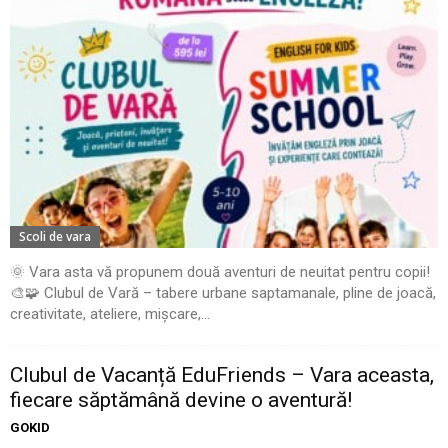
Scoli de vara
🌞 Vara asta vă propunem două aventuri de neuitat pentru copii!
🎨🧩 Clubul de Vară – tabere urbane saptamanale, pline de joacă,
creativitate, ateliere, mișcare,...
Clubul de Vacanță EduFriends – Vara aceasta,
fiecare săptămână devine o aventură!
GOKID