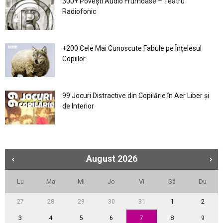
300+ Povești Audio Frumoase – Teatru
Radiofonic
+200 Cele Mai Cunoscute Fabule pe Înţelesul
Copiilor
99 Jocuri Distractive din Copilărie în Aer Liber şi
de Interior
August
2026
Lu
Ma
Mi
Jo
Vi
Sâ
Du
27
28
29
30
31
1
2
3
4
5
6
7
8
9