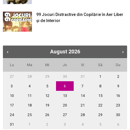
99 Jocuri Distractive din Copilărie în Aer Liber
şi de Interior
August
2026
Lu
Ma
Mi
Jo
Vi
Sâ
Du
27
28
29
30
31
1
2
3
4
5
6
7
8
9
10
11
12
13
14
15
16
17
18
19
20
21
22
23
24
25
26
27
28
29
30
31
1
2
3
4
5
6