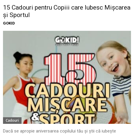
15 Cadouri pentru Copiii care Iubesc Mișcarea
și Sportul
GOKID
Cadouri
Dacă se apropie aniversarea copilului tău și știi că iubește