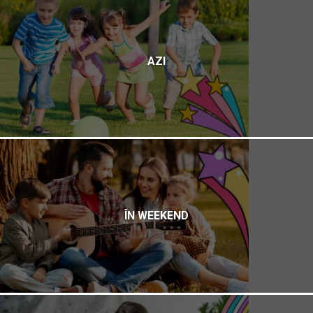
AZI
ÎN WEEKEND