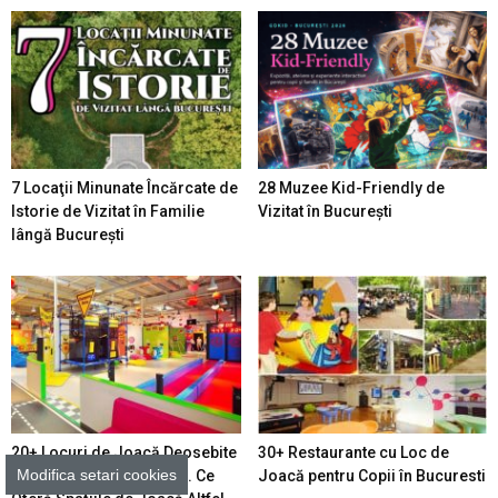
7 Locaţii Minunate Încărcate de
28 Muzee Kid-Friendly de
Istorie de Vizitat în Familie
Vizitat în București
lângă București
20+ Locuri de Joacă Deosebite
30+ Restaurante cu Loc de
Modifica setari cookies
pentru Copii în Bucureşti. Ce
Joacă pentru Copii în Bucuresti