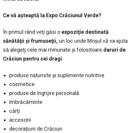
Ce vă aşteaptă la Expo Crăciunul Verde?
În primul rând veţi găsi o
expoziţie destinată
sănătăţii şi frumuseţii,
un loc unde Moşul vă va ajuta
să alegeţi cele mai minunate şi folositoare
daruri de
Crăciun pentru cei dragi
:
produse naturiste şi suplimente nutritive
cosmetice
produse de îngrijire personală
îmbrăcăminte
cărţi
accesorii
decoraţiuni de Crăciun