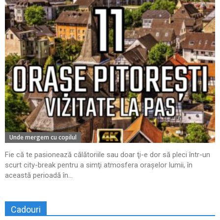
Unde mergem cu copilul
Fie că te pasionează călătoriile sau doar ţi-e dor să pleci într-un
scurt city-break pentru a simţi atmosfera oraşelor lumii, în
această perioadă în...
Cadouri