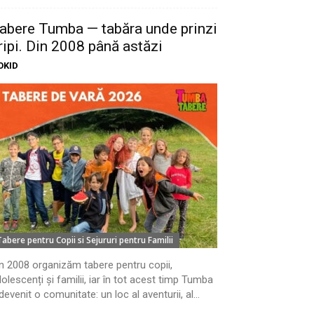
abere Tumba — tabăra unde prinzi
ripi. Din 2008 până astăzi
OKID
Tabere pentru Copii si Sejururi pentru Familii
n 2008 organizăm tabere pentru copii,
olescenți și familii, iar în tot acest timp Tumba
devenit o comunitate: un loc al aventurii, al...