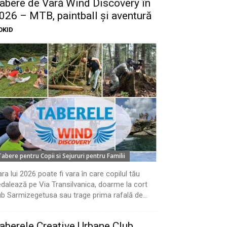
abere de Vară Wind Discovery în
026 – MTB, paintball și aventură
OKID
Tabere pentru Copii si Sejururi pentru Familii
ra lui 2026 poate fi vara în care copilul tău
dalează pe Via Transilvanica, doarme la cort
b Sarmizegetusa sau trage prima rafală de...
aberele Creative Urbane Club