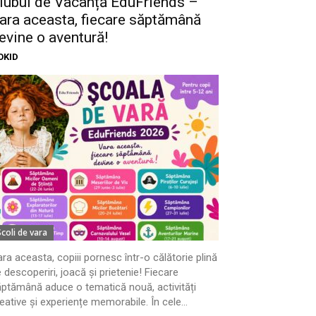
lubul de Vacanță EduFriends –
ara aceasta, fiecare săptămână
evine o aventură!
OKID
Scoli de vara
ra aceasta, copiii pornesc într-o călătorie plină
 descoperiri, joacă și prietenie! Fiecare
ptămână aduce o tematică nouă, activități
eative și experiențe memorabile. În cele...