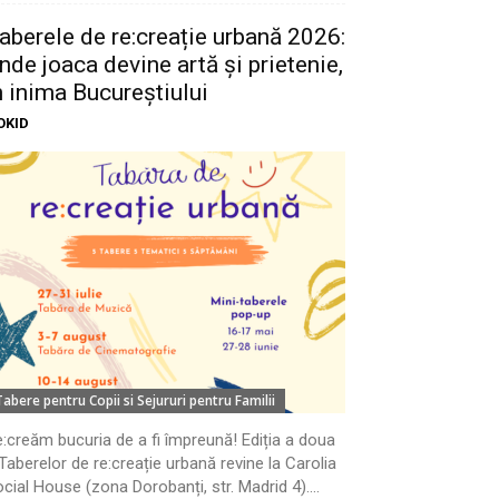
aberele de re:creație urbană 2026:
nde joaca devine artă și prietenie,
n inima Bucureștiului
OKID
Tabere pentru Copii si Sejururi pentru Familii
:creăm bucuria de a fi împreună! Ediția a doua
Taberelor de re:creație urbană revine la Carolia
cial House (zona Dorobanți, str. Madrid 4)....