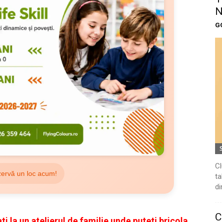
N
G
Cl
ervă un loc acum!
ta
di
C
ati la un atelierul de familie
unde puteti bricola