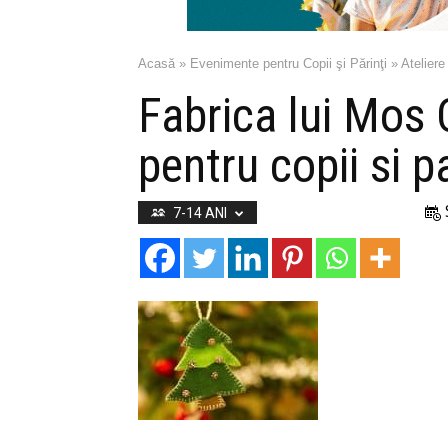
Acasă
»
Evenimente pentru Copii şi Părinţi
»
Ateliere
Fabrica lui Mos 
pentru copii si pa
7-14 ANI