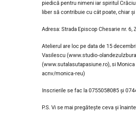
piedică pentru nimeni iar spiritul Crăciu
liber să contribuie cu cât poate, chiar 
Adresa: Strada Episcop Chesarie nr. 6, Z
Atelierul are loc pe data de 15 decembr
Vasilescu (www.studio-olandezulzburat
(www.sutalasutapasiune.ro), si Monica
acnv/monica-reu)
Inscrierile se fac la 0755058085 şi 07
P.S. Vi se mai pregăteşte ceva şi înaint