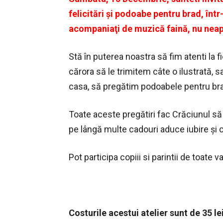
felicitări şi podoabe pentru brad, înt
acompaniaţi de muzică faină, nu neapă
Stă în puterea noastra să fim atenti la f
cărora să le trimitem câte o ilustrată, 
casa, să pregătim podoabele pentru br
Toate aceste pregătiri fac Crăciunul să 
pe lângă multe cadouri aduce iubire şi 
Pot participa copiii si parintii de toate v
Costurile acestui atelier sunt de 35 le