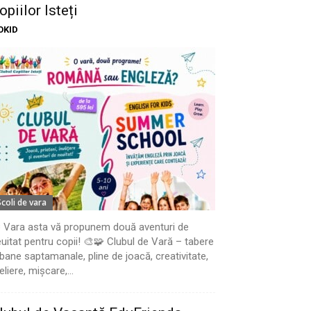
opiilor Isteți
OKID
Scoli de vara
 Vara asta vă propunem două aventuri de
uitat pentru copii! 🎨🧩 Clubul de Vară – tabere
bane saptamanale, pline de joacă, creativitate,
eliere, mișcare,...