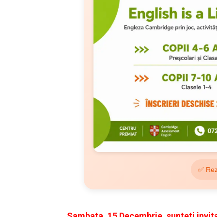
✅ Rez
Sambata, 15 Decembrie,
sunteti invit