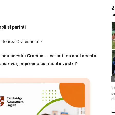
T
2
G
pii si parinti
batoarea Craciunului ?
 nou acestui Craciun…..ce-ar fi ca anul acesta
hiar voi, impreuna cu micutii vostri?
Va
pe
su
T