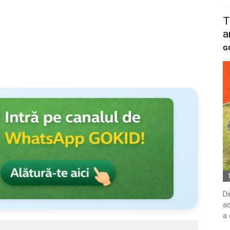
T
a
G
Di
ad
a 