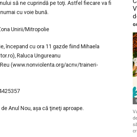
C
nului să ne cuprindă pe toţi. Astfel fiecare va fi
V
şi numai cu voie bună.
d
G
ona Unirii/Mitropolie
ie, începand cu ora 11 gazde fiind Mihaela
or.ro), Raluca Ungureanu
 Reu (www.nonviolenta.org/acnv/traineri-
44425357
e de Anul Nou, aşa că ţineţi aproape.
Va
de
să
cr