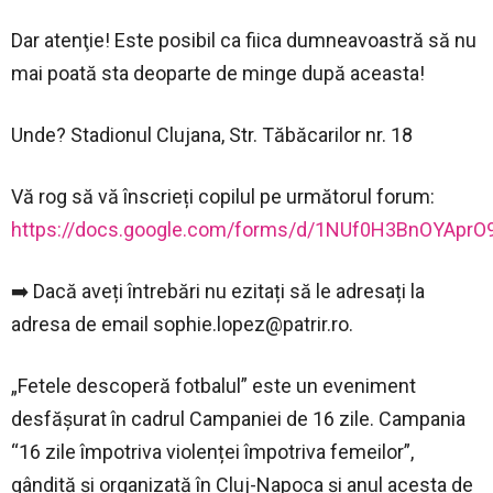
Dar atenţie! Este posibil ca fiica dumneavoastră să nu
mai poată sta deoparte de minge după aceasta!
Unde? Stadionul Clujana, Str. Tăbăcarilor nr. 18
Vă rog să vă înscrieți copilul pe următorul forum:
https://docs.google.com/forms/d/1NUf0H3BnOYApr
➡️ Dacă aveți întrebări nu ezitați să le adresați la
adresa de email
sophie.lopez@patrir.ro
.
„Fetele descoperă fotbalul” este un eveniment
desfășurat în cadrul Campaniei de 16 zile. Campania
“16 zile împotriva violenței împotriva femeilor”,
gândită și organizată în Cluj-Napoca și anul acesta de