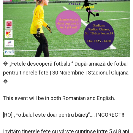
🔶 „Fetele descoperă fotbalul” După-amiază de fotbal
pentru tinerele fete | 30 Noiembrie | Stadionul Clujana
🔶
This event will be in both Romanian and English.
[RO] „Fotbalul este doar pentru băieți”…. INCORECT‼️
Invităm tinerele fete cu vârste cuprinse între 5 și 8 ani