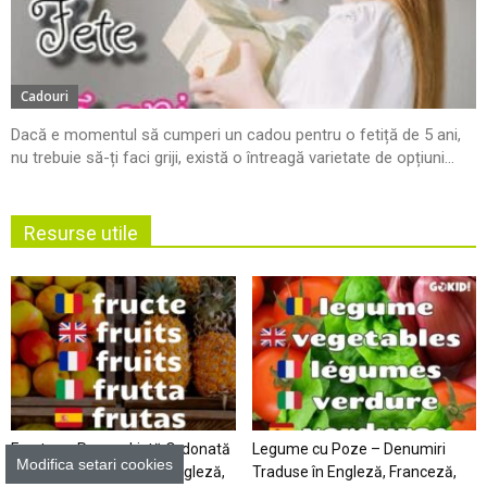
Cadouri
Dacă e momentul să cumperi un cadou pentru o fetiță de 5 ani,
nu trebuie să-ți faci griji, există o întreagă varietate de opțiuni...
Resurse utile
Fructe cu Poze – Listă Ordonată
Legume cu Poze – Denumiri
Modifica setari cookies
Alfabetic şi Tradusă în Engleză,
Traduse în Engleză, Franceză,