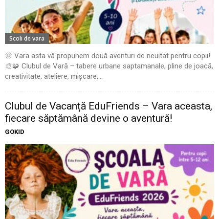
Scoli de vara
🌞 Vara asta vă propunem două aventuri de neuitat pentru copii!
🎨🧩 Clubul de Vară – tabere urbane saptamanale, pline de joacă,
creativitate, ateliere, mișcare,...
Clubul de Vacanță EduFriends – Vara aceasta,
fiecare săptămână devine o aventură!
GOKID