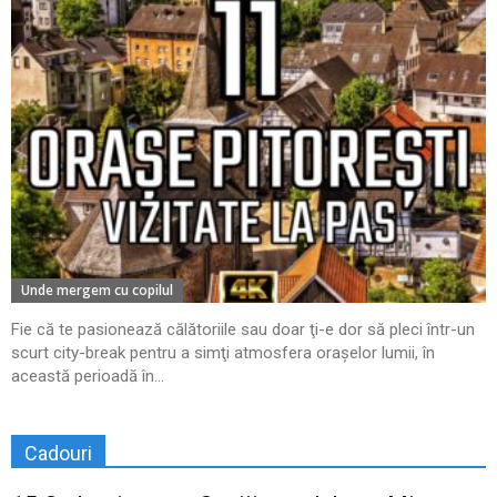
Unde mergem cu copilul
Fie că te pasionează călătoriile sau doar ţi-e dor să pleci într-un
scurt city-break pentru a simţi atmosfera oraşelor lumii, în
această perioadă în...
Cadouri