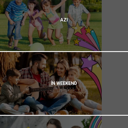
AZI
ÎN WEEKEND