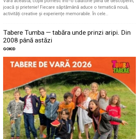
Vara aceasta, copiii pornesc într-o călătorie plină de descoperiri,
joacă și prietenie! Fiecare săptămână aduce o tematică nouă,
activități creative și experiențe memorabile. În cele...
Tabere Tumba — tabăra unde prinzi aripi. Din
2008 până astăzi
GOKID