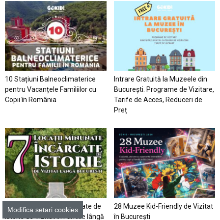
10 Stațiuni Balneoclimaterice
Intrare Gratuită la Muzeele din
pentru Vacanțele Familiilor cu
București. Programe de Vizitare,
Copii în România
Tarife de Acces, Reduceri de
Preț
7 Locaţii Minunate Încărcate de
28 Muzee Kid-Friendly de Vizitat
Modifica setari cookies
Istorie de Vizitat în Familie lângă
în București