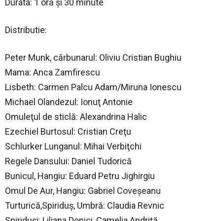
Durata: 1 oră şi 30 minute
Distributie:
Peter Munk, cărbunarul: Oliviu Cristian Bughiu
Mama: Anca Zamfirescu
Lisbeth: Carmen Palcu Adam/Miruna Ionescu
Michael Olandezul: Ionuţ Antonie
Omuleţul de sticlă: Alexandrina Halic
Ezechiel Burtosul: Cristian Creţu
Schlurker Lunganul: Mihai Verbiţchi
Regele Dansului: Daniel Tudorică
Bunicul, Hangiu: Eduard Petru Jighirgiu
Omul De Aur, Hangiu: Gabriel Coveşeanu
Turturică,Spiriduş, Umbră: Claudia Revnic
Spiriduşi: Liliana Donici, Camelia Andriţă