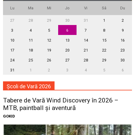
Lu
Ma
Mi
Jo
Vi
Sâ
Du
27
28
29
30
31
1
2
3
4
5
6
7
8
9
10
11
12
13
14
15
16
17
18
19
20
21
22
23
24
25
26
27
28
29
30
31
1
2
3
4
5
6
Școli de Vară 2026
Tabere de Vară Wind Discovery în 2026 –
MTB, paintball și aventură
GOKID