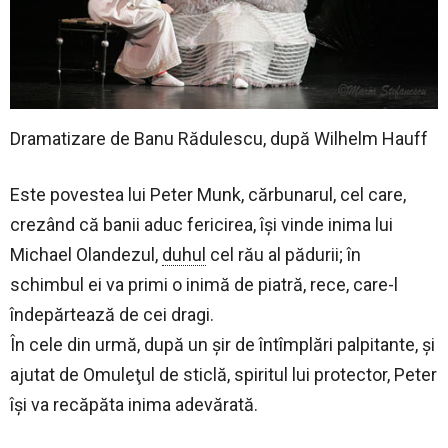
Dramatizare de Banu Rădulescu, după Wilhelm Hauff
Este povestea lui Peter Munk, cărbunarul, cel care,
crezând că banii aduc fericirea, îşi vinde inima lui
Michael Olandezul,
duhul
cel rău al pădurii; în
schimbul ei va primi o inimă de piatră, rece, care-l
îndepărtează de cei dragi.
În cele din urmă, după un şir de întîmplări palpitante, şi
ajutat de Omuleţul de sticlă, spiritul lui protector, Peter
îşi va recăpăta inima adevărată.