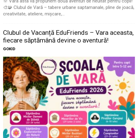
🌞 Vara asta vă propunem două aventuri de neuitat pentru copii!
🎨🧩 Clubul de Vară – tabere urbane saptamanale, pline de joacă,
creativitate, ateliere, mișcare,...
Clubul de Vacanță EduFriends – Vara aceasta,
fiecare săptămână devine o aventură!
GOKID