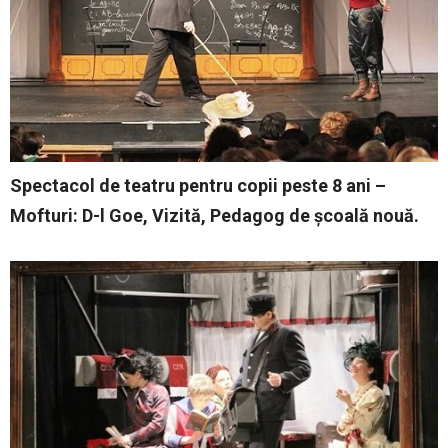
Spectacol de teatru pentru copii peste 8 ani –
Mofturi: D-l Goe, Vizită, Pedagog de școală nouă.