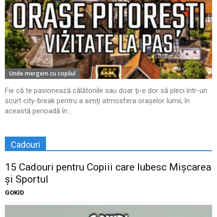
Unde mergem cu copilul
Fie că te pasionează călătoriile sau doar ţi-e dor să pleci într-un
scurt city-break pentru a simţi atmosfera oraşelor lumii, în
această perioadă în...
Cadouri
15 Cadouri pentru Copiii care Iubesc Mișcarea
și Sportul
GOKID