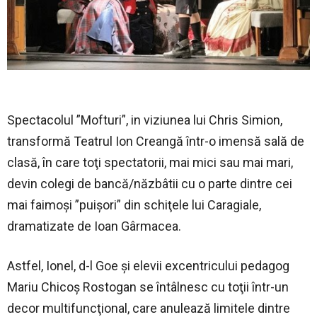
Spectacolul ”Mofturi”, in viziunea lui Chris Simion,
transformă Teatrul Ion Creangă într-o imensă sală de
clasă, în care toţi spectatorii, mai mici sau mai mari,
devin colegi de bancă/năzbâtii cu o parte dintre cei
mai faimoşi ”puişori” din schiţele lui Caragiale,
dramatizate de Ioan Gârmacea.
Astfel, Ionel, d-l Goe şi elevii excentricului pedagog
Mariu Chicoş Rostogan se întâlnesc cu toţii într-un
decor multifuncţional, care anulează limitele dintre