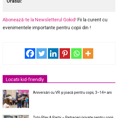
Orasul:
Abonează-te la Newsletterul Gokid!
Fii la curent cu
evenimentele importante pentru copii din !
Locatii kid-friendly
Aniversări cu VR și joacă pentru copii, 3–14+ ani
Toto Play & Party – Petreceri private pentru copii