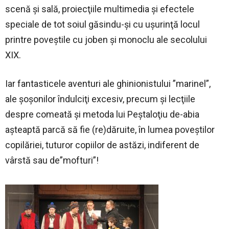
scenă şi sală, proiecţiile multimedia şi efectele
speciale de tot soiul găsindu-şi cu uşurinţă locul
printre poveştile cu joben şi monoclu ale secolului
XIX.
Iar fantasticele aventuri ale ghinionistului ”marinel”,
ale şoşonilor îndulciţi excesiv, precum şi lecţiile
despre comeată şi metoda lui Peştaloţiu de-abia
aşteaptă parcă să fie (re)dăruite, în lumea poveştilor
copilăriei, tuturor copiilor de astăzi, indiferent de
vârstă sau de”mofturi”!