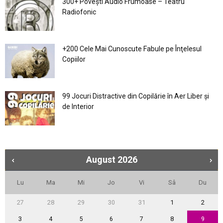
300+ Povești Audio Frumoase – Teatru
Radiofonic
+200 Cele Mai Cunoscute Fabule pe Înţelesul
Copiilor
99 Jocuri Distractive din Copilărie în Aer Liber şi
de Interior
August
2026
Lu
Ma
Mi
Jo
Vi
Sâ
Du
27
28
29
30
31
1
2
3
4
5
6
7
8
9