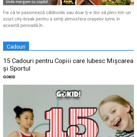
Unde mergem cu copilul
Fie că te pasionează călătoriile sau doar ţi-e dor să pleci într-un
scurt city-break pentru a simţi atmosfera oraşelor lumii, în
această perioadă în...
Cadouri
15 Cadouri pentru Copiii care Iubesc Mișcarea
și Sportul
GOKID