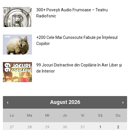
300+ Povești Audio Frumoase – Teatru
Radiofonic
+200 Cele Mai Cunoscute Fabule pe Înţelesul
Copiilor
99 Jocuri Distractive din Copilărie în Aer Liber şi
de Interior
August
2026
Lu
Ma
Mi
Jo
Vi
Sâ
Du
27
28
29
30
31
1
2