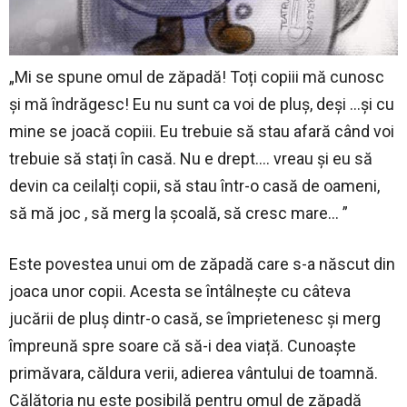
„Mi se spune omul de zăpadă! Toți copiii mă cunosc
și mă îndrăgesc! Eu nu sunt ca voi de pluș, deși …și cu
mine se joacă copiii. Eu trebuie să stau afară când voi
trebuie să stați în casă. Nu e drept…. vreau și eu să
devin ca ceilalți copii, să stau într-o casă de oameni,
să mă joc , să merg la școală, să cresc mare… ”
Este povestea unui om de zăpadă care s-a născut din
joaca unor copii. Acesta se întâlnește cu câteva
jucării de pluș dintr-o casă, se împrietenesc și merg
împreună spre soare că să-i dea viață. Cunoaște
primăvara, căldura verii, adierea vântului de toamnă.
Călătoria nu este posibilă pentru omul de zăpadă