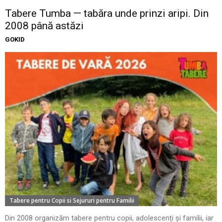
Tabere Tumba — tabăra unde prinzi aripi. Din
2008 până astăzi
GOKID
Tabere pentru Copii si Sejururi pentru Familii
Din 2008 organizăm tabere pentru copii, adolescenți și familii, iar