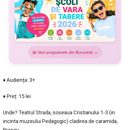
📖 Vezi programele din București →
♦️ Audiența: 3+
♦️ Preț: 15 lei
Unde? Teatrul Strada, soseaua Cristianului 1-3 (in
incinta muzeului Pedagogic) cladirea de caramida,
Brasov