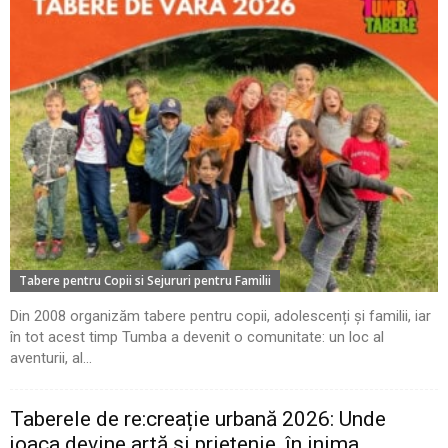
Tabere pentru Copii si Sejururi pentru Familii
Din 2008 organizăm tabere pentru copii, adolescenți și familii, iar
în tot acest timp Tumba a devenit o comunitate: un loc al
aventurii, al...
Taberele de re:creație urbană 2026: Unde
joaca devine artă și prietenie, în inima