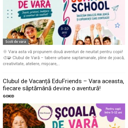
Scoli de vara
🌞 Vara asta vă propunem două aventuri de neuitat pentru copii!
🎨🧩 Clubul de Vară – tabere urbane saptamanale, pline de joacă,
creativitate, ateliere, mișcare,...
Clubul de Vacanță EduFriends – Vara aceasta,
fiecare săptămână devine o aventură!
GOKID