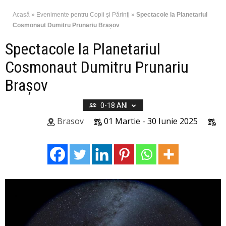
Acasă
»
Evenimente pentru Copii şi Părinţi
»
Spectacole la Planetariul
Cosmonaut Dumitru Prunariu Brașov
Spectacole la Planetariul
Cosmonaut Dumitru Prunariu
Brașov
0-18 ANI
Brasov
01 Martie - 30 Iunie 2025