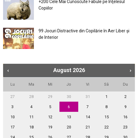
+200 Cele Mai Cunoscute Fabule pe Înţelesul
Copiilor
99 Jocuri Distractive din Copilărie în Aer Liber şi
de Interior
August
2026
Lu
Ma
Mi
Jo
Vi
Sâ
Du
27
28
29
30
31
1
2
3
4
5
6
7
8
9
10
11
12
13
14
15
16
17
18
19
20
21
22
23
24
25
26
27
28
29
30