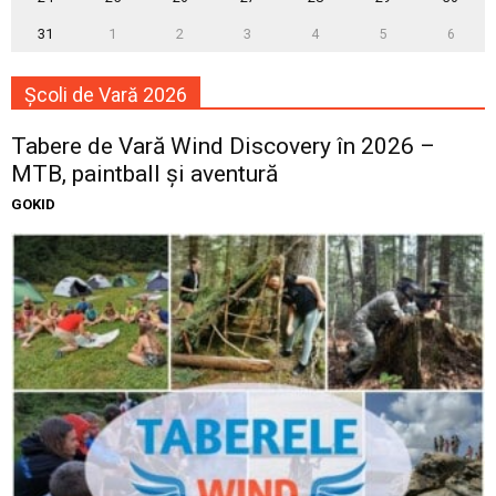
31
1
2
3
4
5
6
Școli de Vară 2026
Tabere de Vară Wind Discovery în 2026 –
MTB, paintball și aventură
GOKID