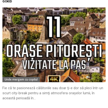
GOKID
Unde mergem cu copilul
Fie că te pasionează călătoriile sau doar ţi-e dor să pleci într-un
scurt city-break pentru a simţi atmosfera oraşelor lumii, în
această perioadă în...