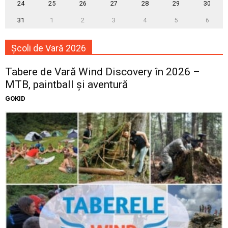
24
25
26
27
28
29
30
31
1
2
3
4
5
6
Școli de Vară 2026
Tabere de Vară Wind Discovery în 2026 –
MTB, paintball și aventură
GOKID