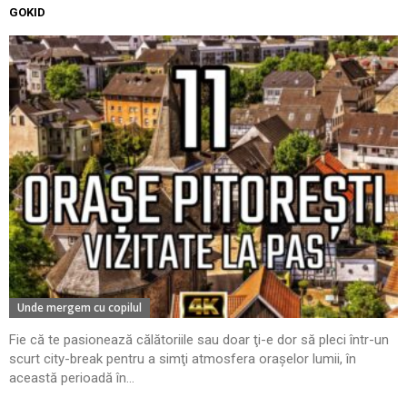
GOKID
Unde mergem cu copilul
Fie că te pasionează călătoriile sau doar ţi-e dor să pleci într-un
scurt city-break pentru a simţi atmosfera oraşelor lumii, în
această perioadă în...