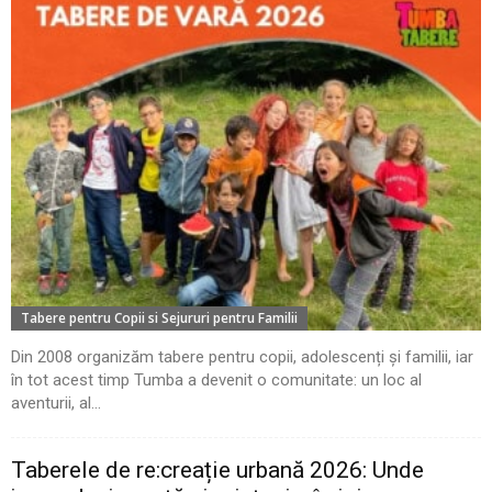
Tabere pentru Copii si Sejururi pentru Familii
Din 2008 organizăm tabere pentru copii, adolescenți și familii, iar
în tot acest timp Tumba a devenit o comunitate: un loc al
aventurii, al...
Taberele de re:creație urbană 2026: Unde