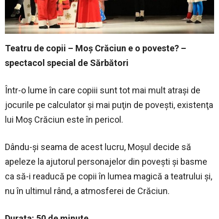
Teatru de copii – Moș Crăciun e o poveste? –
spectacol special de Sărbători
Într-o lume în care copiii sunt tot mai mult atraşi de
jocurile pe calculator şi mai puţin de poveşti, existenţa
lui Moş Crăciun este în pericol.
Dându-şi seama de acest lucru, Moşul decide să
apeleze la ajutorul personajelor din poveşti şi basme
ca să-i readucă pe copii în lumea magică a teatrului şi,
nu în ultimul rând, a atmosferei de Crăciun.
Durata: 50 de minute