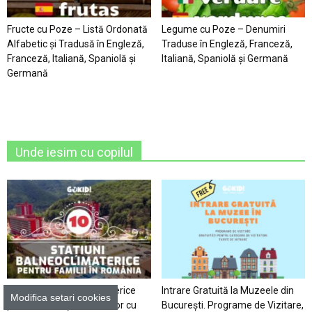
Fructe cu Poze – Listă Ordonată
Legume cu Poze – Denumiri
Alfabetic şi Tradusă în Engleză,
Traduse în Engleză, Franceză,
Franceză, Italiană, Spaniolă şi
Italiană, Spaniolă şi Germană
Germană
Unde iesim cu copilul
10 Stațiuni Balneoclimaterice
Intrare Gratuită la Muzeele din
Modifica setari cookies
pentru Vacanțele Familiilor cu
București. Programe de Vizitare,