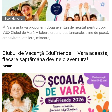
Scoli de vara
🌞 Vara asta vă propunem două aventuri de neuitat pentru copii!
🎨🧩 Clubul de Vară – tabere urbane saptamanale, pline de joacă,
creativitate, ateliere, mișcare,...
Clubul de Vacanță EduFriends – Vara aceasta,
fiecare săptămână devine o aventură!
GOKID