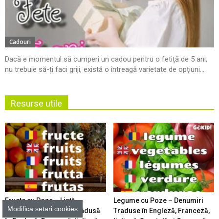
Cadouri
Dacă e momentul să cumperi un cadou pentru o fetiță de 5 ani,
nu trebuie să-ți faci griji, există o întreagă varietate de opțiuni...
Resurse utile
Fructe cu Poze – Listă
Legume cu Poze – Denumiri
Modifica setari cookies
Ordonată Alfabetic şi Tradusă
Traduse în Engleză, Franceză,