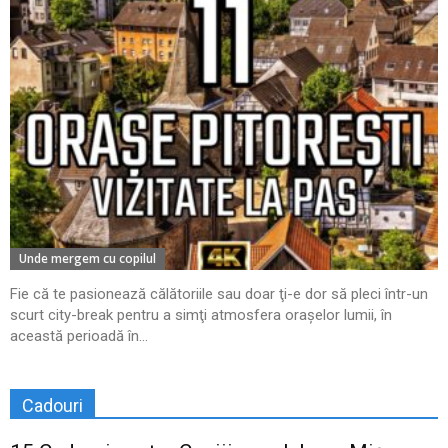
Unde mergem cu copilul
Fie că te pasionează călătoriile sau doar ţi-e dor să pleci într-un
scurt city-break pentru a simţi atmosfera oraşelor lumii, în
această perioadă în...
Cadouri