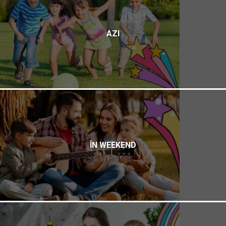
AZI
ÎN WEEKEND