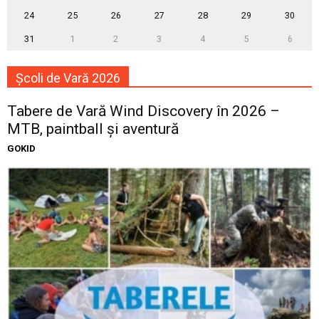
24
25
26
27
28
29
30
31
1
2
3
4
5
6
Școli de Vară 2026
Tabere de Vară Wind Discovery în 2026 –
MTB, paintball și aventură
GOKID