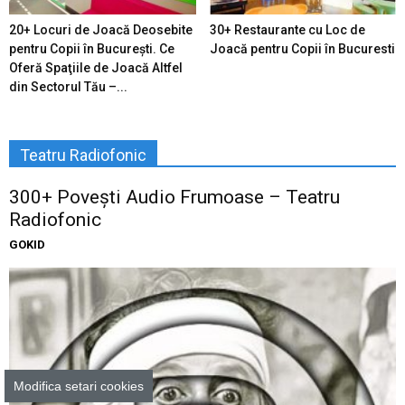
20+ Locuri de Joacă Deosebite
30+ Restaurante cu Loc de
pentru Copii în Bucureşti. Ce
Joacă pentru Copii în Bucuresti
Oferă Spaţiile de Joacă Altfel
din Sectorul Tău –...
Teatru Radiofonic
300+ Povești Audio Frumoase – Teatru
Radiofonic
GOKID
Modifica setari cookies