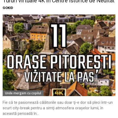
Tururi virtuale 4K în Centre Istorice de Neuitat
GOKID
Unde mergem cu copilul
Fie că te pasionează călătoriile sau doar ţi-e dor să pleci într-un
scurt city-break pentru a simţi atmosfera oraşelor lumii, în
această perioadă în...