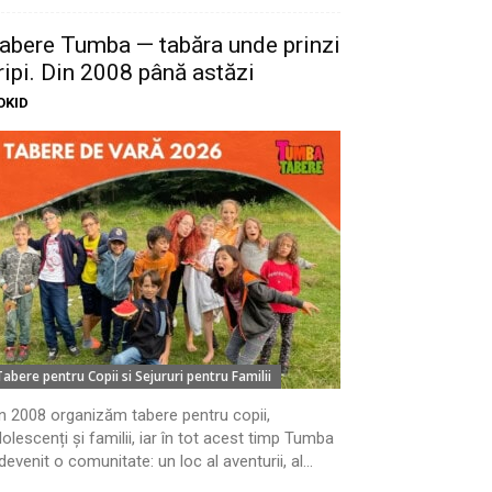
abere Tumba — tabăra unde prinzi
ripi. Din 2008 până astăzi
OKID
Tabere pentru Copii si Sejururi pentru Familii
n 2008 organizăm tabere pentru copii,
olescenți și familii, iar în tot acest timp Tumba
devenit o comunitate: un loc al aventurii, al...