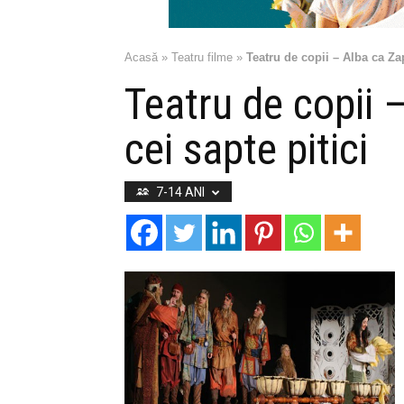
Acasă
»
Teatru filme
»
Teatru de copii – Alba ca Zap
Teatru de copii 
cei sapte pitici
7-14 ANI