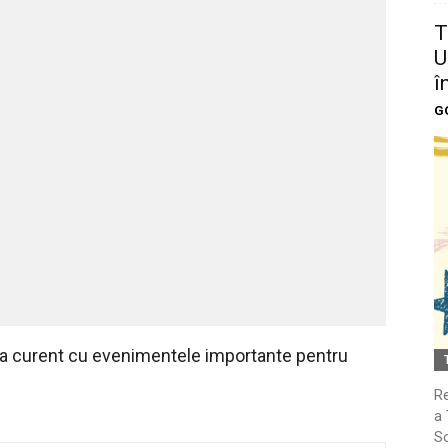
T
U
î
G
 la curent cu evenimentele importante pentru
Re
a 
So