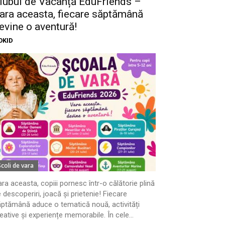
lubul de Vacanță EduFriends –
ara aceasta, fiecare săptămână
evine o aventură!
OKID
Scoli de vara
ra aceasta, copiii pornesc într-o călătorie plină
 descoperiri, joacă și prietenie! Fiecare
ptămână aduce o tematică nouă, activități
eative și experiențe memorabile. În cele...