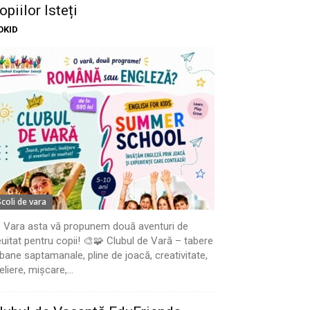
opiilor Isteți
OKID
Scoli de vara
 Vara asta vă propunem două aventuri de
uitat pentru copii! 🎨🧩 Clubul de Vară – tabere
bane saptamanale, pline de joacă, creativitate,
eliere, mișcare,...