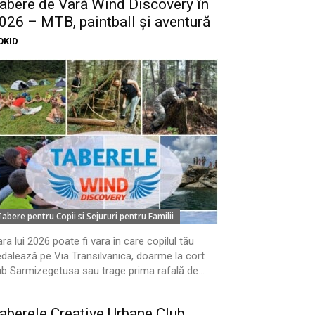
abere de Vară Wind Discovery în
026 – MTB, paintball și aventură
OKID
Tabere pentru Copii si Sejururi pentru Familii
ra lui 2026 poate fi vara în care copilul tău
dalează pe Via Transilvanica, doarme la cort
b Sarmizegetusa sau trage prima rafală de...
aberele Creative Urbane Club