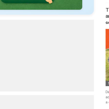
T
a
G
Di
ad
a 