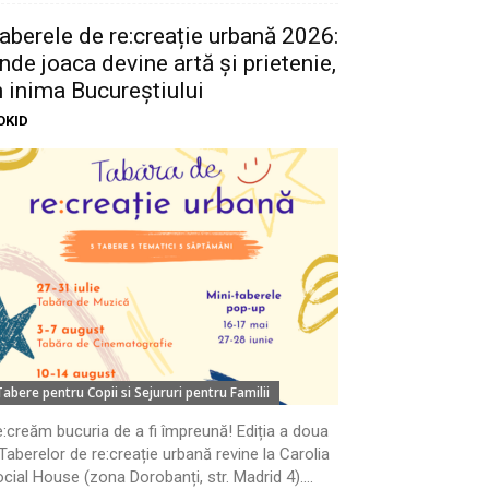
aberele de re:creație urbană 2026:
nde joaca devine artă și prietenie,
n inima Bucureștiului
OKID
Tabere pentru Copii si Sejururi pentru Familii
:creăm bucuria de a fi împreună! Ediția a doua
Taberelor de re:creație urbană revine la Carolia
cial House (zona Dorobanți, str. Madrid 4)....