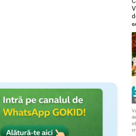
C
V
d
G
Va
de
să
cr