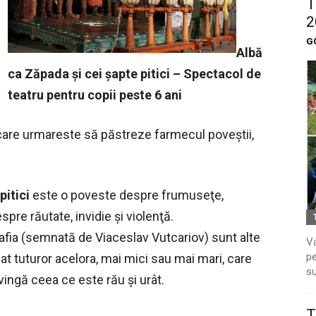
T
2
G
Albă
ca Zăpada şi cei şapte pitici – Spectacol de
teatru pentru copii peste 6 ani
care urmareste să păstreze farmecul poveştii,
pitici
este o poveste despre frumuseţe,
spre răutate, invidie şi violenţă.
ia (semnată de Viaceslav Vutcariov) sunt alte
Va
pe
at tuturor acelora, mai mici sau mai mari, care
su
vingă ceea ce este rău şi urât.
T