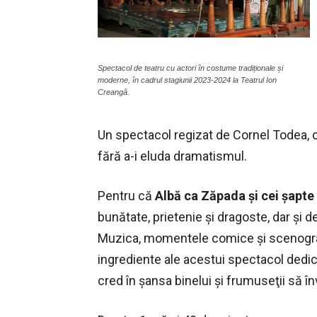
Spectacol de teatru cu actori în costume tradiționale și
moderne, în cadrul stagiunii 2023-2024 la Teatrul Ion
Creangă.
Un spectacol regizat de Cornel Todea, 
fără a-i eluda dramatismul.
Pentru că
Albă ca Zăpada şi cei şapte 
bunătate, prietenie şi dragoste, dar şi de
Muzica, momentele comice şi scenograf
ingrediente ale acestui spectacol dedic
cred în şansa binelui şi frumuseţii să în