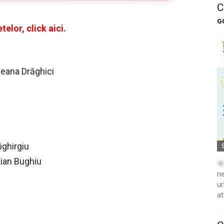
C
G
etelor,
click aici.
ieana Drăghici
ighirgiu
tian Bughiu
🌞
ne
ur
at