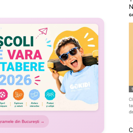
N
G
Cl
ta
di
gramele din București →
C