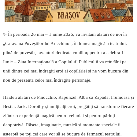
✨ În perioada 26 mai – 1 iunie 2026, vă invităm alături de noi în
„Caravana Poveștilor lui Arlechino”, în lumea magică a teatrului,
plină de povești și aventuri dedicate copiilor, pentru a celebra 1
Iunie – Ziua Internațională a Copilului! Publicul îi va reîntâlni pe
unii dintre cei mai îndrăgiți eroi ai copilăriei și ne vom bucura din
nou de prezența celor mai îndrăgite personaje.
Haideți alături de Pinocchio, Rapunzel, Albă ca Zăpada, Frumoasa și
Bestia, Jack, Dorothy și mulți alți eroi, pregătiți să transforme fiecare
zi într-o experiență magică pentru cei mici și pentru părinți
deopotrivă. Râsete, imaginație, muzică și momente speciale îi
așteaptă pe toți cei care vor să se bucure de farmecul teatrului.