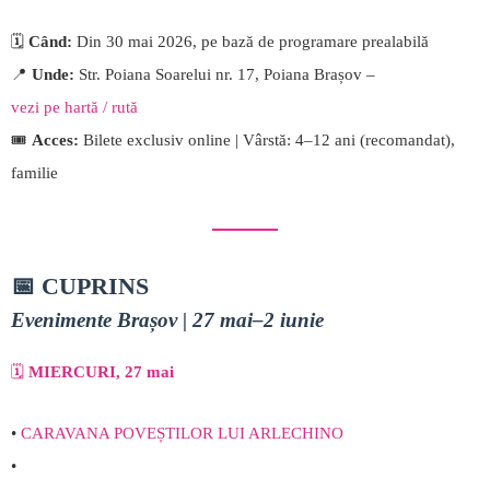
🗓️
Când:
Din 30 mai 2026, pe bază de programare prealabilă
📍
Unde:
Str. Poiana Soarelui nr. 17, Poiana Brașov –
vezi pe hartă / rută
🎟️
Acces:
Bilete exclusiv online | Vârstă: 4–12 ani (recomandat),
familie
📅 CUPRINS
Evenimente Brașov
| 27 mai–2 iunie
🗓️
MIERCURI, 27 mai
•
CARAVANA POVEȘTILOR LUI ARLECHINO
•