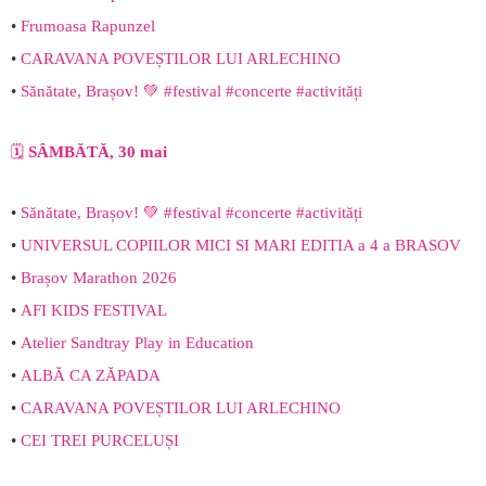
•
Frumoasa Rapunzel
•
CARAVANA POVEȘTILOR LUI ARLECHINO
•
Sănătate, Brașov! 💚 #festival #concerte #activități
🗓️
SÂMBĂTĂ, 30 mai
•
Sănătate, Brașov! 💚 #festival #concerte #activități
•
UNIVERSUL COPIILOR MICI SI MARI EDITIA a 4 a BRASOV
•
Brașov Marathon 2026
•
AFI KIDS FESTIVAL
•
Atelier Sandtray Play in Education
•
ALBĂ CA ZĂPADA
•
CARAVANA POVEȘTILOR LUI ARLECHINO
•
CEI TREI PURCELUȘI