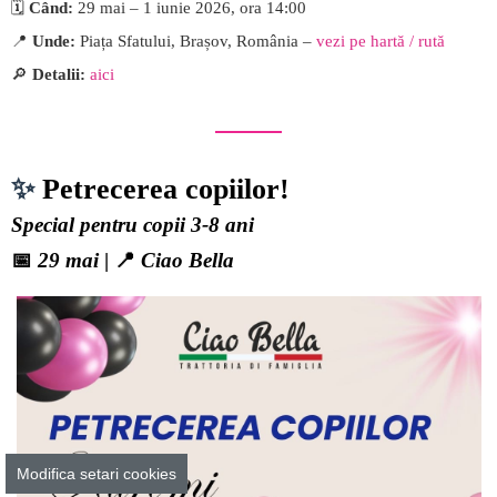
🗓️
Când:
29 mai – 1 iunie 2026, ora 14:00
📍
Unde:
Piața Sfatului, Brașov, România –
vezi pe hartă / rută
🔎
Detalii:
aici
✨
Petrecerea copiilor!
Special pentru copii 3-8 ani
📅
29 mai
| 📍
Ciao Bella
Modifica setari cookies