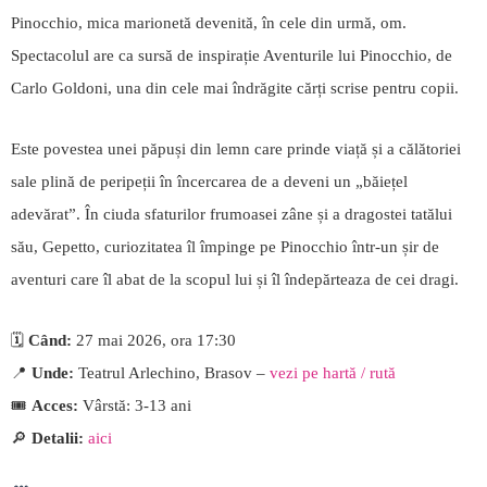
Pinocchio, mica marionetă devenită, în cele din urmă, om.
Spectacolul are ca sursă de inspirație Aventurile lui Pinocchio, de
Carlo Goldoni, una din cele mai îndrăgite cărți scrise pentru copii.
Este povestea unei păpuși din lemn care prinde viață și a călătoriei
sale plină de peripeții în încercarea de a deveni un „băiețel
adevărat”. În ciuda sfaturilor frumoasei zâne și a dragostei tatălui
său, Gepetto, curiozitatea îl împinge pe Pinocchio într-un șir de
aventuri care îl abat de la scopul lui și îl îndepărteaza de cei dragi.
🗓️
Când:
27 mai 2026, ora 17:30
📍
Unde:
Teatrul Arlechino, Brasov –
vezi pe hartă / rută
🎟️
Acces:
Vârstă: 3-13 ani
🔎
Detalii:
aici