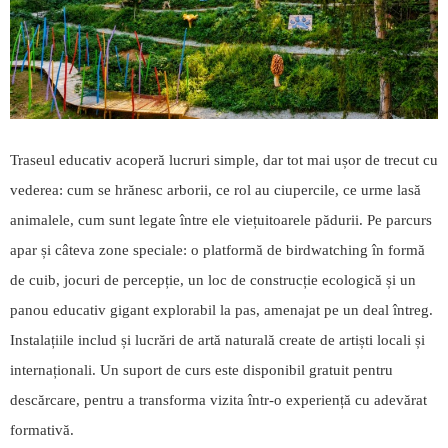
Traseul educativ acoperă lucruri simple, dar tot mai ușor de trecut cu
vederea: cum se hrănesc arborii, ce rol au ciupercile, ce urme lasă
animalele, cum sunt legate între ele viețuitoarele pădurii. Pe parcurs
apar și câteva zone speciale: o platformă de birdwatching în formă
de cuib, jocuri de percepție, un loc de construcție ecologică și un
panou educativ gigant explorabil la pas, amenajat pe un deal întreg.
Instalațiile includ și lucrări de artă naturală create de artiști locali și
internaționali. Un suport de curs este disponibil gratuit pentru
descărcare, pentru a transforma vizita într-o experiență cu adevărat
formativă.