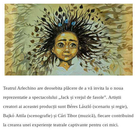
Teatrul Arlechino are deosebita plăcere de a vă invita la o noua
reprezentatie a spectacolului „Jack și vrejul de fasole”. Artiștii
creatori ai aceastei producții sunt Béres László (scenariu și regie),
Bajkό Attila (scenografie) și Cári Tibor (muzică), fiecare contribuind
la crearea unei experiențe teatrale captivante pentru cei mici.