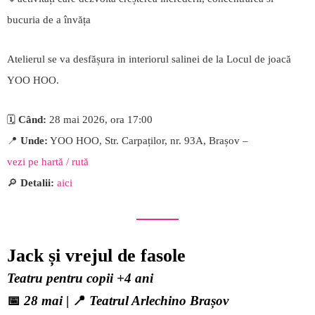
bucuria de a învăța
Atelierul se va desfășura in interiorul salinei de la Locul de joacă
YOO HOO.
🗓️
Când:
28 mai 2026, ora 17:00
📍
Unde:
YOO HOO, Str. Carpaților, nr. 93A, Brașov –
vezi pe hartă / rută
🔎
Detalii:
aici
Jack și vrejul de fasole
Teatru pentru copii +4 ani
📅
28 mai
| 📍
Teatrul Arlechino Brașov