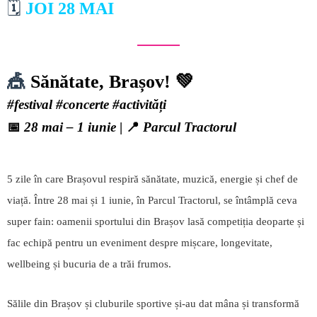
🗓️
JOI 28 MAI
🎪
Sănătate, Brașov! 💚
#festival #concerte #activități
📅
28 mai – 1 iunie
| 📍
Parcul Tractorul
5 zile în care Brașovul respiră sănătate, muzică, energie și chef de
viață. Între 28 mai și 1 iunie, în Parcul Tractorul, se întâmplă ceva
super fain: oamenii sportului din Brașov lasă competiția deoparte și
fac echipă pentru un eveniment despre mișcare, longevitate,
wellbeing și bucuria de a trăi frumos.
Sălile din Brașov și cluburile sportive și-au dat mâna și transformă