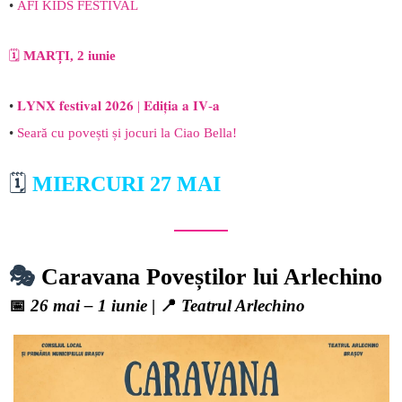
•
AFI KIDS FESTIVAL
🗓️
MARȚI, 2 iunie
•
𝐋𝐘𝐍𝐗 𝐟𝐞𝐬𝐭𝐢𝐯𝐚𝐥 𝟐𝟎𝟐𝟔 | 𝐄𝐝𝐢𝐭̦𝐢𝐚 𝐚 𝐈𝐕-𝐚
•
Seară cu povești și jocuri la Ciao Bella!
🗓️
MIERCURI 27 MAI
🎭
Caravana Poveștilor lui Arlechino
📅
26 mai – 1 iunie
| 📍
Teatrul Arlechino