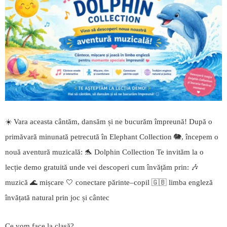
☀️ Vara aceasta cântăm, dansăm și ne bucurăm împreună! După o
primăvară minunată petrecută în Elephant Collection 🐘, începem o
nouă aventură muzicală: 🐬 Dolphin Collection Te invităm la o
lecție demo gratuită unde vei descoperi cum învățăm prin: 🎶
muzică 🌊 mișcare 🤍 conectare părinte–copil 🇬🇧 limba engleză
învățată natural prin joc și cântec
Ce vom face la clasă?