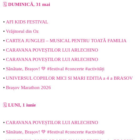
🗓️
DUMINICĂ, 31 mai
•
AFI KIDS FESTIVAL
•
Vrăjitorul din Oz
•
CARTEA JUNGLEI – MUSICAL PENTRU TOATĂ FAMILIA
•
CARAVANA POVEȘTILOR LUI ARLECHINO
•
CARAVANA POVEȘTILOR LUI ARLECHINO
•
Sănătate, Brașov! 💚 #festival #concerte #activități
•
UNIVERSUL COPIILOR MICI SI MARI EDITIA a 4 a BRASOV
•
Brașov Marathon 2026
🗓️
LUNI, 1 iunie
•
CARAVANA POVEȘTILOR LUI ARLECHINO
•
Sănătate, Brașov! 💚 #festival #concerte #activități