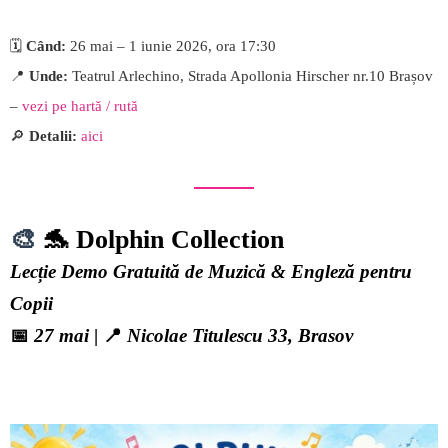
🗓️
Când:
26 mai – 1 iunie 2026, ora 17:30
📍
Unde:
Teatrul Arlechino, Strada Apollonia Hirscher nr.10 Brașov
–
vezi pe hartă / rută
🔎
Detalii:
aici
🎨
🐬 Dolphin Collection
Lecție Demo Gratuită de Muzică & Engleză pentru
Copii
📅
27 mai
| 📍
Nicolae Titulescu 33, Brasov