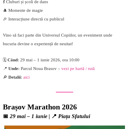
💃 Cluburi și școli de dans
🎩 Momente de magie
🎉 Interacțiune directă cu publicul
Vino să faci parte din Universul Copiilor, un eveniment unde
bucuria devine o experiență de neuitat!
🗓️
Când:
29 mai – 1 iunie 2026, ora 10:00
📍
Unde:
Parcul Noua Brasov –
vezi pe hartă / rută
🔎
Detalii:
aici
Brașov Marathon 2026
📅
29 mai – 1 iunie
| 📍
Piața Sfatului