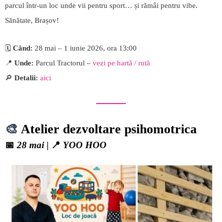
parcul într-un loc unde vii pentru sport… și rămâi pentru vibe.
Sănătate, Brașov!
🗓️
Când:
28 mai – 1 iunie 2026, ora 13:00
📍
Unde:
Parcul Tractorul –
vezi pe hartă / rută
🔎
Detalii:
aici
🎨
Atelier dezvoltare psihomotrica
📅
28 mai
| 📍
YOO HOO