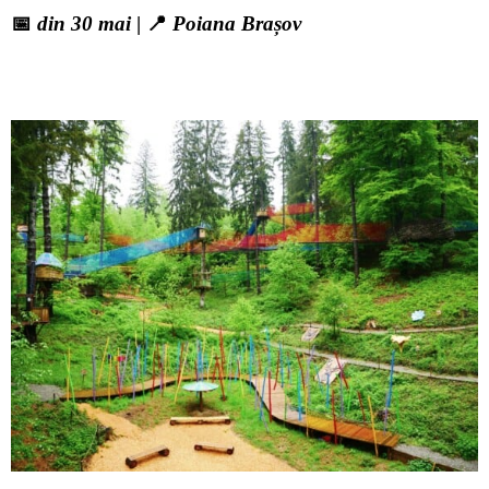
📅
din 30 mai
| 📍
Poiana Brașov