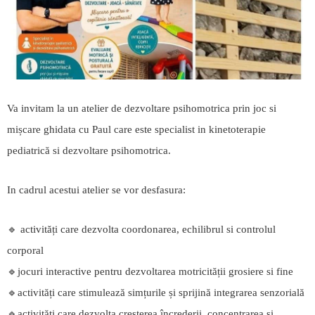
Va invitam la un atelier de dezvoltare psihomotrica prin joc si
mișcare ghidata cu Paul care este specialist in kinetoterapie
pediatrică si dezvoltare psihomotrica.
In cadrul acestui atelier se vor desfasura:
🔹️ activități care dezvolta coordonarea, echilibrul si controlul
corporal
🔹️jocuri interactive pentru dezvoltarea motricității grosiere si fine
🔹️activități care stimulează simțurile și sprijină integrarea senzorială
🔹️activități care dezvolta creșterea încrederii, concentrarea si