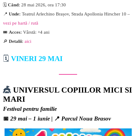
🗓️
Când:
28 mai 2026, ora 17:30
📍
Unde:
Teatrul Arlechino Brașov, Strada Apollonia Hirscher 10 –
vezi pe hartă / rută
🎟️
Acces:
Vârstă: +4 ani
🔎
Detalii:
aici
🗓️
VINERI 29 MAI
🎪
UNIVERSUL COPIILOR MICI SI
MARI
Festival pentru familie
📅
29 mai – 1 iunie
| 📍
Parcul Noua Brasov