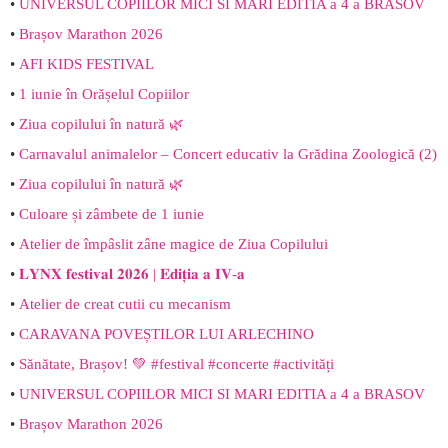
•
UNIVERSUL COPIILOR MICI SI MARI EDITIA a 4 a BRASOV
•
Brașov Marathon 2026
•
AFI KIDS FESTIVAL
•
1 iunie în Orășelul Copiilor
•
Ziua copilului în natură 🌿
•
Carnavalul animalelor – Concert educativ la Grădina Zoologică (2)
•
Ziua copilului în natură 🌿
•
Culoare și zâmbete de 1 iunie
•
Atelier de împâslit zâne magice de Ziua Copilului
•
𝐋𝐘𝐍𝐗 𝐟𝐞𝐬𝐭𝐢𝐯𝐚𝐥 𝟐𝟎𝟐𝟔 | 𝐄𝐝𝐢𝐭̦𝐢𝐚 𝐚 𝐈𝐕-𝐚
•
Atelier de creat cutii cu mecanism
•
CARAVANA POVEȘTILOR LUI ARLECHINO
•
Sănătate, Brașov! 💚 #festival #concerte #activități
•
UNIVERSUL COPIILOR MICI SI MARI EDITIA a 4 a BRASOV
•
Brașov Marathon 2026