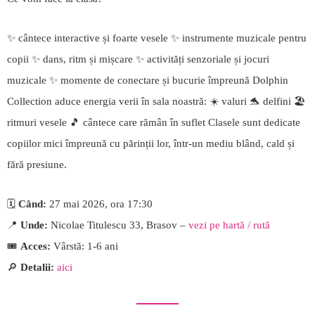
✨ cântece interactive și foarte vesele ✨ instrumente muzicale pentru
copii ✨ dans, ritm și mișcare ✨ activități senzoriale și jocuri
muzicale ✨ momente de conectare și bucurie împreună Dolphin
Collection aduce energia verii în sala noastră: ☀️ valuri 🐬 delfini 🏖️
ritmuri vesele 🎵 cântece care rămân în suflet Clasele sunt dedicate
copiilor mici împreună cu părinții lor, într-un mediu blând, cald și
fără presiune.
🗓️
Când:
27 mai 2026, ora 17:30
📍
Unde:
Nicolae Titulescu 33, Brasov –
vezi pe hartă / rută
🎟️
Acces:
Vârstă: 1-6 ani
🔎
Detalii:
aici