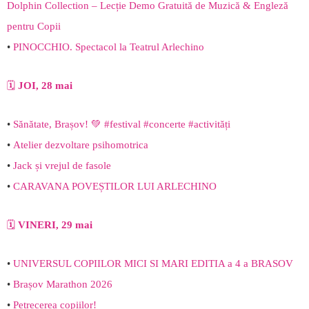
Dolphin Collection – Lecție Demo Gratuită de Muzică & Engleză
pentru Copii
•
PINOCCHIO. Spectacol la Teatrul Arlechino
🗓️
JOI, 28 mai
•
Sănătate, Brașov! 💚 #festival #concerte #activități
•
Atelier dezvoltare psihomotrica
•
Jack și vrejul de fasole
•
CARAVANA POVEȘTILOR LUI ARLECHINO
🗓️
VINERI, 29 mai
•
UNIVERSUL COPIILOR MICI SI MARI EDITIA a 4 a BRASOV
•
Brașov Marathon 2026
•
Petrecerea copiilor!