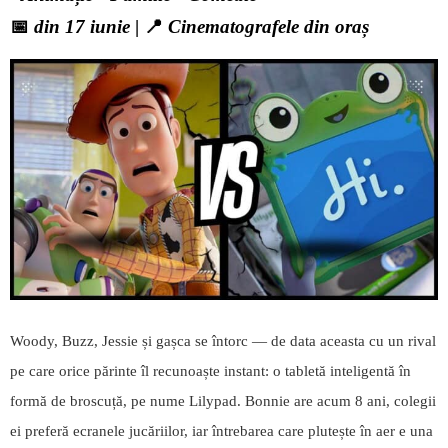
📅
din 17 iunie
| 📍
Cinematografele din oraș
Woody, Buzz, Jessie și gașca se întorc — de data aceasta cu un rival
pe care orice părinte îl recunoaște instant: o tabletă inteligentă în
formă de broscuță, pe nume Lilypad. Bonnie are acum 8 ani, colegii
ei preferă ecranele jucăriilor, iar întrebarea care plutește în aer e una