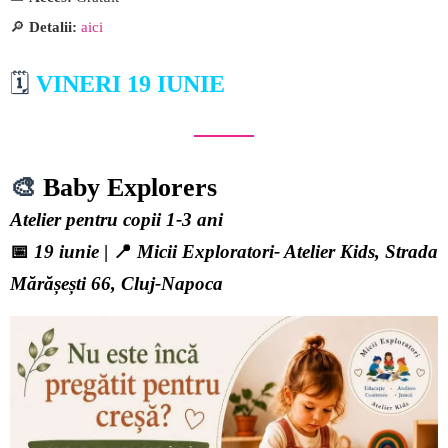
🔎
Detalii:
aici
🗓️
VINERI 19 IUNIE
🎨
Baby Explorers
Atelier pentru copii 1-3 ani
📅
19 iunie
| 📍
Micii Exploratori- Atelier Kids, Strada
Mărășești 66, Cluj-Napoca