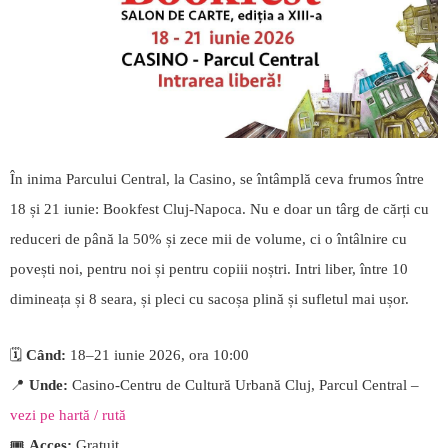
În inima Parcului Central, la Casino, se întâmplă ceva frumos între
18 și 21 iunie: Bookfest Cluj-Napoca. Nu e doar un târg de cărți cu
reduceri de până la 50% și zece mii de volume, ci o întâlnire cu
povești noi, pentru noi și pentru copiii noștri. Intri liber, între 10
dimineața și 8 seara, și pleci cu sacoșa plină și sufletul mai ușor.
🗓️
Când:
18–21 iunie 2026, ora 10:00
📍
Unde:
Casino-Centru de Cultură Urbană Cluj, Parcul Central –
vezi pe hartă / rută
🎟️
Acces:
Gratuit