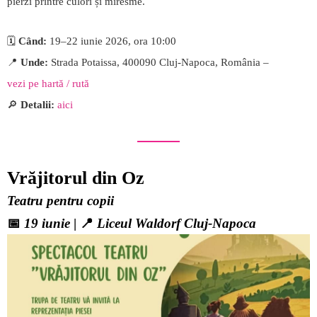
pierzi printre culori și miresme.
🗓️
Când:
19–22 iunie 2026, ora 10:00
📍
Unde:
Strada Potaissa, 400090 Cluj-Napoca, România –
vezi pe hartă / rută
🔎
Detalii:
aici
Vrăjitorul din Oz
Teatru pentru copii
📅
19 iunie
| 📍
Liceul Waldorf Cluj-Napoca