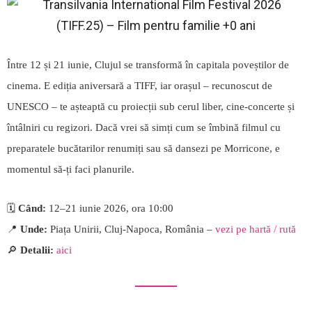
Între 12 și 21 iunie, Clujul se transformă în capitala poveștilor de
cinema. E ediția aniversară a TIFF, iar orașul – recunoscut de
UNESCO – te așteaptă cu proiecții sub cerul liber, cine-concerte și
întâlniri cu regizori. Dacă vrei să simți cum se îmbină filmul cu
preparatele bucătarilor renumiți sau să dansezi pe Morricone, e
momentul să-ți faci planurile.
🗓️
Când:
12–21 iunie 2026, ora 10:00
📍
Unde:
Piața Unirii, Cluj-Napoca, România –
vezi pe hartă / rută
🔎
Detalii:
aici