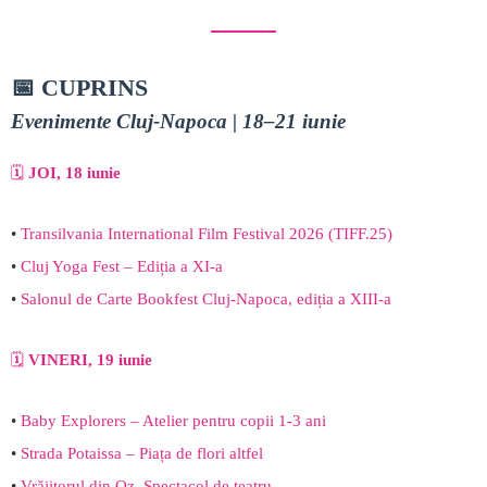
📅 CUPRINS
Evenimente Cluj-Napoca
| 18–21 iunie
🗓️
JOI, 18 iunie
•
Transilvania International Film Festival 2026 (TIFF.25)
•
Cluj Yoga Fest – Ediția a XI-a
•
Salonul de Carte Bookfest Cluj-Napoca, ediția a XIII-a
🗓️
VINERI, 19 iunie
•
Baby Explorers – Atelier pentru copii 1-3 ani
•
Strada Potaissa – Piața de flori altfel
•
Vrăjitorul din Oz. Spectacol de teatru