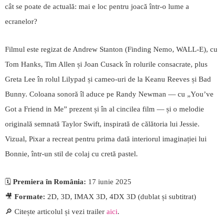
cât se poate de actuală: mai e loc pentru joacă într-o lume a
ecranelor?
Filmul este regizat de Andrew Stanton (Finding Nemo, WALL-E), cu
Tom Hanks, Tim Allen și Joan Cusack în rolurile consacrate, plus
Greta Lee în rolul Lilypad și cameo-uri de la Keanu Reeves și Bad
Bunny. Coloana sonoră îl aduce pe Randy Newman — cu „You’ve
Got a Friend in Me” prezent și în al cincilea film — și o melodie
originală semnată Taylor Swift, inspirată de călătoria lui Jessie.
Vizual, Pixar a recreat pentru prima dată interiorul imaginației lui
Bonnie, într-un stil de colaj cu cretă pastel.
🗓️
Premiera în România:
17 iunie 2025
🎥
Formate:
2D, 3D, IMAX 3D, 4DX 3D (dublat și subtitrat)
🔎 Citește articolul și vezi trailer
aici
.