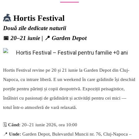
🎪
Hortis Festival
Două zile dedicate naturii
📅
20–21 iunie
| 📍
Garden Depot
Hortis Festival revine pe 20 și 21 iunie la Garden Depot din Cluj-
Napoca, cu intrare liberă. E un weekend în care grădinile își deschid
porțile pentru părinți și copii deopotrivă. Expoziții peisagistice,
întâlniri cu pasionați de grădinărit și activități pentru cei mici —
totul într-o atmosferă de vară relaxată.
🗓️
Când:
20–21 iunie 2026, ora 10:00
📍
Unde:
Garden Depot, Bulevardul Muncii nr. 76, Cluj-Napoca –