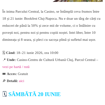
În inima Parcului Central, la Casino, se întâmplă ceva frumos între
18 și 21 iunie: Bookfest Cluj-Napoca. Nu e doar un târg de cărți cu
reduceri de până la 50% și zece mii de volume, ci o întâlnire cu
povești noi, pentru noi și pentru copiii noștri. Intri liber, între 10
dimineața și 8 seara, și pleci cu sacoșa plină și sufletul mai ușor.
🗓️
Când:
18–21 iunie 2026, ora 10:00
📍
Unde:
Casino-Centru de Cultură Urbană Cluj, Parcul Central –
vezi pe hartă / rută
🎟️
Acces:
Gratuit
🔎
Detalii:
aici
🗓️
SÂMBĂTĂ 20 IUNIE