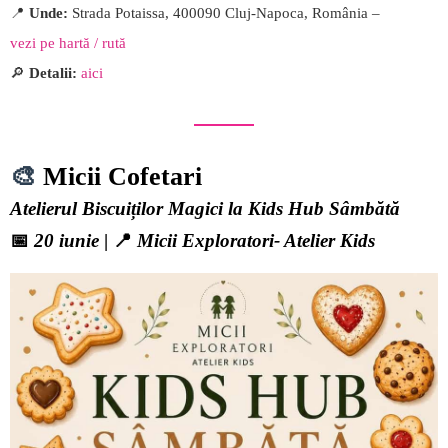
📍
Unde:
Strada Potaissa, 400090 Cluj-Napoca, România –
vezi pe hartă / rută
🔎
Detalii:
aici
🎨
Micii Cofetari
Atelierul Biscuiților Magici la Kids Hub Sâmbătă
📅
20 iunie
| 📍
Micii Exploratori- Atelier Kids