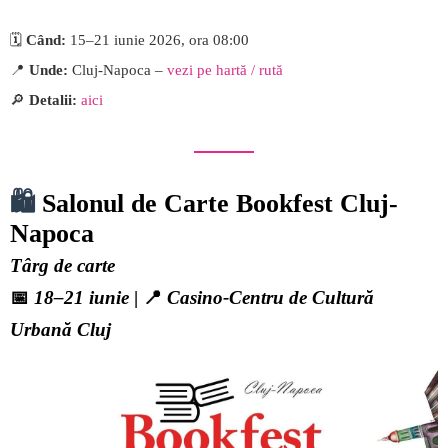
🗓️
Când:
15–21 iunie 2026, ora 08:00
📍
Unde:
Cluj-Napoca –
vezi pe hartă / rută
🔎
Detalii:
aici
🛍️
Salonul de Carte Bookfest Cluj-
Napoca
Târg de carte
📅
18–21 iunie
| 📍
Casino-Centru de Cultură
Urbană Cluj