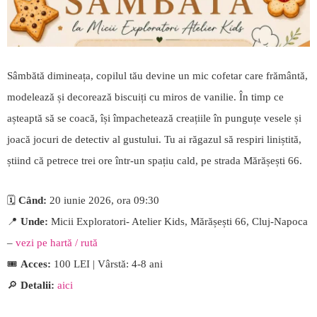
Sâmbătă dimineața, copilul tău devine un mic cofetar care frământă,
modelează și decorează biscuiți cu miros de vanilie. În timp ce
așteaptă să se coacă, își împachetează creațiile în punguțe vesele și
joacă jocuri de detectiv al gustului. Tu ai răgazul să respiri liniștită,
știind că petrece trei ore într-un spațiu cald, pe strada Mărășești 66.
🗓️
Când:
20 iunie 2026, ora 09:30
📍
Unde:
Micii Exploratori- Atelier Kids, Mărășești 66, Cluj-Napoca
–
vezi pe hartă / rută
🎟️
Acces:
100 LEI | Vârstă: 4-8 ani
🔎
Detalii:
aici