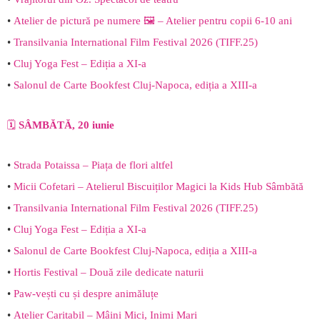
•
Atelier de pictură pe numere 🖼️ – Atelier pentru copii 6-10 ani
•
Transilvania International Film Festival 2026 (TIFF.25)
•
Cluj Yoga Fest – Ediția a XI-a
•
Salonul de Carte Bookfest Cluj-Napoca, ediția a XIII-a
🗓️
SÂMBĂTĂ, 20 iunie
•
Strada Potaissa – Piața de flori altfel
•
Micii Cofetari – Atelierul Biscuiților Magici la Kids Hub Sâmbătă
•
Transilvania International Film Festival 2026 (TIFF.25)
•
Cluj Yoga Fest – Ediția a XI-a
•
Salonul de Carte Bookfest Cluj-Napoca, ediția a XIII-a
•
Hortis Festival – Două zile dedicate naturii
•
Paw-vești cu și despre animăluțe
•
Atelier Caritabil – Mâini Mici, Inimi Mari