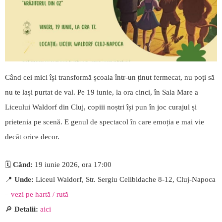
Când cei mici își transformă școala într-un ținut fermecat, nu poți să
nu te lași purtat de val. Pe 19 iunie, la ora cinci, în Sala Mare a
Liceului Waldorf din Cluj, copiii noștri își pun în joc curajul și
prietenia pe scenă. E genul de spectacol în care emoția e mai vie
decât orice decor.
🗓️
Când:
19 iunie 2026, ora 17:00
📍
Unde:
Liceul Waldorf, Str. Sergiu Celibidache 8-12, Cluj-Napoca
–
vezi pe hartă / rută
🔎
Detalii:
aici