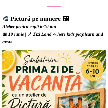
🎨
Pictură pe numere 🖼️
Atelier pentru copii 6-10 ani
📅
19 iunie
| 📍
Zizi Land -where kids play,learn and
grow