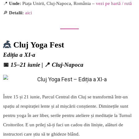
📍
Unde:
Piața Unirii, Cluj-Napoca, România –
vezi pe hartă / rută
🔎
Detalii:
aici
🎪
Cluj Yoga Fest
Ediția a XI-a
📅
15–21 iunie
| 📍
Cluj-Napoca
Între 15 și 21 iunie, Parcul Central din Cluj se transformă într-un
spațiu al respirației lente și al mișcării conștiente. Diminețile sunt
pentru yoga în aer liber, serile pentru ateliere și meditație la Turnul
Croitorilor. E un prilej să-ți faci un cadou din liniște, alături de
instructori care știu să te ghideze blând.