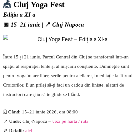
🎪
Cluj Yoga Fest
Ediția a XI-a
📅
15–21 iunie
| 📍
Cluj-Napoca
Între 15 și 21 iunie, Parcul Central din Cluj se transformă într-un
spațiu al respirației lente și al mișcării conștiente. Diminețile sunt
pentru yoga în aer liber, serile pentru ateliere și meditație la Turnul
Croitorilor. E un prilej să-ți faci un cadou din liniște, alături de
instructori care știu să te ghideze blând.
🗓️
Când:
15–21 iunie 2026, ora 08:00
📍
Unde:
Cluj-Napoca –
vezi pe hartă / rută
🔎
Detalii:
aici