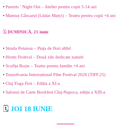
•
Parents ’ Night Out – Atelier pentru copii 5-14 ani
•
Mateiaș Gâscarul (Lúdas Matyi) – Teatru pentru copii +4 ani
🗓️
DUMINICĂ, 21 iunie
•
Strada Potaissa – Piața de flori altfel
•
Hortis Festival – Două zile dedicate naturii
•
Scufița Roșie – Teatru pentru familie +4 ani
•
Transilvania International Film Festival 2026 (TIFF.25)
•
Cluj Yoga Fest – Ediția a XI-a
•
Salonul de Carte Bookfest Cluj-Napoca, ediția a XIII-a
🗓️
JOI 18 IUNIE