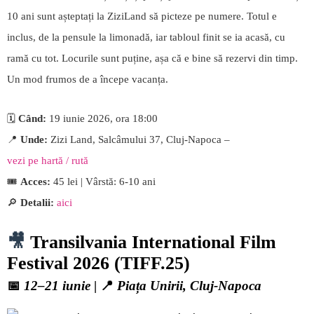
10 ani sunt așteptați la ZiziLand să picteze pe numere. Totul e
inclus, de la pensule la limonadă, iar tabloul finit se ia acasă, cu
ramă cu tot. Locurile sunt puține, așa că e bine să rezervi din timp.
Un mod frumos de a începe vacanța.
🗓️
Când:
19 iunie 2026, ora 18:00
📍
Unde:
Zizi Land, Salcâmului 37, Cluj-Napoca –
vezi pe hartă / rută
🎟️
Acces:
45 lei | Vârstă: 6-10 ani
🔎
Detalii:
aici
🎥
Transilvania International Film
Festival 2026 (TIFF.25)
📅
12–21 iunie
| 📍
Piața Unirii, Cluj-Napoca