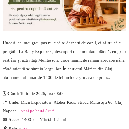
Uneori, cel mai greu pas nu e să te desparți de copil, ci să știi că e
pregătit. La Baby Explorers, descoperi o acomodare blândă, cu grup
restrâns și activități Montessori, unde mămicile rămân aproape până
când micuții se simt în largul lor. În cartierul Mărăști din Cluj,
abonamentul lunar de 1400 de lei include și masa de prânz.
🗓️
Când:
19 iunie 2026, ora 08:00
📍
Unde:
Micii Exploratori- Atelier Kids, Strada Mărășești 66, Cluj-
Napoca –
vezi pe hartă / rută
🎟️
Acces:
1400 lei | Vârstă: 1-3 ani
🔎
Detalii:
aici