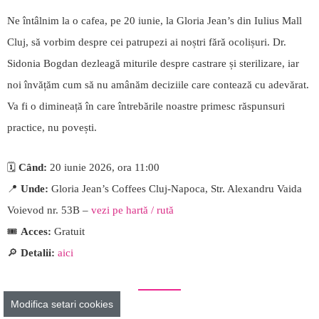
Ne întâlnim la o cafea, pe 20 iunie, la Gloria Jean’s din Iulius Mall
Cluj, să vorbim despre cei patrupezi ai noștri fără ocolișuri. Dr.
Sidonia Bogdan dezleagă miturile despre castrare și sterilizare, iar
noi învățăm cum să nu amânăm deciziile care contează cu adevărat.
Va fi o dimineață în care întrebările noastre primesc răspunsuri
practice, nu povești.
🗓️
Când:
20 iunie 2026, ora 11:00
📍
Unde:
Gloria Jean’s Coffees Cluj-Napoca, Str. Alexandru Vaida
Voievod nr. 53B –
vezi pe hartă / rută
🎟️
Acces:
Gratuit
🔎
Detalii:
aici
Modifica setari cookies