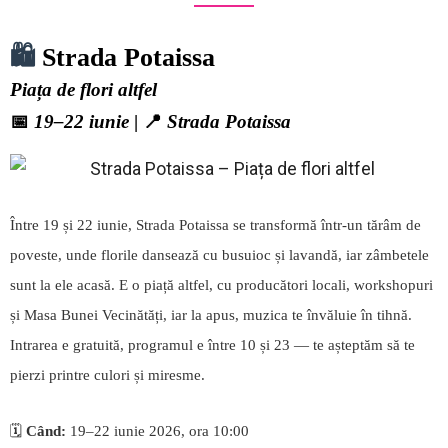
🛍️
Strada Potaissa
Piața de flori altfel
📅
19–22 iunie
| 📍
Strada Potaissa
Între 19 și 22 iunie, Strada Potaissa se transformă într-un tărâm de
poveste, unde florile dansează cu busuioc și lavandă, iar zâmbetele
sunt la ele acasă. E o piață altfel, cu producători locali, workshopuri
și Masa Bunei Vecinătăți, iar la apus, muzica te învăluie în tihnă.
Intrarea e gratuită, programul e între 10 și 23 — te așteptăm să te
pierzi printre culori și miresme.
🗓️
Când:
19–22 iunie 2026, ora 10:00