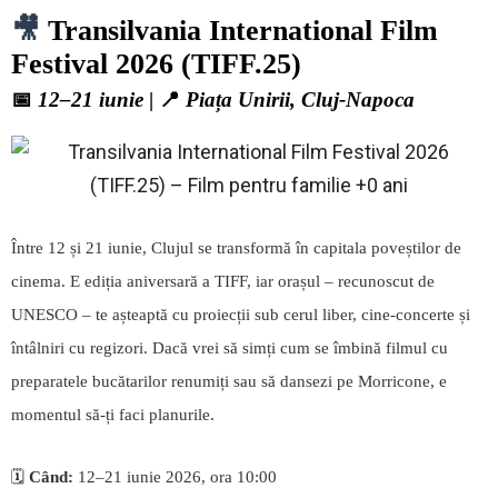
🎥
Transilvania International Film
Festival 2026 (TIFF.25)
📅
12–21 iunie
| 📍
Piața Unirii, Cluj-Napoca
Între 12 și 21 iunie, Clujul se transformă în capitala poveștilor de
cinema. E ediția aniversară a TIFF, iar orașul – recunoscut de
UNESCO – te așteaptă cu proiecții sub cerul liber, cine-concerte și
întâlniri cu regizori. Dacă vrei să simți cum se îmbină filmul cu
preparatele bucătarilor renumiți sau să dansezi pe Morricone, e
momentul să-ți faci planurile.
🗓️
Când:
12–21 iunie 2026, ora 10:00