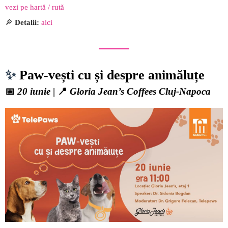
vezi pe hartă / rută
🔎
Detalii:
aici
✨
Paw-vești cu și despre animăluțe
📅
20 iunie
| 📍
Gloria Jean’s Coffees Cluj-Napoca