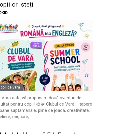
opiilor Isteți
OKID
Scoli de vara
 Vara asta vă propunem două aventuri de
uitat pentru copii! 🎨🧩 Clubul de Vară – tabere
bane saptamanale, pline de joacă, creativitate,
eliere, mișcare,...