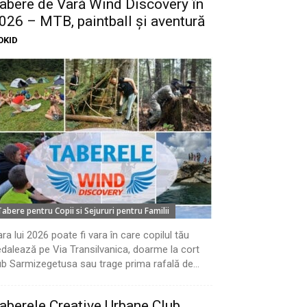
abere de Vară Wind Discovery în
026 – MTB, paintball și aventură
OKID
Tabere pentru Copii si Sejururi pentru Familii
ra lui 2026 poate fi vara în care copilul tău
dalează pe Via Transilvanica, doarme la cort
b Sarmizegetusa sau trage prima rafală de...
aberele Creative Urbane Club