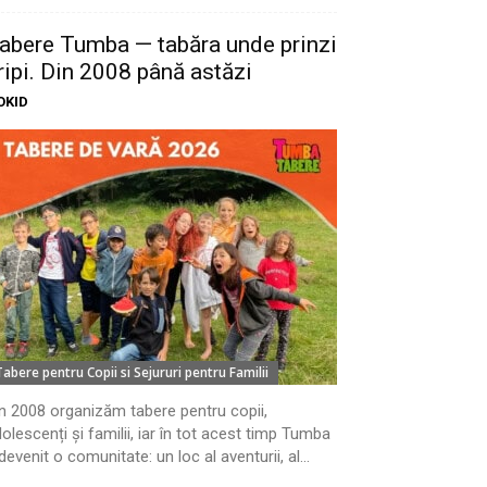
abere Tumba — tabăra unde prinzi
ripi. Din 2008 până astăzi
OKID
Tabere pentru Copii si Sejururi pentru Familii
n 2008 organizăm tabere pentru copii,
olescenți și familii, iar în tot acest timp Tumba
devenit o comunitate: un loc al aventurii, al...