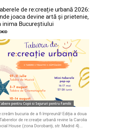
aberele de re:creație urbană 2026:
nde joaca devine artă și prietenie,
n inima Bucureștiului
OKID
Tabere pentru Copii si Sejururi pentru Familii
:creăm bucuria de a fi împreună! Ediția a doua
Taberelor de re:creație urbană revine la Carolia
cial House (zona Dorobanți, str. Madrid 4)....