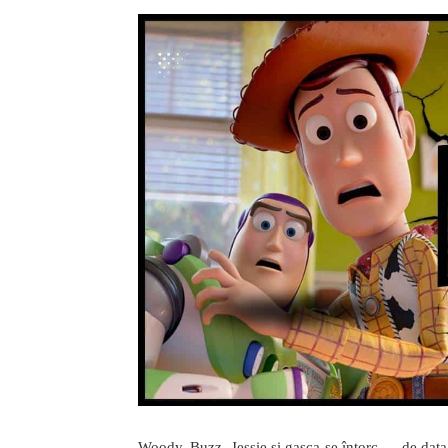
Woody, Buzz, Jessie și gașca se întorc — de data a