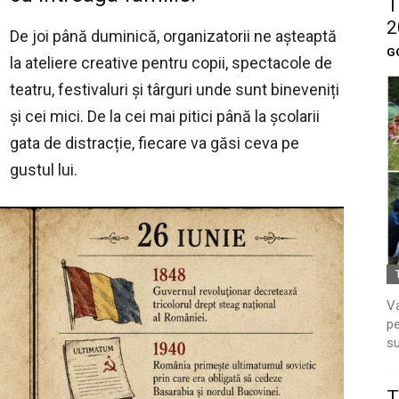
T
2
De joi până duminică, organizatorii ne așteaptă
G
la ateliere creative pentru copii, spectacole de
teatru, festivaluri și târguri unde sunt bineveniți
și cei mici. De la cei mai pitici până la școlarii
gata de distracție, fiecare va găsi ceva pe
gustul lui.
Va
pe
su
T