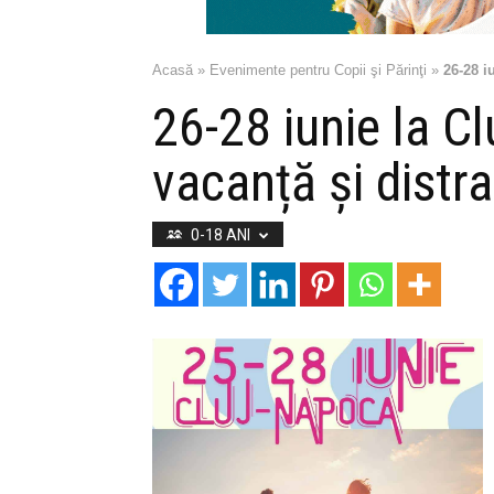
Acasă
»
Evenimente pentru Copii şi Părinţi
»
26-28 i
26-28 iunie la Cl
vacanță și distra
0-18 ANI