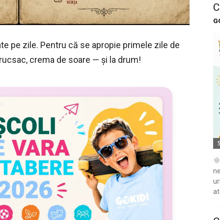
C
G
te pe zile. Pentru că se apropie primele zile de
n rucsac, crema de soare — și la drum!
🌞
ne
ur
at