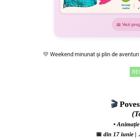
📖 Vezi pro
💛 Weekend minunat și plin de aventuri
RE
🎬
Poves
(T
• Animație
📅
din 17 iunie
| 