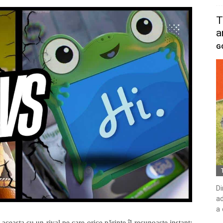
T
a
G
Di
ad
a 
ceasta cu un rival pe care orice părinte îl recunoaște instant: