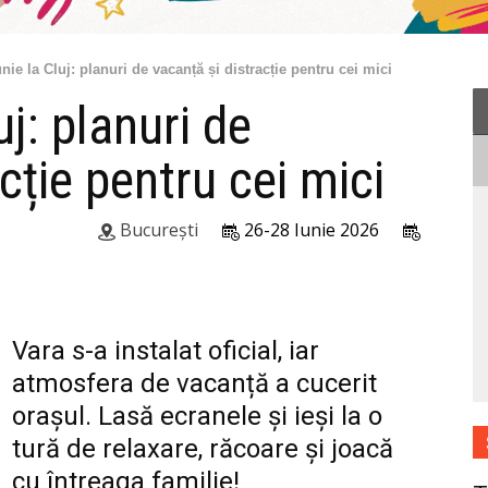
unie la Cluj: planuri de vacanță și distracție pentru cei mici
uj: planuri de
cție pentru cei mici
București
26-28 Iunie 2026
Vara s-a instalat oficial, iar
atmosfera de vacanță a cucerit
orașul. Lasă ecranele și ieși la o
tură de relaxare, răcoare și joacă
cu întreaga familie!