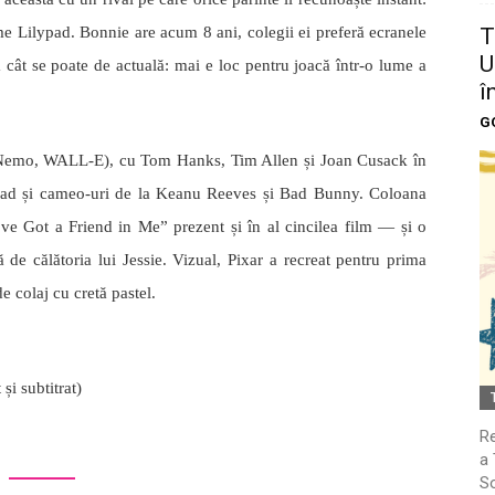
T
me Lilypad. Bonnie are acum 8 ani, colegii ei preferă ecranele
U
na cât se poate de actuală: mai e loc pentru joacă într-o lume a
î
G
g Nemo, WALL-E), cu Tom Hanks, Tim Allen și Joan Cusack în
lypad și cameo-uri de la Keanu Reeves și Bad Bunny. Coloana
Got a Friend in Me” prezent și în al cincilea film — și o
 de călătoria lui Jessie. Vizual, Pixar a recreat pentru prima
de colaj cu cretă pastel.
 subtitrat)
Re
a 
So