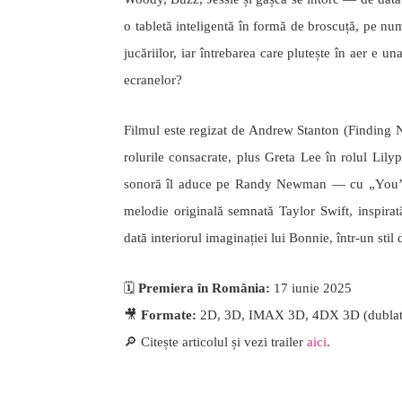
o tabletă inteligentă în formă de broscuță, pe nu
jucăriilor, iar întrebarea care plutește în aer e u
ecranelor?
Filmul este regizat de Andrew Stanton (Findin
rolurile consacrate, plus Greta Lee în rolul Li
sonoră îl aduce pe Randy Newman — cu „You’ve 
melodie originală semnată Taylor Swift, inspirată
dată interiorul imaginației lui Bonnie, într-un stil 
🗓️
Premiera în România:
17 iunie 2025
🎥
Formate:
2D, 3D, IMAX 3D, 4DX 3D (dublat și
🔎 Citește articolul și vezi trailer
aici
.