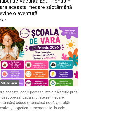
lubul de Vacanță EduFriends –
ara aceasta, fiecare săptămână
evine o aventură!
OKID
Scoli de vara
ra aceasta, copiii pornesc într-o călătorie plină
 descoperiri, joacă și prietenie! Fiecare
ptămână aduce o tematică nouă, activități
eative și experiențe memorabile. În cele...