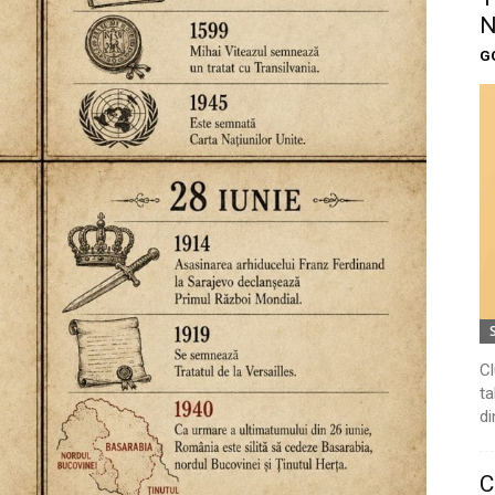
N
G
Cl
ta
di
C