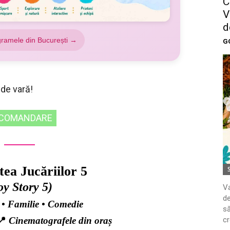
C
V
d
gramele din București →
G
 de vară!
COMANDARE
tea Jucăriilor 5
oy Story 5)
Va
de
 • Familie • Comedie
să
cr
📍
Cinematografele din oraș