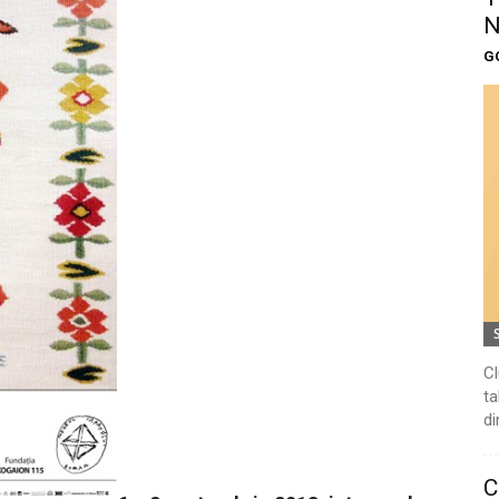
N
G
Cl
ta
di
C