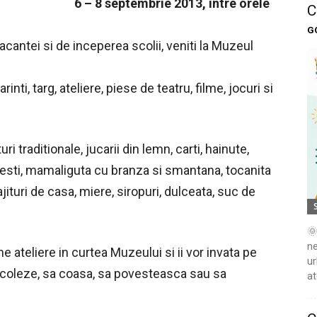
6 – 8 septembrie 2013, intre orele
C
G
cantei si de inceperea scolii, veniti la Muzeul
inti, targ, ateliere, piese de teatru, filme, jocuri si
i traditionale, jucarii din lemn, carti, hainute,
esti, mamaliguta cu branza si smantana, tocanita
jituri de casa, miere, siropuri, dulceata, suc de
🌞
ne
ine ateliere in curtea Muzeului si ii vor invata pe
ur
ricoleze, sa coasa, sa povesteasca sau sa
at