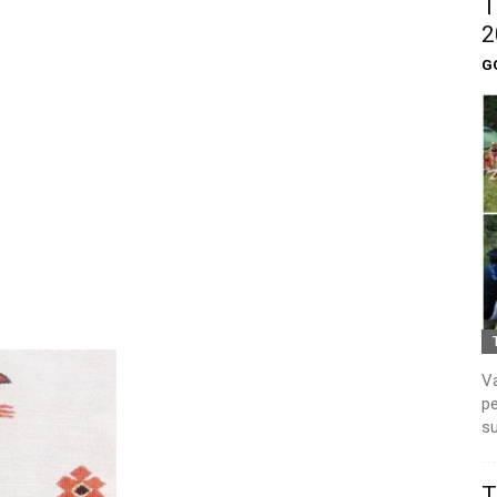
T
2
G
Va
pe
su
T