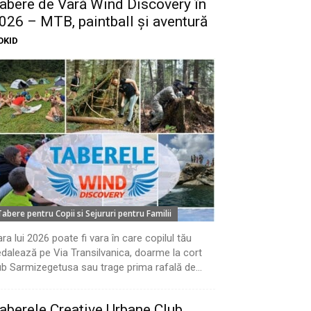
abere de Vară Wind Discovery în
026 – MTB, paintball și aventură
OKID
Tabere pentru Copii si Sejururi pentru Familii
ra lui 2026 poate fi vara în care copilul tău
dalează pe Via Transilvanica, doarme la cort
b Sarmizegetusa sau trage prima rafală de...
aberele Creative Urbane Club