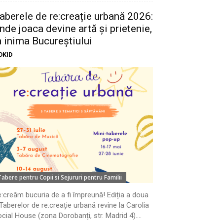
aberele de re:creație urbană 2026:
nde joaca devine artă și prietenie,
n inima Bucureștiului
OKID
Tabere pentru Copii si Sejururi pentru Familii
:creăm bucuria de a fi împreună! Ediția a doua
Taberelor de re:creație urbană revine la Carolia
cial House (zona Dorobanți, str. Madrid 4)....