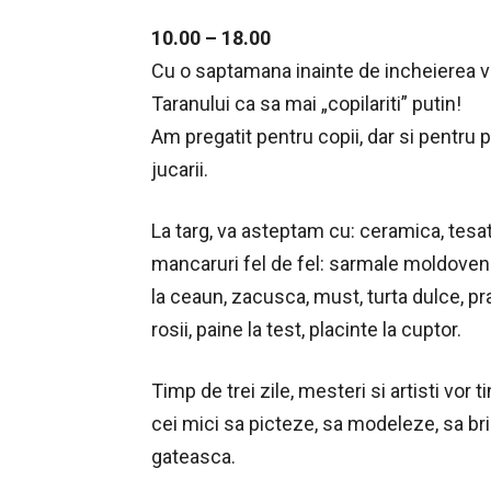
10.00 – 18.00
Cu o saptamana inainte de incheierea va
Taranului ca sa mai „copilariti” putin!
Am pregatit pentru copii, dar si pentru par
jucarii.
La targ, va asteptam cu: ceramica, tesatur
mancaruri fel de fel: sarmale moldoven
la ceaun, zacusca, must, turta dulce, pra
rosii, paine la test, placinte la cuptor.
Timp de trei zile, mesteri si artisti vor t
cei mici sa picteze, sa modeleze, sa b
gateasca.