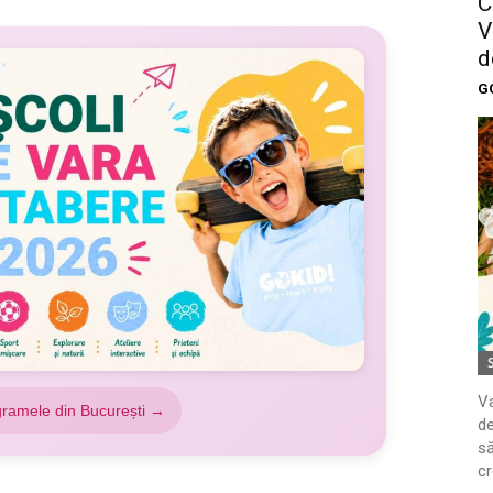
C
V
d
G
Va
gramele din București →
de
să
cr