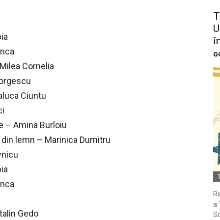
T
U
pia
î
inca
G
 Milea Cornelia
eorgescu
aluca Ciuntu
ci
le – Amina Burloiu
e din lemn – Marinica Dumitru
vnicu
pia
inca
Re
a 
atalin Gedo
So