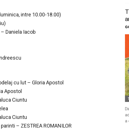
T
uminica, intre 10.00-18.00)
a
iu)
G
n – Daniela Iacob
 Andreescu
delaj cu lut – Gloria Apostol
ia Apostol
aluca Ciuntu
elea
Di
ad
aluca Ciuntu
a 
 si parinti – ZESTREA ROMANILOR