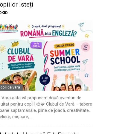
opiilor Isteți
OKID
Scoli de vara
 Vara asta vă propunem două aventuri de
uitat pentru copii! 🎨🧩 Clubul de Vară – tabere
bane saptamanale, pline de joacă, creativitate,
eliere, mișcare,...