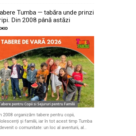
abere Tumba — tabăra unde prinzi
ripi. Din 2008 până astăzi
OKID
Tabere pentru Copii si Sejururi pentru Familii
n 2008 organizăm tabere pentru copii,
olescenți și familii, iar în tot acest timp Tumba
devenit o comunitate: un loc al aventurii, al...