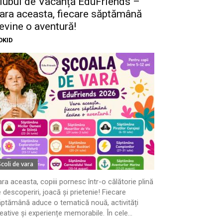
lubul de Vacanță EduFriends –
ara aceasta, fiecare săptămână
evine o aventură!
OKID
Scoli de vara
ra aceasta, copiii pornesc într-o călătorie plină
 descoperiri, joacă și prietenie! Fiecare
ptămână aduce o tematică nouă, activități
eative și experiențe memorabile. În cele...