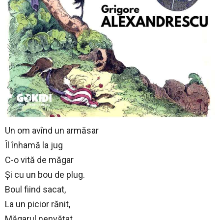
Un om avînd un armăsar
Îl înhamă la jug
C-o vită de măgar
Și cu un bou de plug.
Boul fiind sacat,
La un picior rănit,
Măgarul nenvățat