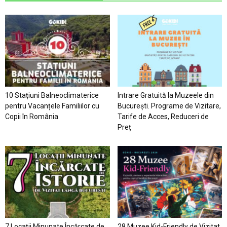
10 Stațiuni Balneoclimaterice
Intrare Gratuită la Muzeele din
pentru Vacanțele Familiilor cu
București. Programe de Vizitare,
Copii în România
Tarife de Acces, Reduceri de
Preț
7 Locaţii Minunate Încărcate de
28 Muzee Kid-Friendly de Vizitat