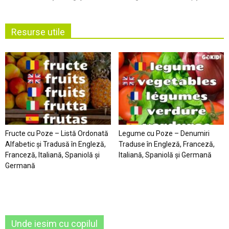
Resurse utile
Fructe cu Poze – Listă Ordonată
Legume cu Poze – Denumiri
Alfabetic şi Tradusă în Engleză,
Traduse în Engleză, Franceză,
Franceză, Italiană, Spaniolă şi
Italiană, Spaniolă şi Germană
Germană
Unde iesim cu copilul