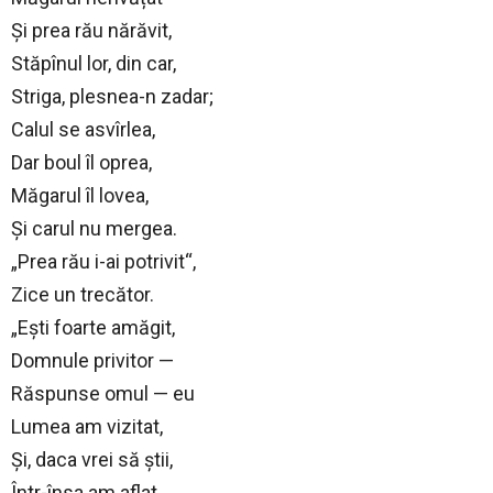
Și prea rău nărăvit,
Stăpînul lor, din car,
Striga, plesnea-n zadar;
Calul se asvîrlea,
Dar boul îl oprea,
Măgarul îl lovea,
Și carul nu mergea.
„Prea rău i-ai potrivit“,
Zice un trecător.
„Ești foarte amăgit,
Domnule privitor —
Răspunse omul — eu
Lumea am vizitat,
Și, daca vrei să știi,
Într-însa am aflat