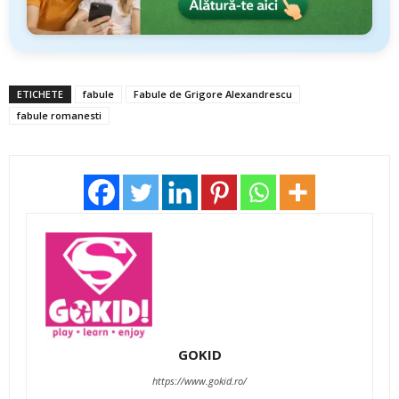
ETICHETE
fabule
Fabule de Grigore Alexandrescu
fabule romanesti
GOKID
https://www.gokid.ro/