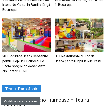
Istorie de Vizitat în Familie lângă
în București
București
20+ Locuri de Joacă Deosebite
30+ Restaurante cu Loc de
pentru Copii în Bucureşti. Ce
Joacă pentru Copii în Bucuresti
Oferă Spaţiile de Joacă Altfel
din Sectorul Tău –...
Teatru Radiofonic
300+ Povești Audio Frumoase – Teatru
Modifica setari cookies
Radiofonic