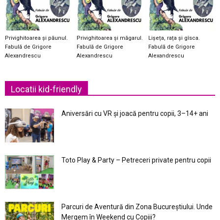
Privighitoarea și păunul.
Privighitoarea și măgarul.
Lișeța, rața și gîsca.
Fabulă de Grigore
Fabulă de Grigore
Fabulă de Grigore
Alexandrescu
Alexandrescu
Alexandrescu
Locatii kid-friendly
Aniversări cu VR și joacă pentru copii, 3–14+ ani
Toto Play & Party – Petreceri private pentru copii
Parcuri de Aventură din Zona Bucureştiului. Unde
Mergem în Weekend cu Copiii?