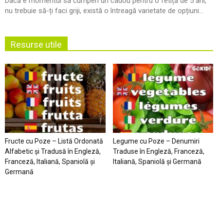
Dacă e momentul să cumperi un cadou pentru o fetiță de 5 ani,
nu trebuie să-ți faci griji, există o întreagă varietate de opțiuni...
Resurse utile
Fructe cu Poze – Listă Ordonată
Legume cu Poze – Denumiri
Alfabetic şi Tradusă în Engleză,
Traduse în Engleză, Franceză,
Franceză, Italiană, Spaniolă şi
Italiană, Spaniolă şi Germană
Germană