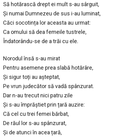
Să hotărască drept ei mult s-au sârguit,
Și numai Dumnezeu de sus i-au luminat,
Căci socotința lor aceasta au urmat:
Ca omului să dea femeile tustrele,
Îndatorându-se de a trăi cu ele.
Norodul însă s-au mirat
Pentru asemene prea slabă hotărâre,
Și sigur toți au așteptat,
Pe vrun judecător să vadă spânzurat.
Dar n-au trecut nici patru zile
Și s-au împrăștiet prin țară auzire:
Că cel cu trei femei bărbat,
De răul lor s-au spânzurat,
Și de atunci în acea țară,