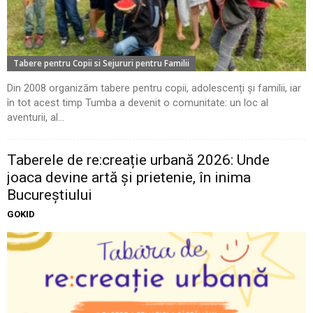
Tabere pentru Copii si Sejururi pentru Familii
Din 2008 organizăm tabere pentru copii, adolescenți și familii, iar
în tot acest timp Tumba a devenit o comunitate: un loc al
aventurii, al...
Taberele de re:creație urbană 2026: Unde
joaca devine artă și prietenie, în inima
Bucureștiului
GOKID