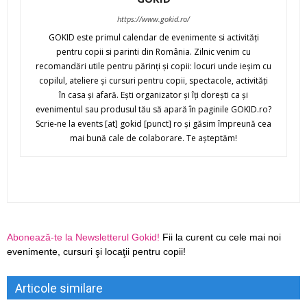
https://www.gokid.ro/
GOKID este primul calendar de evenimente si activităţi
pentru copii si parinti din România. Zilnic venim cu
recomandări utile pentru părinţi şi copii: locuri unde ieşim cu
copilul, ateliere şi cursuri pentru copii, spectacole, activităţi
în casa şi afară. Eşti organizator şi îţi doreşti ca şi
evenimentul sau produsul tău să apară în paginile GOKID.ro?
Scrie-ne la events [at] gokid [punct] ro şi găsim împreună cea
mai bună cale de colaborare. Te aşteptăm!
Abonează-te la Newsletterul Gokid!
Fii la curent cu cele mai noi
evenimente, cursuri şi locaţii pentru copii!
Articole similare