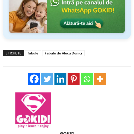
ETICHETE
fabule
Fabule de Alecu Donici
GOKID