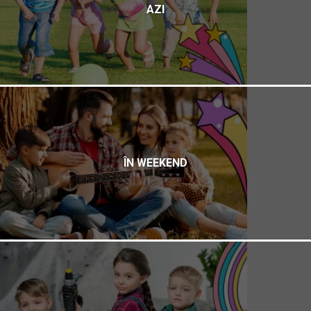
AZI
ÎN WEEKEND