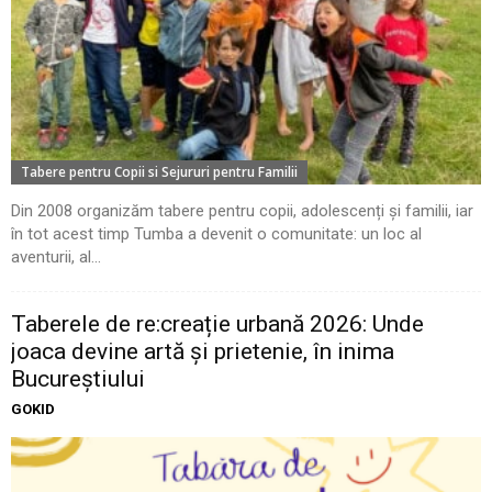
Tabere pentru Copii si Sejururi pentru Familii
Din 2008 organizăm tabere pentru copii, adolescenți și familii, iar
în tot acest timp Tumba a devenit o comunitate: un loc al
aventurii, al...
Taberele de re:creație urbană 2026: Unde
joaca devine artă și prietenie, în inima
Bucureștiului
GOKID