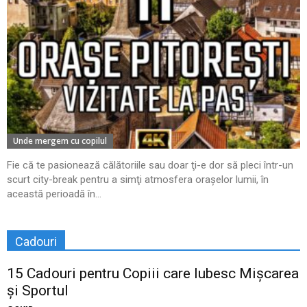
Unde mergem cu copilul
Fie că te pasionează călătoriile sau doar ţi-e dor să pleci într-un
scurt city-break pentru a simţi atmosfera oraşelor lumii, în
această perioadă în...
Cadouri
15 Cadouri pentru Copiii care Iubesc Mișcarea
și Sportul