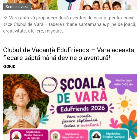
Scoli de vara
🌞 Vara asta vă propunem două aventuri de neuitat pentru copii!
🎨🧩 Clubul de Vară – tabere urbane saptamanale, pline de joacă,
creativitate, ateliere, mișcare,...
Clubul de Vacanță EduFriends – Vara aceasta,
fiecare săptămână devine o aventură!
GOKID