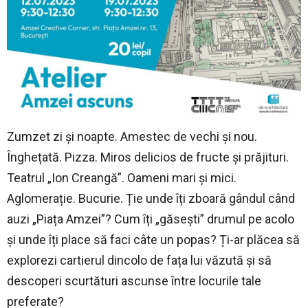
Zumzet zi și noapte. Amestec de vechi și nou.
Înghețată. Pizza. Miros delicios de fructe și prăjituri.
Teatrul „Ion Creangă”. Oameni mari și mici.
Aglomerație. Bucurie. Ție unde îți zboară gândul când
auzi „Piața Amzei”? Cum îți „găsești” drumul pe acolo
și unde îți place să faci câte un popas? Ți-ar plăcea să
explorezi cartierul dincolo de fața lui văzută și să
descoperi scurtături ascunse între locurile tale
preferate?