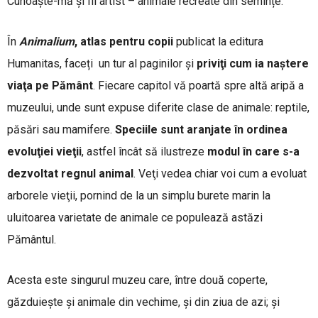
Cunoaște-mă și fii artist – animale recreate din semințe.
În
Animalium
, atlas pentru copii
publicat la editura
Humanitas, faceți un tur al paginilor şi
priviţi cum ia naştere
viaţa pe Pământ
. Fiecare capitol vă poartă spre altă aripă a
muzeului, unde sunt expuse diferite clase de animale: reptile,
păsări sau mamifere.
Speciile sunt aranjate în ordinea
evoluţiei vieţii
, astfel încât să ilustreze
modul în care s-a
dezvoltat regnul animal
. Veţi vedea chiar voi cum a evoluat
arborele vieţii, pornind de la un simplu burete marin la
uluitoarea varietate de animale ce populează astăzi
Pământul.
Acesta este singurul muzeu care, între două coperte,
găzduieşte şi animale din vechime, şi din ziua de azi; şi