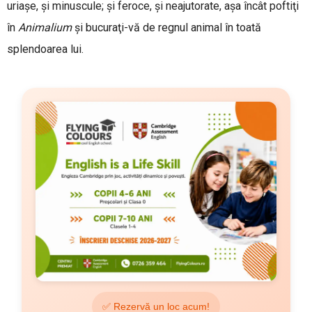
uriaşe, şi minuscule; şi feroce, şi neajutorate, aşa încât poftiţi
în
Animalium
şi bucuraţi-vă de regnul animal în toată
splendoarea lui.
✅ Rezervă un loc acum!