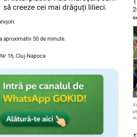
T
să creeze cei mai drăguți lilieci.
2
G
nișori.
ura aproximativ 50 de minute.
 Nr 16, Cluj-Napoca
Va
pe
su
T