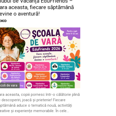
lubul de Vacanță EduFriends –
ara aceasta, fiecare săptămână
evine o aventură!
OKID
Scoli de vara
ra aceasta, copiii pornesc într-o călătorie plină
 descoperiri, joacă și prietenie! Fiecare
ptămână aduce o tematică nouă, activități
eative și experiențe memorabile. În cele...