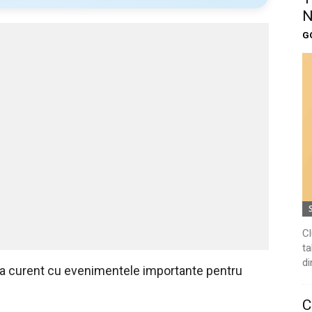
N
G
Cl
ta
di
 la curent cu evenimentele importante pentru
C