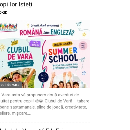
opiilor Isteți
OKID
Scoli de vara
 Vara asta vă propunem două aventuri de
uitat pentru copii! 🎨🧩 Clubul de Vară – tabere
bane saptamanale, pline de joacă, creativitate,
eliere, mișcare,...