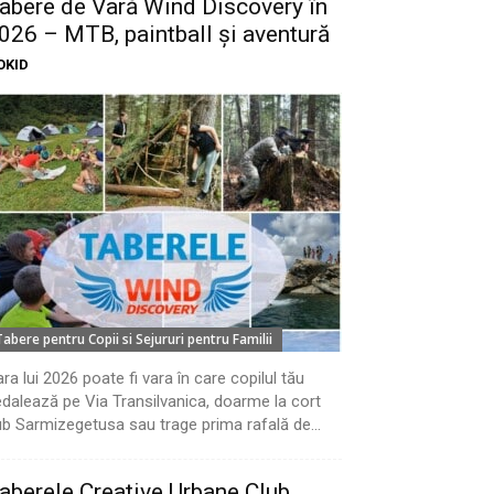
abere de Vară Wind Discovery în
026 – MTB, paintball și aventură
OKID
Tabere pentru Copii si Sejururi pentru Familii
ra lui 2026 poate fi vara în care copilul tău
dalează pe Via Transilvanica, doarme la cort
b Sarmizegetusa sau trage prima rafală de...
aberele Creative Urbane Club