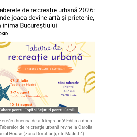
aberele de re:creație urbană 2026:
nde joaca devine artă și prietenie,
n inima Bucureștiului
OKID
Tabere pentru Copii si Sejururi pentru Familii
:creăm bucuria de a fi împreună! Ediția a doua
Taberelor de re:creație urbană revine la Carolia
cial House (zona Dorobanți, str. Madrid 4)....