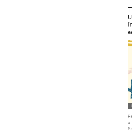
T
U
î
G
Re
a 
So