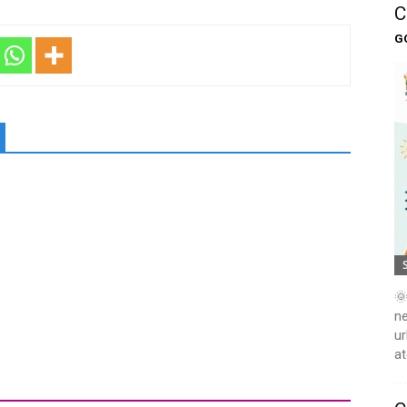
C
G
🌞
ne
ur
at