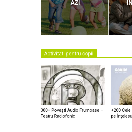
AZI
Î
Activitati pentru copii
300+ Povești Audio Frumoase –
+200 Cele
Teatru Radiofonic
pe Înţelesu