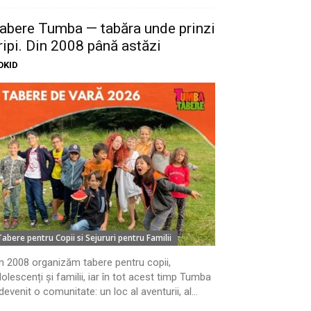
abere Tumba — tabăra unde prinzi
ripi. Din 2008 până astăzi
OKID
Tabere pentru Copii si Sejururi pentru Familii
n 2008 organizăm tabere pentru copii,
olescenți și familii, iar în tot acest timp Tumba
devenit o comunitate: un loc al aventurii, al...