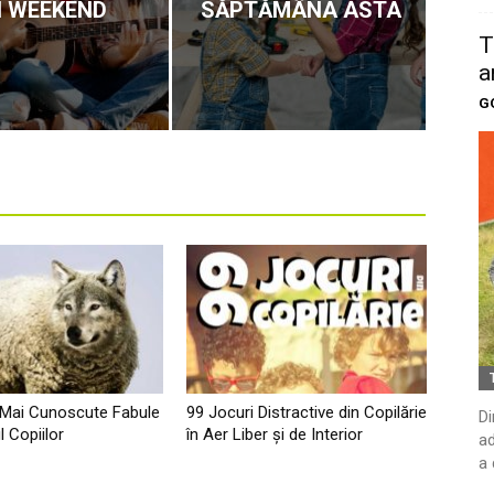
N WEEKEND
SĂPTĂMÂNA ASTA
T
a
G
 Mai Cunoscute Fabule
99 Jocuri Distractive din Copilărie
Di
l Copiilor
în Aer Liber şi de Interior
ad
a 