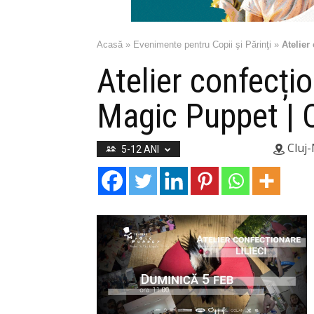
Acasă
»
Evenimente pentru Copii şi Părinţi
»
Atelier
Atelier confecțion
Magic Puppet | 
Cluj
5-12 ANI