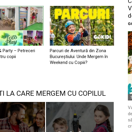
C
V
d
G
& Party – Petreceri
Parcuri de Aventură din Zona
tru copii
Bucureştiului. Unde Mergem în
Weekend cu Copiii?
TI LA CARE MERGEM CU COPILUL
Va
de
să
cr