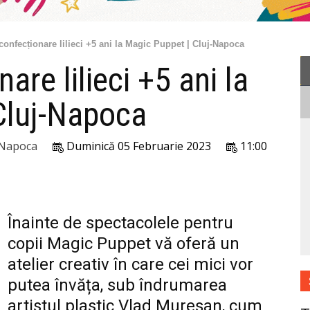
 confecționare lilieci +5 ani la Magic Puppet | Cluj-Napoca
are lilieci +5 ani la
Cluj-Napoca
-Napoca
Duminică 05 Februarie 2023
11:00
Înainte de spectacolele pentru
copii Magic Puppet vă oferă un
atelier creativ în care cei mici vor
putea învăța, sub îndrumarea
artistul plastic Vlad Mureșan, cum