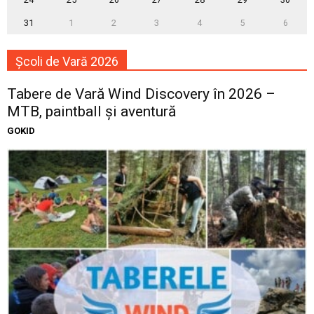
31
1
2
3
4
5
6
Școli de Vară 2026
Tabere de Vară Wind Discovery în 2026 –
MTB, paintball și aventură
GOKID