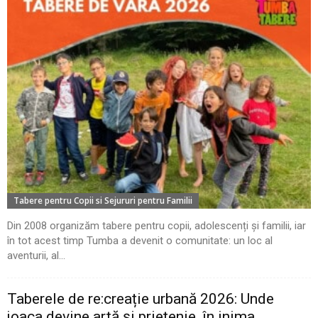
Tabere pentru Copii si Sejururi pentru Familii
Din 2008 organizăm tabere pentru copii, adolescenți și familii, iar
în tot acest timp Tumba a devenit o comunitate: un loc al
aventurii, al...
Taberele de re:creație urbană 2026: Unde
joaca devine artă și prietenie, în inima