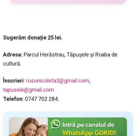
Sugerăm donaţie 25 lei.
Adresa:
Parcul Herăstrau, Tăpuşele şi Roaba de
cultură.
Înscrieri
:
rusunicoleta3@gmail.com
,
tapusele@gmail.com
Telefon
: 0747 702 284.