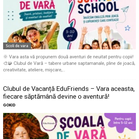
Scoli de vara
🌞 Vara asta vă propunem două aventuri de neuitat pentru copii!
🎨🧩 Clubul de Vară – tabere urbane saptamanale, pline de joacă,
creativitate, ateliere, mișcare,...
Clubul de Vacanță EduFriends – Vara aceasta,
fiecare săptămână devine o aventură!
GOKID