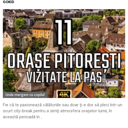
GOKID
Unde mergem cu copilul
Fie că te pasionează călătoriile sau doar ţi-e dor să pleci într-un
scurt city-break pentru a simţi atmosfera oraşelor lumii, în
această perioadă în...