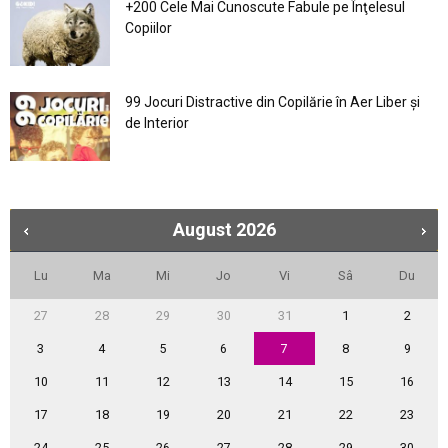
+200 Cele Mai Cunoscute Fabule pe Înţelesul
Copiilor
99 Jocuri Distractive din Copilărie în Aer Liber şi
de Interior
August
2026
Lu
Ma
Mi
Jo
Vi
Sâ
Du
27
28
29
30
31
1
2
3
4
5
6
7
8
9
10
11
12
13
14
15
16
17
18
19
20
21
22
23
24
25
26
27
28
29
30