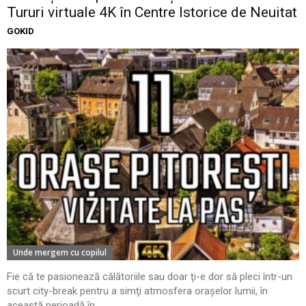
Tururi virtuale 4K în Centre Istorice de Neuitat
GOKID
Unde mergem cu copilul
Fie că te pasionează călătoriile sau doar ţi-e dor să pleci într-un
scurt city-break pentru a simţi atmosfera oraşelor lumii, în
această perioadă în...