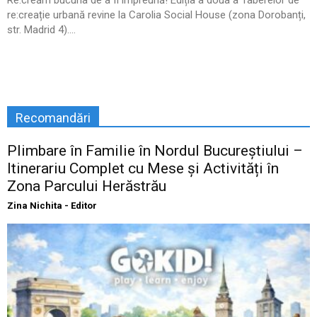
Re:creăm bucuria de a fi împreună! Ediția a doua a Taberelor de
re:creație urbană revine la Carolia Social House (zona Dorobanți,
str. Madrid 4)....
Recomandări
Plimbare în Familie în Nordul Bucureștiului –
Itinerariu Complet cu Mese și Activități în
Zona Parcului Herăstrău
Zina Nichita - Editor