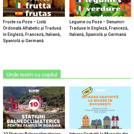
Fructe cu Poze – Listă
Legume cu Poze – Denumiri
Ordonată Alfabetic şi Tradusă
Traduse în Engleză, Franceză,
în Engleză, Franceză, Italiană,
Italiană, Spaniolă şi Germană
Spaniolă şi Germană
Unde iesim cu copilul
10 Stațiuni Balneoclimaterice
Intrare Gratuită la Muzeele din