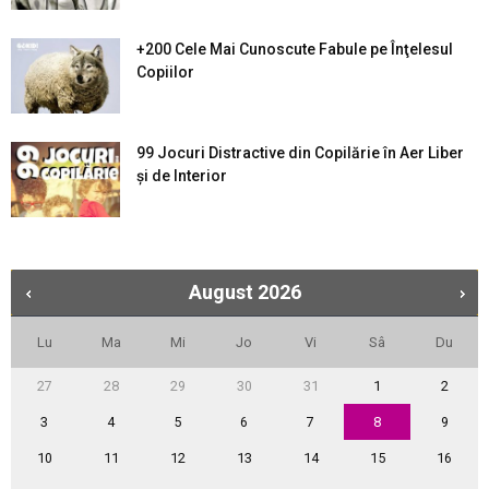
+200 Cele Mai Cunoscute Fabule pe Înţelesul
Copiilor
99 Jocuri Distractive din Copilărie în Aer Liber
şi de Interior
August
2026
Lu
Ma
Mi
Jo
Vi
Sâ
Du
27
28
29
30
31
1
2
3
4
5
6
7
8
9
10
11
12
13
14
15
16