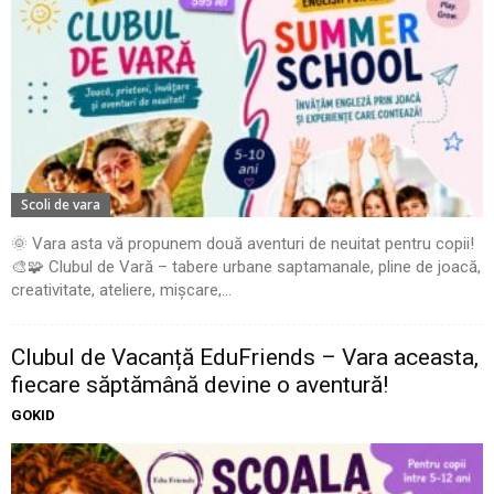
Scoli de vara
🌞 Vara asta vă propunem două aventuri de neuitat pentru copii!
🎨🧩 Clubul de Vară – tabere urbane saptamanale, pline de joacă,
creativitate, ateliere, mișcare,...
Clubul de Vacanță EduFriends – Vara aceasta,
fiecare săptămână devine o aventură!
GOKID