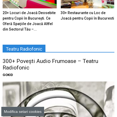
20+ Locuri de Joacă Deosebite
30+ Restaurante cu Loc de
pentru Copii în Bucureşti. Ce
Joacă pentru Copii în Bucuresti
Oferă Spaţiile de Joacă Altfel
din Sectorul Tău –...
Teatru Radiofonic
300+ Povești Audio Frumoase – Teatru
Radiofonic
GOKID
Modifica setari cookies