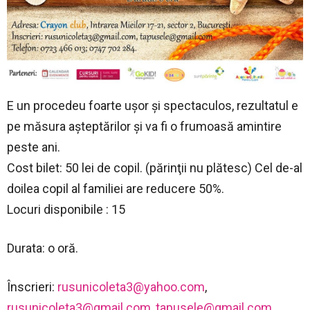
E un procedeu foarte uşor şi spectaculos, rezultatul e
pe măsura aşteptărilor şi va fi o frumoasă amintire
peste ani.
Cost bilet: 50 lei de copil. (părinţii nu plătesc) Cel de-al
doilea copil al familiei are reducere 50%.
Locuri disponibile : 15
Durata: o oră.
Înscrieri:
rusunicoleta3@yahoo.com
,
rusunicoleta3@gmail.com
,
tapusele@gmail.com