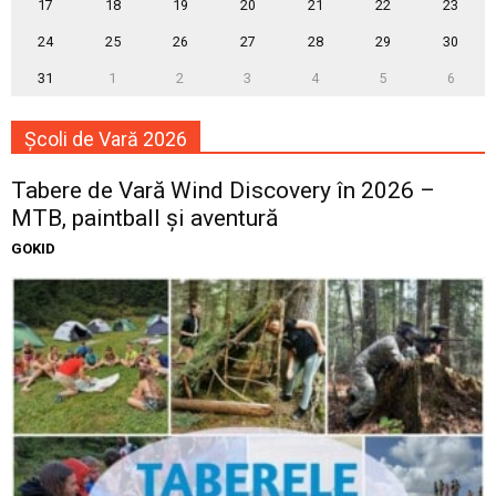
17
18
19
20
21
22
23
24
25
26
27
28
29
30
31
1
2
3
4
5
6
Școli de Vară 2026
Tabere de Vară Wind Discovery în 2026 –
MTB, paintball și aventură
GOKID