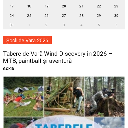
17
18
19
20
21
22
23
24
25
26
27
28
29
30
31
1
2
3
4
5
6
Școli de Vară 2026
Tabere de Vară Wind Discovery în 2026 –
MTB, paintball și aventură
GOKID