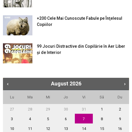
+200 Cele Mai Cunoscute Fabule pe Înţelesul
Copiilor
99 Jocuri Distractive din Copilărie în Aer Liber
şi de Interior
August
2026
Lu
Ma
Mi
Jo
Vi
Sâ
Du
27
28
29
30
31
1
2
3
4
5
6
7
8
9
10
11
12
13
14
15
16