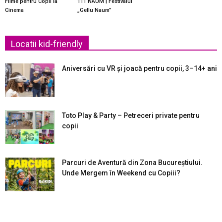
Filme pentru Copii la
111 NAUM | Festivalul
Cinema
„Gellu Naum”
Locatii kid-friendly
Aniversări cu VR și joacă pentru copii, 3–14+ ani
Toto Play & Party – Petreceri private pentru
copii
Parcuri de Aventură din Zona Bucureştiului.
Unde Mergem în Weekend cu Copiii?