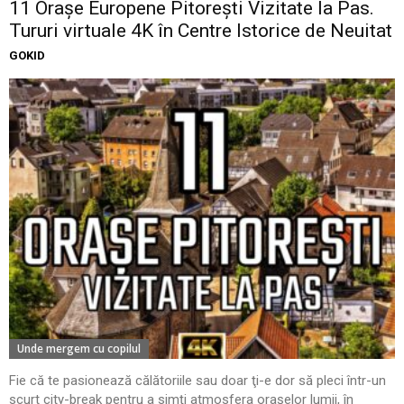
11 Oraşe Europene Pitoreşti Vizitate la Pas.
Tururi virtuale 4K în Centre Istorice de Neuitat
GOKID
Unde mergem cu copilul
Fie că te pasionează călătoriile sau doar ţi-e dor să pleci într-un
scurt city-break pentru a simţi atmosfera oraşelor lumii, în