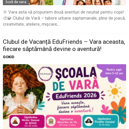
Scoli de vara
🌞 Vara asta vă propunem două aventuri de neuitat pentru copii!
🎨🧩 Clubul de Vară – tabere urbane saptamanale, pline de joacă,
creativitate, ateliere, mișcare,...
Clubul de Vacanță EduFriends – Vara aceasta,
fiecare săptămână devine o aventură!
GOKID