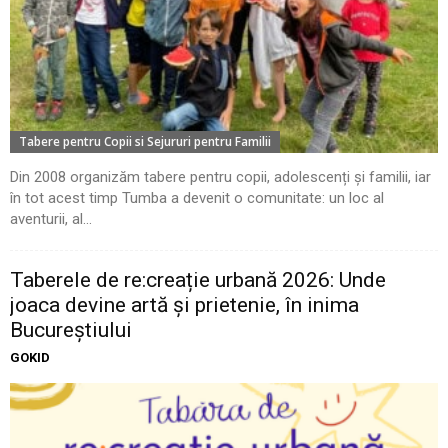
Tabere pentru Copii si Sejururi pentru Familii
Din 2008 organizăm tabere pentru copii, adolescenți și familii, iar
în tot acest timp Tumba a devenit o comunitate: un loc al
aventurii, al...
Taberele de re:creație urbană 2026: Unde
joaca devine artă și prietenie, în inima
Bucureștiului
GOKID