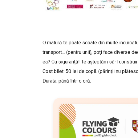
O matură te poate scoate din multe încurcături
transport… (pentru unii), poţi face diverse
dec
ea? Cu siguranţă! Te aşteptăm să-l construi
Cost bilet: 50 lei de copil. (părinţii nu plăte
Durata: până într-o oră.