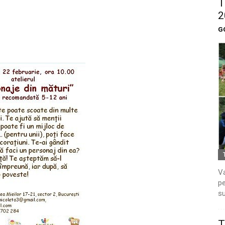
T
2
G
Va
pe
su
T