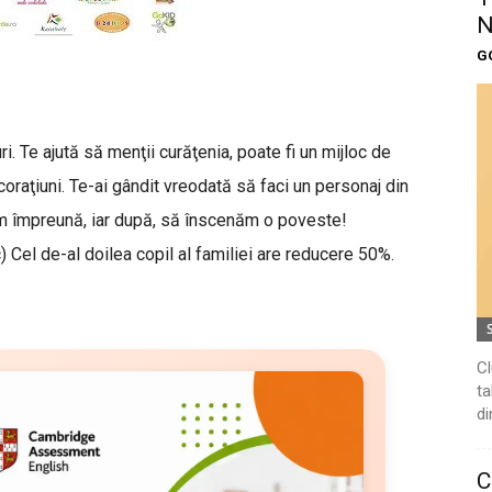
N
G
. Te ajută să menţii curăţenia, poate fi un mijloc de
oraţiuni. Te-ai gândit vreodată să faci un personaj din
m împreună, iar după, să înscenăm o poveste!
sc) Cel de-al doilea copil al familiei are reducere 50%.
Cl
ta
di
C