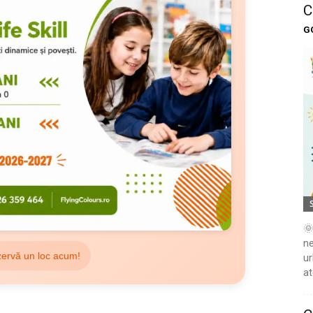
C
G
🌞
ne
ervă un loc acum!
ur
at