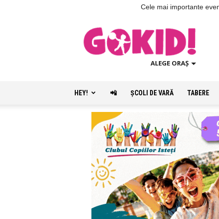
Cele mai importante evenim
ALEGE ORAȘ
HEY!
📲
ŞCOLI DE VARĂ
TABERE