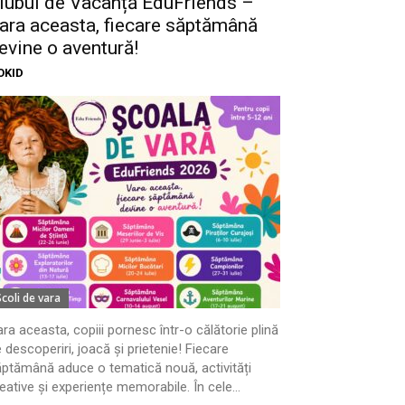
lubul de Vacanță EduFriends –
ara aceasta, fiecare săptămână
evine o aventură!
OKID
Scoli de vara
ra aceasta, copiii pornesc într-o călătorie plină
 descoperiri, joacă și prietenie! Fiecare
ptămână aduce o tematică nouă, activități
eative și experiențe memorabile. În cele...