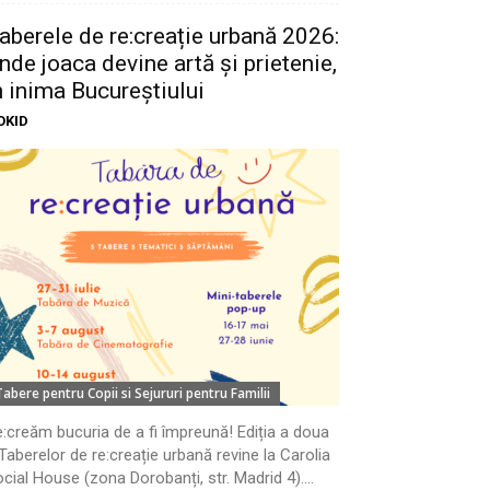
aberele de re:creație urbană 2026:
nde joaca devine artă și prietenie,
n inima Bucureștiului
OKID
Tabere pentru Copii si Sejururi pentru Familii
:creăm bucuria de a fi împreună! Ediția a doua
Taberelor de re:creație urbană revine la Carolia
cial House (zona Dorobanți, str. Madrid 4)....