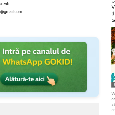
C
reşti.
V
e@gmail.com
d
G
Va
de
să
cr