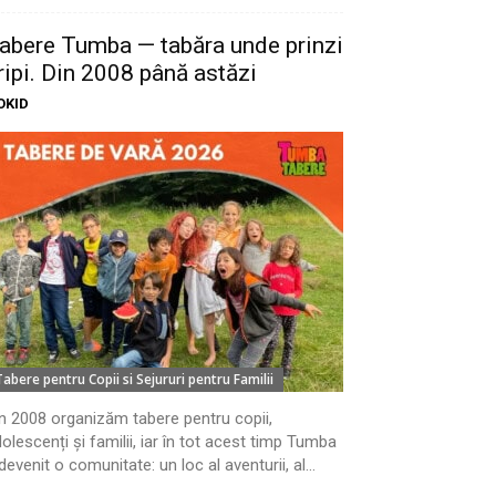
abere Tumba — tabăra unde prinzi
ripi. Din 2008 până astăzi
OKID
Tabere pentru Copii si Sejururi pentru Familii
n 2008 organizăm tabere pentru copii,
olescenți și familii, iar în tot acest timp Tumba
devenit o comunitate: un loc al aventurii, al...