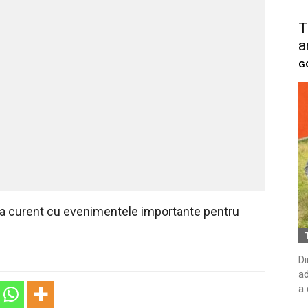
T
a
G
 la curent cu evenimentele importante pentru
Di
ad
a 