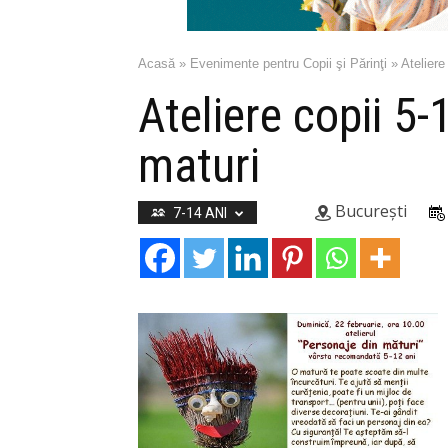
Acasă
»
Evenimente pentru Copii şi Părinţi
»
Ateliere
Ateliere copii 5-
maturi
București
7-14 ANI