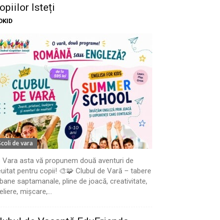
opiilor Isteți
OKID
Scoli de vara
 Vara asta vă propunem două aventuri de
uitat pentru copii! 🎨🧩 Clubul de Vară – tabere
bane saptamanale, pline de joacă, creativitate,
eliere, mișcare,...