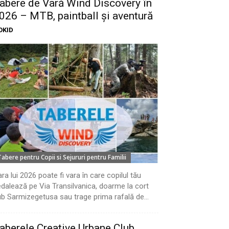
abere de Vară Wind Discovery în
026 – MTB, paintball și aventură
OKID
Tabere pentru Copii si Sejururi pentru Familii
ra lui 2026 poate fi vara în care copilul tău
dalează pe Via Transilvanica, doarme la cort
b Sarmizegetusa sau trage prima rafală de...
aberele Creative Urbane Club