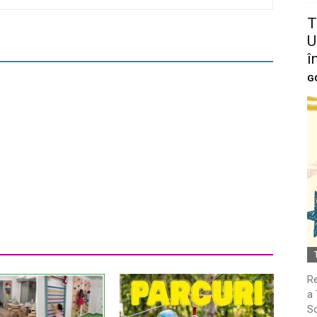
T
U
î
G
Re
a 
So