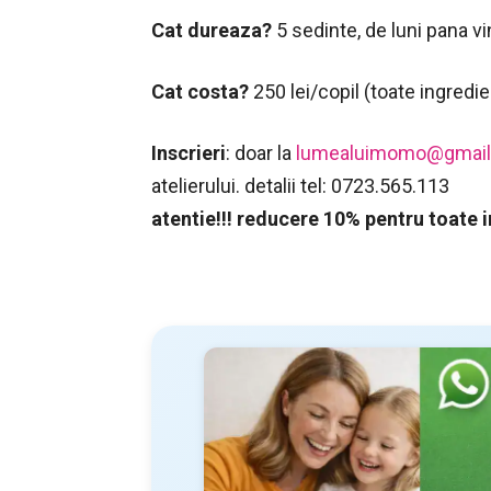
Cat dureaza?
5 sedinte, de luni pana vi
Cat costa?
250 lei/copil (toate ingredie
Inscrieri
: doar la
lumealuimomo@gmai
atelierului. detalii tel: 0723.565.113
atentie!!! reducere 10% pentru toate in