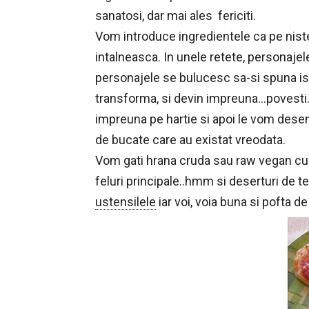
sanatosi, dar mai ales fericiti.
Vom introduce ingredientele ca pe nist
intalneasca. In unele retete, personajele
personajele se bulucesc sa-si spuna isto
transforma, si devin impreuna…povesti.
impreuna pe hartie si apoi le vom desen
de bucate care au existat vreodata.
Vom gati hrana cruda sau raw vegan cum p
feluri principale..hmm si deserturi de t
ustensilele
iar voi, voia buna si pofta d