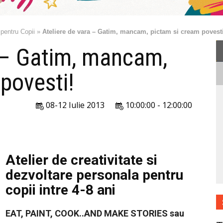
 pentru Copii
»
Ateliere de vara – Gatim, mancam, pictam si cream povesti
a – Gatim, mancam,
povesti!
08-12 Iulie 2013
10:00:00 - 12:00:00
Atelier de creativitate si
dezvoltare personala pentru
copii intre 4-8 ani
EAT, PAINT, COOK..AND MAKE STORIES sau