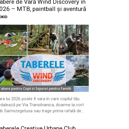
abere de Vară Wind Discovery în
026 – MTB, paintball și aventură
OKID
Tabere pentru Copii si Sejururi pentru Familii
ra lui 2026 poate fi vara în care copilul tău
dalează pe Via Transilvanica, doarme la cort
b Sarmizegetusa sau trage prima rafală de...
aberele Creative Urbane Club