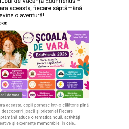
lubul de Vacanță EduFriends –
ara aceasta, fiecare săptămână
evine o aventură!
OKID
Scoli de vara
ra aceasta, copiii pornesc într-o călătorie plină
 descoperiri, joacă și prietenie! Fiecare
ptămână aduce o tematică nouă, activități
eative și experiențe memorabile. În cele...