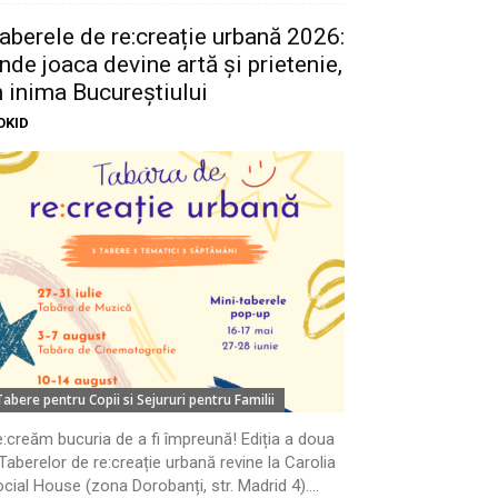
aberele de re:creație urbană 2026:
nde joaca devine artă și prietenie,
n inima Bucureștiului
OKID
Tabere pentru Copii si Sejururi pentru Familii
:creăm bucuria de a fi împreună! Ediția a doua
Taberelor de re:creație urbană revine la Carolia
cial House (zona Dorobanți, str. Madrid 4)....