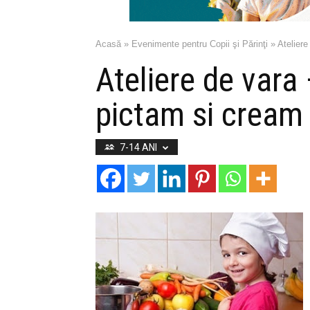
Acasă
»
Evenimente pentru Copii şi Părinţi
»
Ateliere
Ateliere de var
pictam si cream 
7-14 ANI