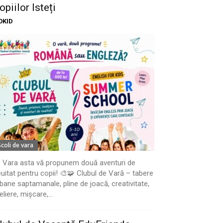
opiilor Isteți
OKID
Scoli de vara
 Vara asta vă propunem două aventuri de
uitat pentru copii! 🎨🧩 Clubul de Vară – tabere
bane saptamanale, pline de joacă, creativitate,
eliere, mișcare,...