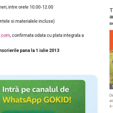
neri, intre orele 10.00-12.00
T
a
ntele si materialele incluse)
G
l.com
, confirmata odata cu plata integrala a
scrierile pana la 1 iulie 2013
Di
ad
a 