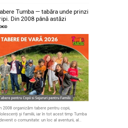
abere Tumba — tabăra unde prinzi
ripi. Din 2008 până astăzi
OKID
Tabere pentru Copii si Sejururi pentru Familii
n 2008 organizăm tabere pentru copii,
olescenți și familii, iar în tot acest timp Tumba
devenit o comunitate: un loc al aventurii, al...