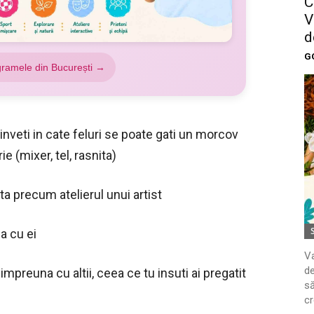
C
V
d
G
gramele din București →
nveti in cate feluri se poate gati un morcov
e (mixer, tel, rasnita)
nta precum atelierul unui artist
pa cu ei
Va
de
impreuna cu altii, ceea ce tu insuti ai pregatit
să
cr