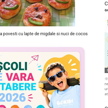
C
G
rea povesti cu lapte de migdale si nuci de cocos
🌞
ne
ur
at