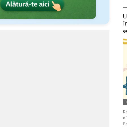
T
U
î
G
Re
a 
So