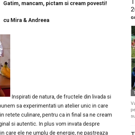
T
Gatim, mancam, pictam si cream povesti!
2
G
cu Mira & Andreea
Inspirati de natura, de fructele din livada si
Va
punem sa experimentati un atelier unic in care
pe
in retete culinare, pentru ca in final sa ne cream
su
ginal si autentic. In plus vom invata despre
l in care ele ne umplu de energie, ne pastreaza
T