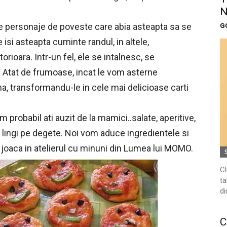
N
e personaje de poveste care abia asteapta sa se
G
 isi asteapta cuminte randul, in altele,
rioara. Intr-un fel, ele se intalnesc, se
 Atat de frumoase, incat le vom asterne
a, transformandu-le in cele mai delicioase carti
robabil ati auzit de la mamici..salate, aperitive,
e lingi pe degete. Noi vom aduce ingredientele si
e joaca in atelierul cu minuni din Lumea lui MOMO.
Cl
ta
di
C