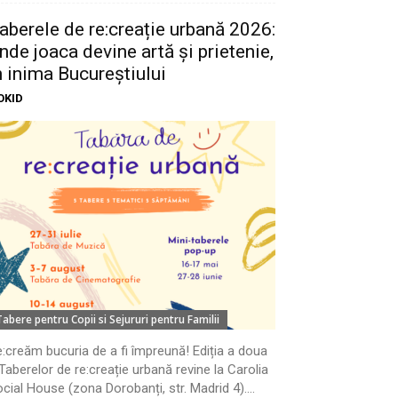
aberele de re:creație urbană 2026:
nde joaca devine artă și prietenie,
n inima Bucureștiului
OKID
Tabere pentru Copii si Sejururi pentru Familii
:creăm bucuria de a fi împreună! Ediția a doua
Taberelor de re:creație urbană revine la Carolia
cial House (zona Dorobanți, str. Madrid 4)....