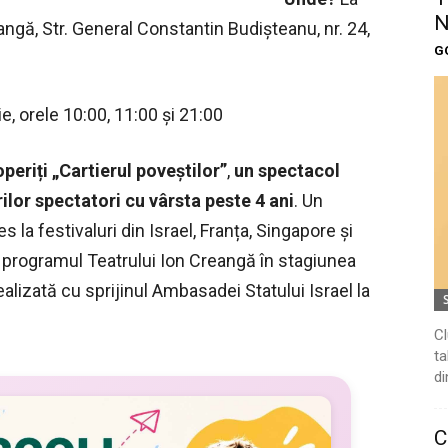
N
angă, Str. General Constantin Budișteanu, nr. 24,
G
lie, orele 10:00, 11:00 și 21:00
periți „Cartierul poveștilor”
,
un spectacol
ilor spectatori cu vârsta peste 4 ani
. Un
 la festivaluri din Israel, Franța, Singapore și
n programul Teatrului Ion Creangă în stagiunea
ealizată cu sprijinul Ambasadei Statului Israel la
Cl
ta
di
C