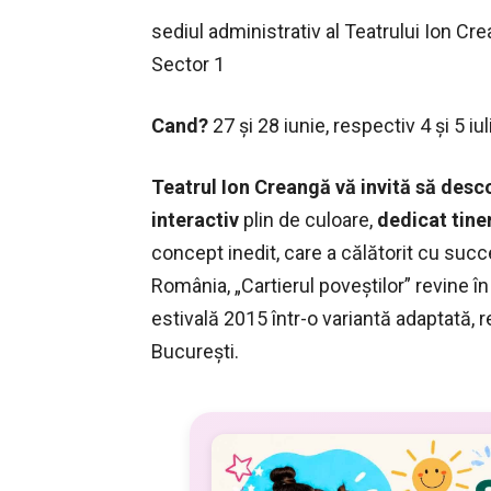
sediul administrativ al Teatrului Ion Cre
Sector 1
Cand?
27 și 28 iunie, respectiv 4 și 5 iu
Teatrul Ion Creangă vă invită să desco
interactiv
plin de culoare,
dedicat tiner
concept inedit, care a călătorit cu succes
România, „Cartierul poveștilor” revine î
estivală 2015 într-o variantă adaptată, r
București.