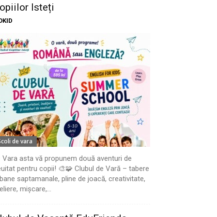
opiilor Isteți
OKID
Scoli de vara
 Vara asta vă propunem două aventuri de
uitat pentru copii! 🎨🧩 Clubul de Vară – tabere
bane saptamanale, pline de joacă, creativitate,
eliere, mișcare,...