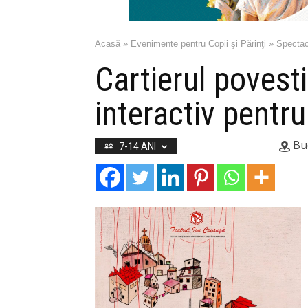
Acasă
»
Evenimente pentru Copii şi Părinţi
»
Spectac
Cartierul povesti
interactiv pentru
Buc
7-14 ANI