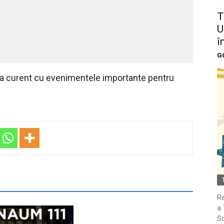
T
U
î
G
 la curent cu evenimentele importante pentru
Re
a 
So