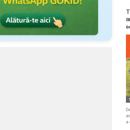
T
a
G
Di
ad
a 