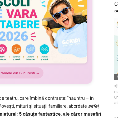
C
G
gramele din București →
🌞
ne
ur
 teatru, care îmbină contraste: înăuntru – în
at
 Povești, mituri și situații familiare, abordate
altfel,
niatural: 5 căsuțe fantastice, ale căror musafiri