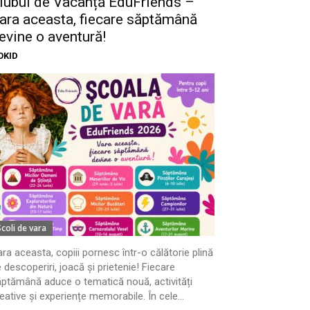
lubul de Vacanță EduFriends –
ara aceasta, fiecare săptămână
evine o aventură!
OKID
Scoli de vara
ra aceasta, copiii pornesc într-o călătorie plină
 descoperiri, joacă și prietenie! Fiecare
ptămână aduce o tematică nouă, activități
eative și experiențe memorabile. În cele...