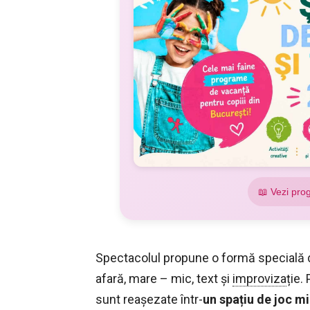
📖 Vezi pro
Spectacolul propune o formă specială de
afară, mare – mic, text și
improviza
ție.
sunt reaşezate într-
un spațiu de joc mi