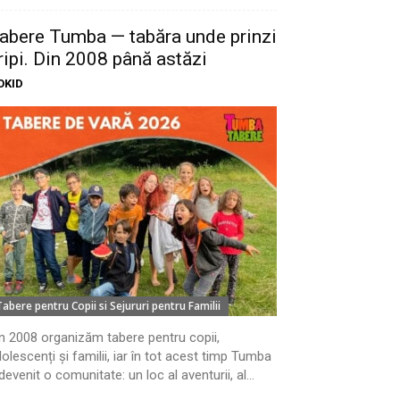
abere Tumba — tabăra unde prinzi
ripi. Din 2008 până astăzi
OKID
Tabere pentru Copii si Sejururi pentru Familii
n 2008 organizăm tabere pentru copii,
olescenți și familii, iar în tot acest timp Tumba
devenit o comunitate: un loc al aventurii, al...