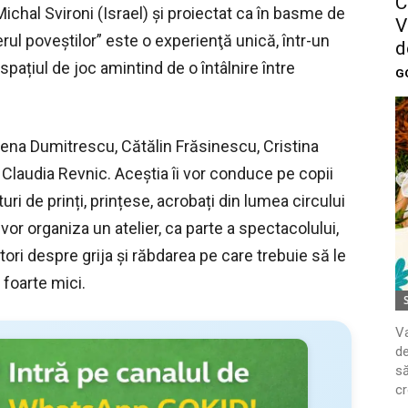
C
Michal Svironi (Israel) şi proiectat ca în basme de
V
ul poveştilor” este o experienţă unică, într-un
d
 spațiul de joc amintind de o întâlnire între
G
Elena Dumitrescu, Cătălin Frăsinescu, Cristina
 Claudia Revnic. Aceștia îi vor conduce pe copii
ături de prinți, prințese, acrobați din lumea circului
i vor organiza un atelier, ca parte a spectacolului,
atori despre grija și răbdarea pe care trebuie să le
 foarte mici.
Va
de
să
cr