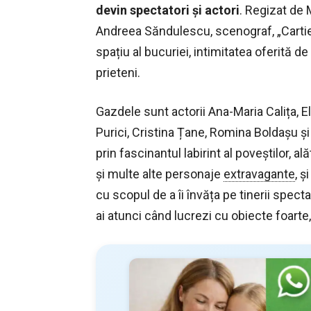
devin spectatori și actori
. Regizat de 
Andreea Săndulescu, scenograf, „Cartier
spațiu al bucuriei, intimitatea oferită de
prieteni.
Gazdele sunt actorii Ana-Maria Calița, 
Purici, Cristina Țane, Romina Boldașu și
prin fascinantul labirint al poveștilor, al
și multe alte personaje
extravagante
, ș
cu scopul de a îi învăța pe tinerii spect
ai atunci când lucrezi cu obiecte foarte,