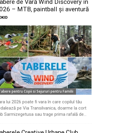
abere de Vară Wind Discovery în
026 – MTB, paintball și aventură
OKID
Tabere pentru Copii si Sejururi pentru Familii
ra lui 2026 poate fi vara în care copilul tău
dalează pe Via Transilvanica, doarme la cort
b Sarmizegetusa sau trage prima rafală de...
aberele Creative Urbane Club