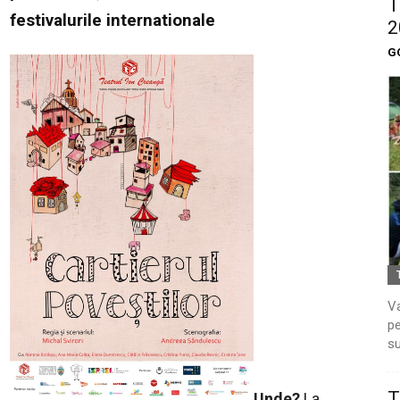
T
festivalurile internationale
2
G
Va
pe
su
T
Unde?
La