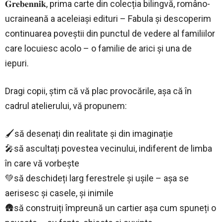
𝐆𝐫𝐞𝐛𝐞𝐧𝐧𝐢𝐤, prima carte din colecția bilingvă, româno-
ucraineană a aceleiași edituri – Fabula și descoperim
continuarea poveștii din punctul de vedere al familiilor
care locuiesc acolo – o familie de arici și una de
iepuri.
Dragi copii, știm că vă plac provocările, așa că în
cadrul atelierului, vă propunem:
🖌să desenați din realitate și din imaginație
🎤să ascultați povestea vecinului, indiferent de limba
în care vă vorbește
💚să deschideți larg ferestrele și ușile – așa se
aerisesc și casele, și inimile
🛖să construiți împreună un cartier așa cum spuneți o