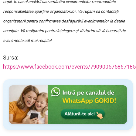
copii. În cazul anulării sau amânării evenimentelor recomandate
responsabilitatea aparține organizatorilor. Vă rugăm să contactați
organizatorii pentru confirmarea desfășurării evenimentelor la datele
anunțate. Vă mulțumim pentru înțelegere și vă dorim să vă bucurați de
evenimente cât mai reușite!
Sursa:
https://www.facebook.com/events/790900575867185