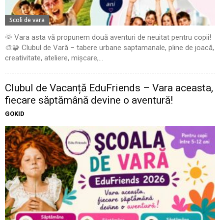
Scoli de vara
🌞 Vara asta vă propunem două aventuri de neuitat pentru copii!
🎨🧩 Clubul de Vară – tabere urbane saptamanale, pline de joacă,
creativitate, ateliere, mișcare,...
Clubul de Vacanță EduFriends – Vara aceasta,
fiecare săptămână devine o aventură!
GOKID