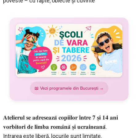
poveste – cu fapte, obiecte și cuvinte
📖 Vezi programele din București →
𝐀𝐭𝐞𝐥𝐢𝐞𝐫𝐮𝐥 𝐬𝐞 𝐚𝐝𝐫𝐞𝐬𝐞𝐚𝐳𝐚̆ 𝐜𝐨𝐩𝐢𝐢𝐥𝐨𝐫 𝐢̂𝐧𝐭𝐫𝐞 𝟕 𝐬̦𝐢 𝟏𝟒 𝐚𝐧𝐢
𝐯𝐨𝐫𝐛𝐢𝐭𝐨𝐫𝐢 𝐝𝐞 𝐥𝐢𝐦𝐛𝐚 𝐫𝐨𝐦𝐚̂𝐧𝐚̆ 𝐬̦𝐢 𝐮𝐜𝐫𝐚𝐢𝐧𝐞𝐚𝐧𝐚̆.
Intrarea este liberă, locurile sunt limitate.