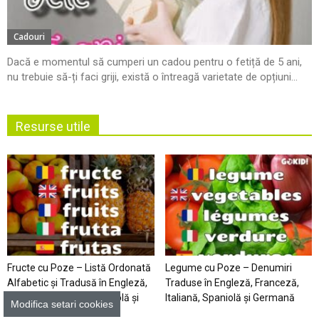
Cadouri
Dacă e momentul să cumperi un cadou pentru o fetiță de 5 ani,
nu trebuie să-ți faci griji, există o întreagă varietate de opțiuni...
Resurse utile
Fructe cu Poze – Listă Ordonată
Legume cu Poze – Denumiri
Alfabetic şi Tradusă în Engleză,
Traduse în Engleză, Franceză,
Franceză, Italiană, Spaniolă şi
Italiană, Spaniolă şi Germană
Modifica setari cookies
Germană