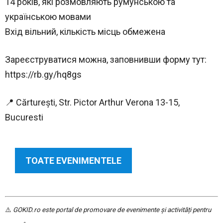
14 років, які розмовляють румунською та
українською мовами
Вхід вільний, кількість місць обмежена
Зареєструватися можна, заповнивши форму тут:
https://rb.gy/hq8gs
📍 Cărturești, Str. Pictor Arthur Verona 13-15,
Bucuresti
TOATE EVENIMENTELE
⚠️
GOKID.ro este portal de promovare de evenimente și activități pentru