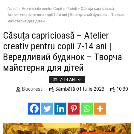
Acasă
»
Evenimente pentru Copii şi Părinţi
»
Căsuța capricioasă –
Atelier creativ pentru copii 7-14 ani | Вередливий будинок – Творча
майстерня для дітей
Căsuța capricioasă – Atelier
creativ pentru copii 7-14 ani |
Вередливий будинок – Творча
майстерня для дітей
7-14 ANI
București
Sâmbătă 01 Iulie 2023
10:30