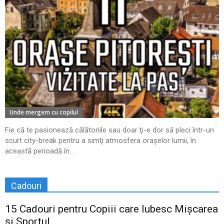
Unde mergem cu copilul
Fie că te pasionează călătoriile sau doar ţi-e dor să pleci într-un
scurt city-break pentru a simţi atmosfera oraşelor lumii, în
această perioadă în...
Cadouri
15 Cadouri pentru Copiii care Iubesc Mișcarea
și Sportul