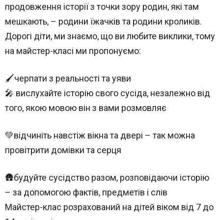
продовження історії з точки зору родин, які там
мешкають, – родини їжачків та родини кроликів.
Дорогі діти, ми знаємо, що ви любите виклики, тому
на майстер-класі ми пропонуємо:
🖌черпати з реальності та уяви
🎤 вислухайте історію свого сусіда, незалежно від
того, якою мовою він з вами розмовляє
💚відчиніть навстіж вікна та двері – так можна
провітрити домівки та серця
🛖будуйте сусідство разом, розповідаючи історію
– за допомогою фактів, предметів і слів
Майстер-клас розрахований на дітей віком від 7 до