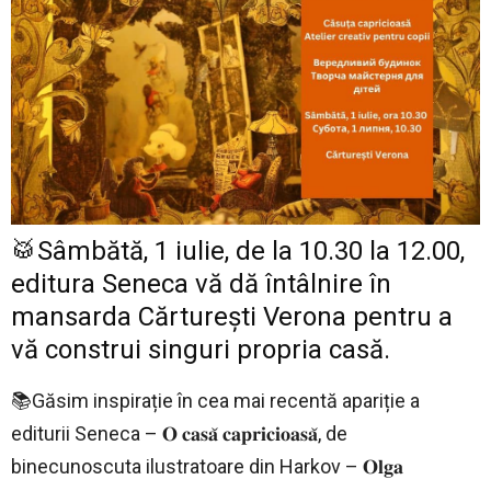
🥁Sâmbătă, 1 iulie, de la 10.30 la 12.00,
editura Seneca vă dă întâlnire în
mansarda Cărturești Verona pentru a
vă construi singuri propria casă.
📚Găsim inspirație în cea mai recentă apariție a
editurii Seneca – 𝐎 𝐜𝐚𝐬𝐚̆ 𝐜𝐚𝐩𝐫𝐢𝐜𝐢𝐨𝐚𝐬𝐚̆, de
binecunoscuta ilustratoare din Harkov – 𝐎𝐥𝐠𝐚