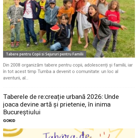
Tabere pentru Copii si Sejururi pentru Familii
Din 2008 organizăm tabere pentru copii, adolescenți și familii, iar
în tot acest timp Tumba a devenit o comunitate: un loc al
aventurii, al...
Taberele de re:creație urbană 2026: Unde
joaca devine artă și prietenie, în inima
Bucureștiului
GOKID