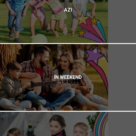
AZI
ÎN WEEKEND