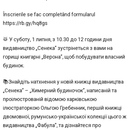
Înscrierile se fac completând formularul
https://rb.gy/hq8gs
🥁 У суботу, 1 липня, з 10.30 до 12 години дня
видавництво „Сенека” зустрінеться з вами на
горищі книгарні „Верона”, щоб побудувати власний
будинок.
📚Знайдіть натхнення у новій книжці видавництва
„Сенека” – „Химерний будиночок”, написаній та
проілюстрованій відомою харківською
ілюстраторкою Ольгою Гребенник, першій книжці
двомовної, румунсько-української колекції цього ж
видавництва „Фабула”, та дізнайтеся про