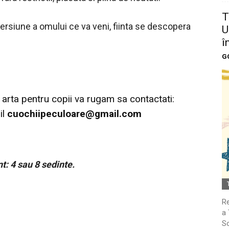
T
 versiune a omului ce va veni, fiinta se descopera
U
î
G
 arta pentru copii va rugam sa contactati:
il
cuochiipeculoare@gmail.com
t: 4 sau 8 sedinte.
Re
a 
So