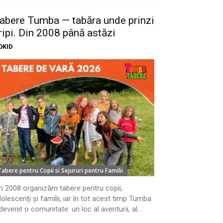
abere Tumba — tabăra unde prinzi
ripi. Din 2008 până astăzi
OKID
Tabere pentru Copii si Sejururi pentru Familii
n 2008 organizăm tabere pentru copii,
olescenți și familii, iar în tot acest timp Tumba
devenit o comunitate: un loc al aventurii, al...