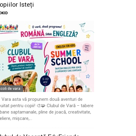
opiilor Isteți
OKID
Scoli de vara
 Vara asta vă propunem două aventuri de
uitat pentru copii! 🎨🧩 Clubul de Vară – tabere
bane saptamanale, pline de joacă, creativitate,
eliere, mișcare,...