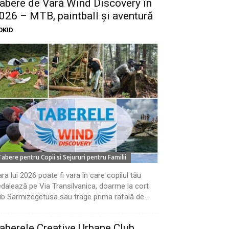
abere de Vară Wind Discovery în
026 – MTB, paintball și aventură
OKID
Tabere pentru Copii si Sejururi pentru Familii
ra lui 2026 poate fi vara în care copilul tău
dalează pe Via Transilvanica, doarme la cort
b Sarmizegetusa sau trage prima rafală de...
aberele Creative Urbane Club