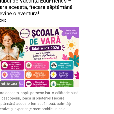
lubul de Vacanță EduFriends –
ara aceasta, fiecare săptămână
evine o aventură!
OKID
Scoli de vara
ra aceasta, copiii pornesc într-o călătorie plină
 descoperiri, joacă și prietenie! Fiecare
ptămână aduce o tematică nouă, activități
eative și experiențe memorabile. În cele...