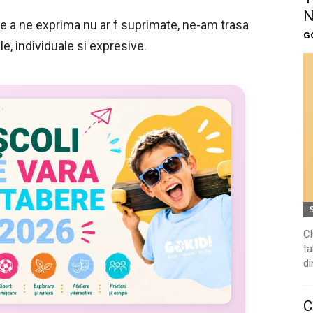
N
de a ne exprima nu ar f suprimate, ne-am trasa
G
le, individuale si expresive.
Cl
ta
di
C