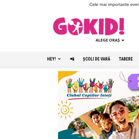
Cele mai importante evenim
ALEGE ORAȘ
HEY!
📲
ŞCOLI DE VARĂ
TABERE