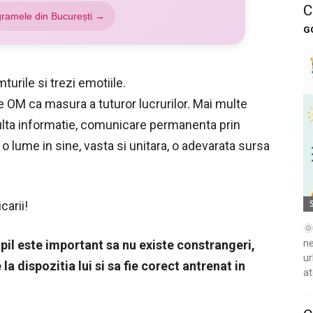
C
gramele din București →
G
turile si trezi emotiile.
 OM ca masura a tuturor lucrurilor. Mai multe
multa informatie, comunicare permanenta prin
 o lume in sine, vasta si unitara, o adevarata sursa
carii!
🌞
ne
opil este important sa nu existe constrangeri,
ur
la dispozitia lui si sa fie corect antrenat in
at