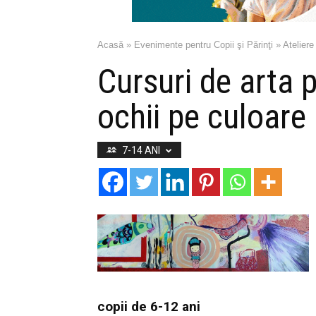
Acasă
»
Evenimente pentru Copii şi Părinţi
»
Ateliere
Cursuri de arta 
ochii pe culoare
7-14 ANI
copii de 6-12 ani