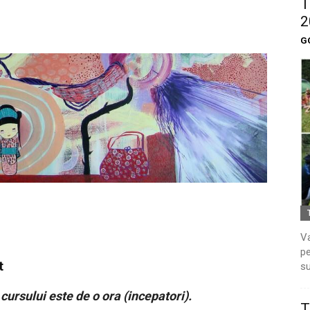
T
2
G
Va
pe
t
su
 cursului este de o ora (incepatori).
T