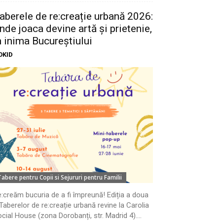
aberele de re:creație urbană 2026:
nde joaca devine artă și prietenie,
n inima Bucureștiului
OKID
Tabere pentru Copii si Sejururi pentru Familii
:creăm bucuria de a fi împreună! Ediția a doua
Taberelor de re:creație urbană revine la Carolia
cial House (zona Dorobanți, str. Madrid 4)....