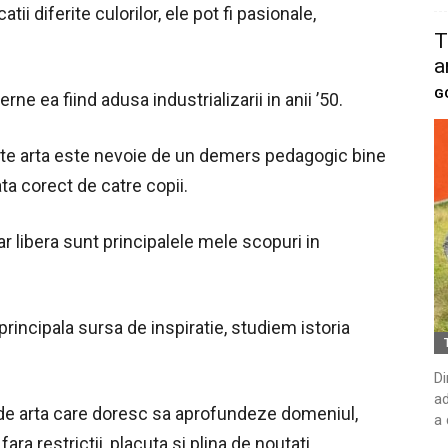
ii diferite culorilor, ele pot fi pasionale,
T
a
G
ne ea fiind adusa industrializarii in anii ’50.
este arta este nevoie de un demers pedagogic bine
ata corect de catre copii.
r libera sunt principalele mele scopuri in
rincipala sursa de inspiratie, studiem istoria
Di
ad
 de arta care doresc sa aprofundeze domeniul,
a 
ara restrictii, placuta si plina de noutati.