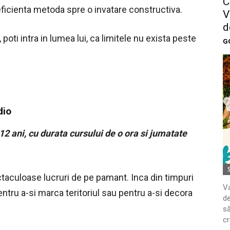
C
ficienta metoda spre o invatare constructiva.
V
d
 poti intra in lumea lui, ca limitele nu exista peste
G
dio
12 ani, cu durata cursului de o ora si jumatate
taculoase lucruri de pe pamant. Inca din timpuri
Va
ntru a-si marca teritoriul sau pentru a-si decora
de
să
cr