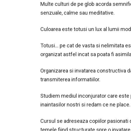
Multe culturi de pe glob acorda semnificat
senzuale, calme sau meditative.
Culoarea este totusi un lux al lumii moder
Totusi… pe cat de vasta si nelimitata 
organizat astfel incat sa poata fi asimil
Organizarea si invatarea constructiva da
transmiterea informatiilor.
Studiem mediul inconjurator care este p
inaintasilor nostri si redam ce ne place.
Cursul se adreseaza copiilor pasionati
temele fiind structurate spre o invatare f