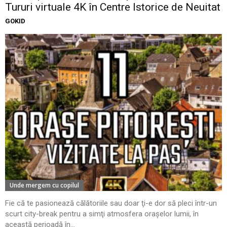
Tururi virtuale 4K în Centre Istorice de Neuitat
GOKID
Unde mergem cu copilul
Fie că te pasionează călătoriile sau doar ţi-e dor să pleci într-un
scurt city-break pentru a simţi atmosfera oraşelor lumii, în
această perioadă în...