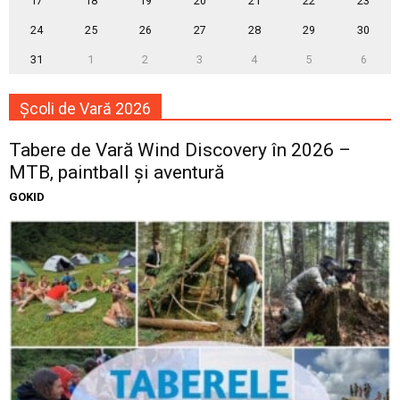
17
18
19
20
21
22
23
24
25
26
27
28
29
30
31
1
2
3
4
5
6
Școli de Vară 2026
Tabere de Vară Wind Discovery în 2026 –
MTB, paintball și aventură
GOKID