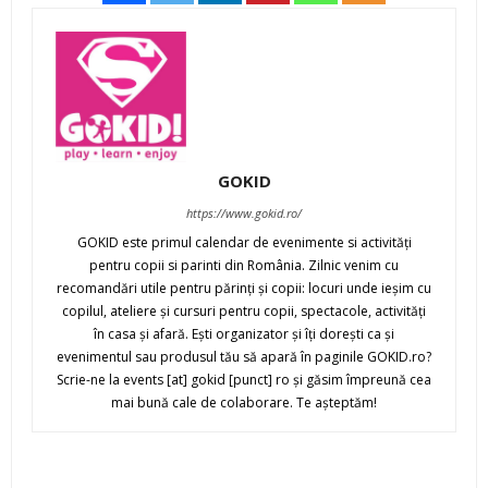
GOKID
https://www.gokid.ro/
GOKID este primul calendar de evenimente si activităţi
pentru copii si parinti din România. Zilnic venim cu
recomandări utile pentru părinţi şi copii: locuri unde ieşim cu
copilul, ateliere şi cursuri pentru copii, spectacole, activităţi
în casa şi afară. Eşti organizator şi îţi doreşti ca şi
evenimentul sau produsul tău să apară în paginile GOKID.ro?
Scrie-ne la events [at] gokid [punct] ro şi găsim împreună cea
mai bună cale de colaborare. Te aşteptăm!