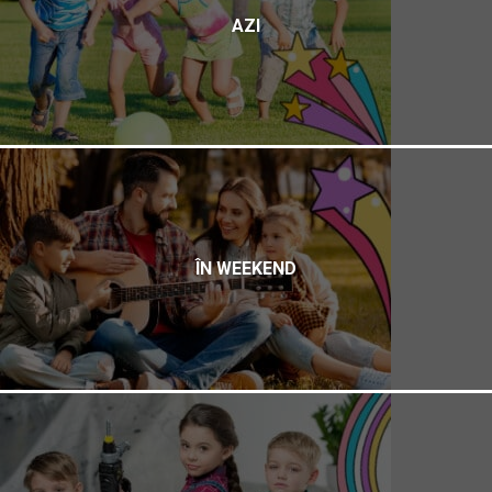
AZI
ÎN WEEKEND