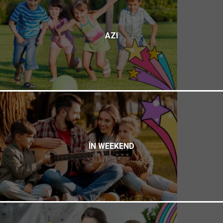
AZI
ÎN WEEKEND