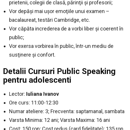
prietenii, colegii de clasă, părinţii şi profesorii;
Vor depăşi mai uşor emoţiile unui examen –
bacalaureat, testări Cambridge, etc.
Vor căpăta increderea de a vorbi liber şi coerent în
public;
Vor exersa vorbirea în public, într-un mediu de
susţinere şi confort.
Detalii Cursuri Public Speaking
pentru adolescenti
Lector:
Iuliana Ivanov
Ore curs: 11:00-12:30
Numar ateliere: 3; Frecventa: saptamanal, sambata
Varsta Minima: 12 ani; Varsta Maxima: 16 ani
Cost: 150 ron; Cost redus (card fidelitate): 135 ron