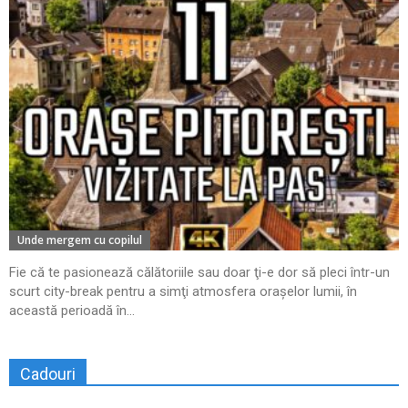
Unde mergem cu copilul
Fie că te pasionează călătoriile sau doar ţi-e dor să pleci într-un
scurt city-break pentru a simţi atmosfera oraşelor lumii, în
această perioadă în...
Cadouri