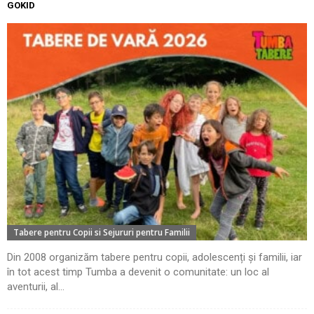
GOKID
Tabere pentru Copii si Sejururi pentru Familii
Din 2008 organizăm tabere pentru copii, adolescenți și familii, iar
în tot acest timp Tumba a devenit o comunitate: un loc al
aventurii, al...