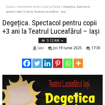
Acasă
»
Evenimente pentru Copii şi Părinţi
»
Degețica. Spectacol
pentru copii +3 ani la Teatrul Luceafărul – Iași
Degețica. Spectacol pentru copii
+3 ani la Teatrul Luceafărul – Iași
3-12 ANI
Iasi
Joi 19 Iunie 2025
17:30