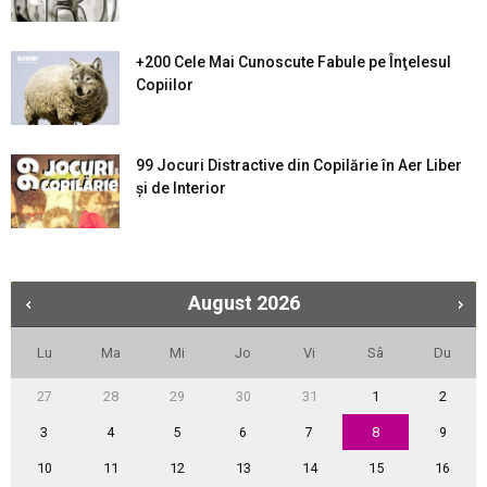
+200 Cele Mai Cunoscute Fabule pe Înţelesul
Copiilor
99 Jocuri Distractive din Copilărie în Aer Liber
şi de Interior
August
2026
Lu
Ma
Mi
Jo
Vi
Sâ
Du
27
28
29
30
31
1
2
3
4
5
6
7
8
9
10
11
12
13
14
15
16