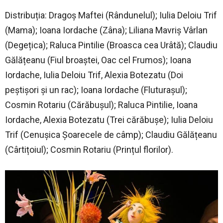
Distribuția: Dragoș Maftei (Rândunelul); Iulia Deloiu Trif
(Mama); Ioana Iordache (Zâna); Liliana Mavriș Vârlan
(Degețica); Raluca Pintilie (Broasca cea Urâtă); Claudiu
Gălățeanu (Fiul broaștei, Oac cel Frumos); Ioana
Iordache, Iulia Deloiu Trif, Alexia Botezatu (Doi
peștișori și un rac); Ioana Iordache (Fluturașul);
Cosmin Rotariu (Cărăbușul); Raluca Pintilie, Ioana
Iordache, Alexia Botezatu (Trei cărăbușe); Iulia Deloiu
Trif (Cenușica Șoarecele de câmp); Claudiu Gălățeanu
(Cârtițoiul); Cosmin Rotariu (Prințul florilor).