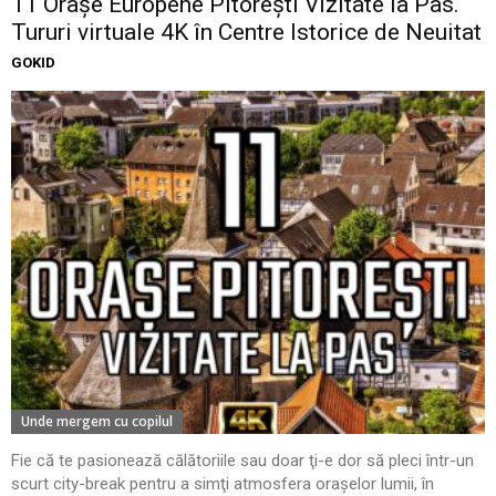
11 Oraşe Europene Pitoreşti Vizitate la Pas.
Tururi virtuale 4K în Centre Istorice de Neuitat
GOKID
Unde mergem cu copilul
Fie că te pasionează călătoriile sau doar ţi-e dor să pleci într-un
scurt city-break pentru a simţi atmosfera oraşelor lumii, în