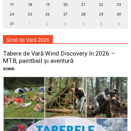
17
18
19
20
21
22
23
24
25
26
27
28
29
30
31
1
2
3
4
5
6
Școli de Vară 2026
Tabere de Vară Wind Discovery în 2026 –
MTB, paintball și aventură
GOKID