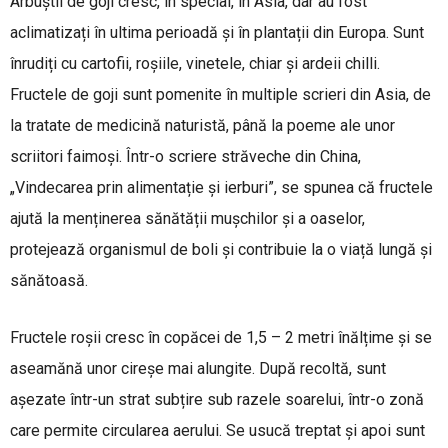
Arbuștii de goji cresc, în special, în Asia, dar au fost
aclimatizați în ultima perioadă și în plantații din Europa. Sunt
înrudiți cu cartofii, roșiile, vinetele, chiar și ardeii chilli.
Fructele de goji sunt pomenite în multiple scrieri din Asia, de
la tratate de medicină naturistă, până la poeme ale unor
scriitori faimoși. Într-o scriere străveche din China,
„Vindecarea prin alimentație și ierburi”, se spunea că fructele
ajută la menținerea sănătății mușchilor și a oaselor,
protejează organismul de boli și contribuie la o viață lungă și
sănătoasă.
Fructele roșii cresc în copăcei de 1,5 – 2 metri înălțime și se
aseamănă unor cireșe mai alungite. După recoltă, sunt
așezate într-un strat subțire sub razele soarelui, într-o zonă
care permite circularea aerului. Se usucă treptat și apoi sunt