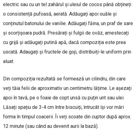
electric sau cu un tel zahărul și uleiul de cocos până obțineți
o consistență pufoasă, aerată. Adăugați apoi ouăle și
conținutul batonului de vanilie. Adăugați făina, un praf de sare
și scorțișoara pudră. Presărați și fulgii de ovăz, amestecați
cu grijă și adăugați putină apă, dacă compoziția este prea
uscată. Adaugați și fructele de goji, distribuiți-le uniform prin
aluat.
Din compoziția rezultată se formează un cilindru, din care
veți tăia felii de aproximativ un centimetru lățime. Le așezați
apoi în tavă, pe o foaie de copt unsă cu puțin unt sau ulei.
Lăsați spațiu de 3-4 cm între biscuiți, întrucât își vor mări
forma în timpul coacerii. Îi veți scoate din cuptor după aprox.
12 minute (sau când au devenit aurii la bază).