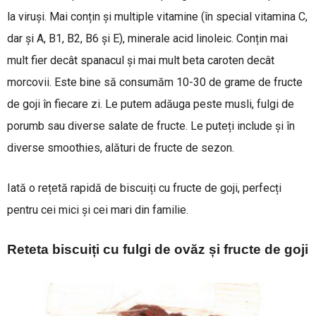
la viruși. Mai conțin și multiple vitamine (în special vitamina C,
dar și A, B1, B2, B6 și E), minerale acid linoleic. Conțin mai
mult fier decât spanacul și mai mult beta caroten decât
morcovii. Este bine să consumăm 10-30 de grame de fructe
de goji în fiecare zi. Le putem adăuga peste musli, fulgi de
porumb sau diverse salate de fructe. Le puteți include și în
diverse smoothies, alături de fructe de sezon.
Iată o rețetă rapidă de biscuiți cu fructe de goji, perfecți
pentru cei mici și cei mari din familie.
Reteta biscuiți cu fulgi de ov
ăz și fructe de goji