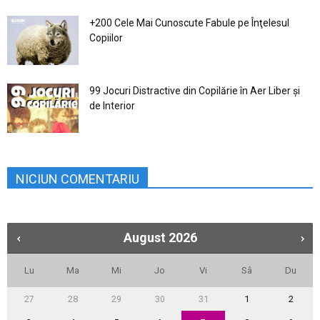
+200 Cele Mai Cunoscute Fabule pe Înţelesul
Copiilor
99 Jocuri Distractive din Copilărie în Aer Liber şi
de Interior
NICIUN COMENTARIU
August
2026
Lu
Ma
Mi
Jo
Vi
Sâ
Du
27
28
29
30
31
1
2