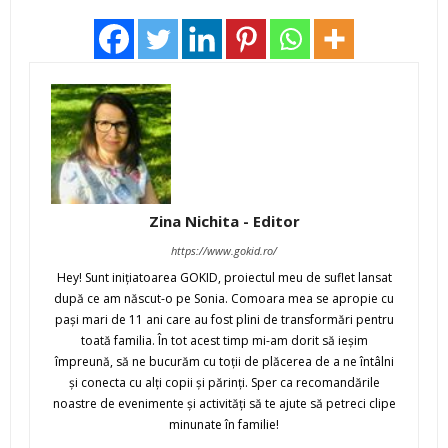
Zina Nichita - Editor
https://www.gokid.ro/
Hey! Sunt iniţiatoarea GOKID, proiectul meu de suflet lansat
după ce am născut-o pe Sonia. Comoara mea se apropie cu
paşi mari de 11 ani care au fost plini de transformări pentru
toată familia. În tot acest timp mi-am dorit să ieşim
împreună, să ne bucurăm cu toţii de plăcerea de a ne întâlni
şi conecta cu alţi copii şi părinţi. Sper ca recomandările
noastre de evenimente şi activităţi să te ajute să petreci clipe
minunate în familie!