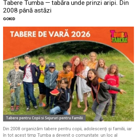
Tabere Tumba — tabăra unde prinzi aripi. Din
2008 până astăzi
GOKID
Tabere pentru Copii si Sejururi pentru Familii
Din 2008 organizăm tabere pentru copii, adolescenți și familii, iar
în tot acest timp Tumba a devenit o comunitate: un loc al