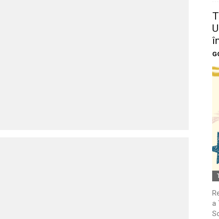
T
U
î
G
Re
a 
So