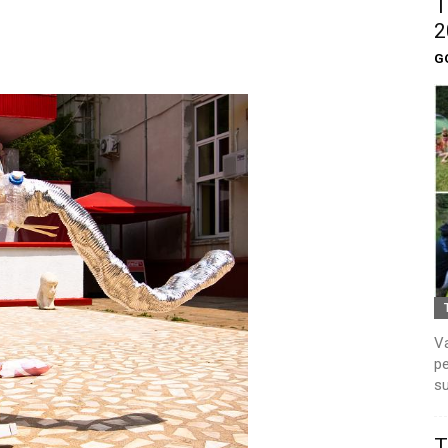
T
2
G
Va
pe
su
T