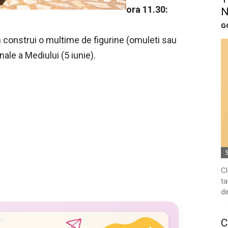
ora 11.30:
N
G
m construi o multime de figurine (omuleti sau
onale a Mediului (5 iunie).
Cl
ta
di
C