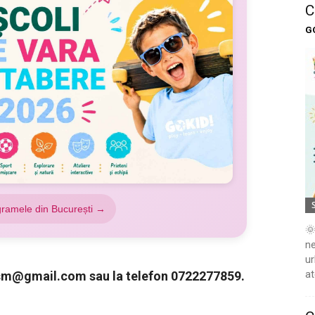
C
G
gramele din București →
🌞
ne
ur
at
asm@gmail.com
sau la telefon 0722277859.