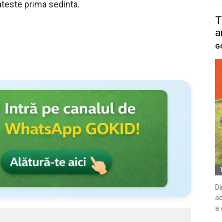
lateste prima sedinta.
T
a
G
Di
ad
a 