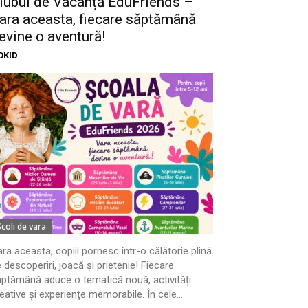
lubul de Vacanță EduFriends –
ara aceasta, fiecare săptămână
evine o aventură!
OKID
Scoli de vara
ra aceasta, copiii pornesc într-o călătorie plină
 descoperiri, joacă și prietenie! Fiecare
ptămână aduce o tematică nouă, activități
eative și experiențe memorabile. În cele...