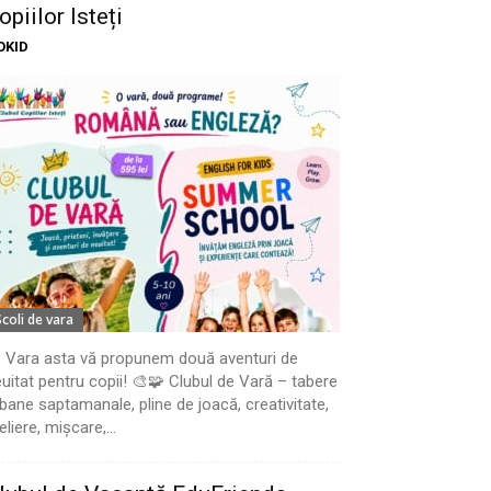
opiilor Isteți
OKID
Scoli de vara
 Vara asta vă propunem două aventuri de
uitat pentru copii! 🎨🧩 Clubul de Vară – tabere
bane saptamanale, pline de joacă, creativitate,
eliere, mișcare,...