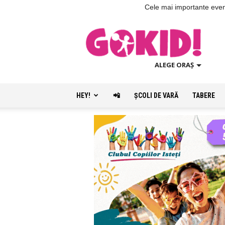
Cele mai importante evenim
ALEGE ORAȘ
HEY!
📲
ŞCOLI DE VARĂ
TABERE