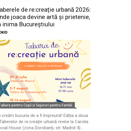
aberele de re:creație urbană 2026:
nde joaca devine artă și prietenie,
n inima Bucureștiului
OKID
Tabere pentru Copii si Sejururi pentru Familii
:creăm bucuria de a fi împreună! Ediția a doua
Taberelor de re:creație urbană revine la Carolia
cial House (zona Dorobanți, str. Madrid 4)....