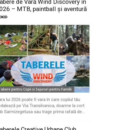
abere de Vară Wind Discovery în
026 – MTB, paintball și aventură
OKID
Tabere pentru Copii si Sejururi pentru Familii
ra lui 2026 poate fi vara în care copilul tău
dalează pe Via Transilvanica, doarme la cort
b Sarmizegetusa sau trage prima rafală de...
aberele Creative Urbane Club