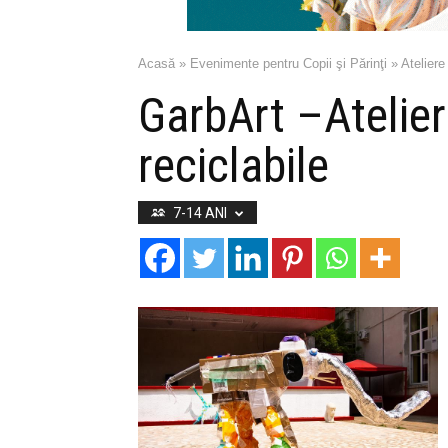
Acasă
»
Evenimente pentru Copii şi Părinţi
»
Ateliere
GarbArt –Atelier
reciclabile
7-14 ANI