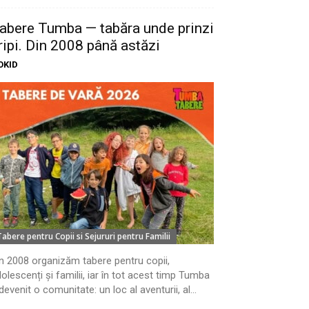
abere Tumba — tabăra unde prinzi
ripi. Din 2008 până astăzi
OKID
Tabere pentru Copii si Sejururi pentru Familii
n 2008 organizăm tabere pentru copii,
olescenți și familii, iar în tot acest timp Tumba
devenit o comunitate: un loc al aventurii, al...