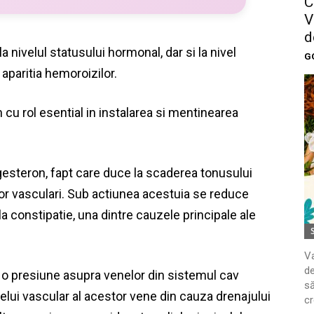
C
V
d
a nivelul statusului hormonal, dar si la nivel
G
aparitia hemoroizilor.
 cu rol esential in instalarea si mentinearea
l
gesteron, fapt care duce la scaderea tonusului
lor vasculari. Sub actiunea acestuia se reduce
 la constipatie, una dintre cauzele principale ale
Va
de
o presiune asupra venelor din sistemul cav
să
etelui vascular al acestor vene din cauza drenajului
cr