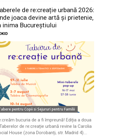
aberele de re:creație urbană 2026:
nde joaca devine artă și prietenie,
n inima Bucureștiului
OKID
Tabere pentru Copii si Sejururi pentru Familii
:creăm bucuria de a fi împreună! Ediția a doua
Taberelor de re:creație urbană revine la Carolia
cial House (zona Dorobanți, str. Madrid 4)....