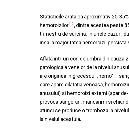
Statisticile arata ca aproximativ 25-35
1
,
2
hemoroizilor
, dintre acestea peste 8
trimestru de sarcina. In unele cazuri, 
insa la majoritatea hemoroizii persista 
Aflata intr-un con de umbra din cauza zo
patologica a venelor de la nivelul anusul
are
originea
in grecescul „hemo” – sange
care apare dilatatia venoasa, hemoroizii 
anusului) si hemoroizi externi (apar de-a
provoca sangerari, mancarimi si chiar du
atunci se produce o tromboza la nivelu
la nivelul acestuia.