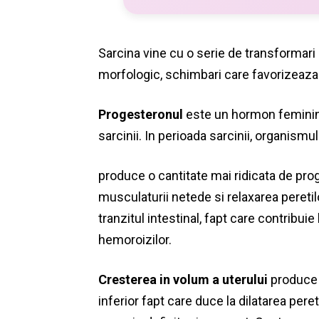
Sarcina vine cu o serie de transformari l
morfologic, schimbari care favorizeaza 
Progesteronul
este un hormon
feminin
sarcinii. In perioada sarcinii, organismu
produce o cantitate mai ridicata de pro
musculaturii netede si relaxarea pereti
tranzitul intestinal, fapt care contribuie
hemoroizilor.
Cresterea in volum a uterului
produce 
inferior fapt care duce la dilatarea per