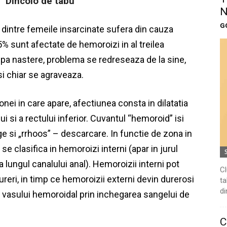
Dincolo de tabu
N
G
% dintre femeile insarcinate sufera din cauza
5% sunt afectate de hemoroizi in al treilea
dupa nastere, problema se redreseaza de la sine,
si chiar se agraveaza.
nei in care apare, afectiunea consta in dilatatia
ui si a rectului inferior. Cuvantul “hemoroid” isi
 si „rrhoos” – descarcare. In functie de zona in
se clasifica in hemoroizi interni (apar in jurul
 lungul canalului anal). Hemoroizii interni pot
Cl
reri, in timp ce hemoroizii externi devin durerosi
ta
di
l vasului hemoroidal prin inchegarea sangelui de
C