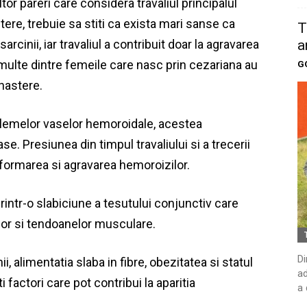
tor pareri care considera travaliul principalul
tere, trebuie sa stiti ca exista mari sanse ca
T
a
rcinii, iar travaliul a contribuit doar la agravarea
 multe dintre femeile care nasc prin cezariana au
G
nastere.
lemelor vaselor hemoroidale, acestea
. Presiunea din timpul travaliului si a trecerii
a formarea si agravarea hemoroizilor.
intr-o slabiciune a tesutului conjunctiv care
elor si tendoanelor musculare.
Di
ii, alimentatia slaba in fibre, obezitatea si statul
ad
 factori care pot contribui la aparitia
a 