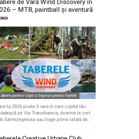
abere de Vară Wind Discovery în
026 – MTB, paintball și aventură
OKID
Tabere pentru Copii si Sejururi pentru Familii
ra lui 2026 poate fi vara în care copilul tău
dalează pe Via Transilvanica, doarme la cort
b Sarmizegetusa sau trage prima rafală de...
aberele Creative Urbane Club