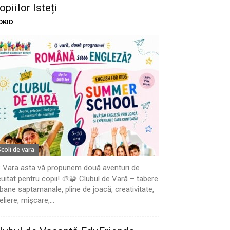
opiilor Isteți
OKID
Scoli de vara
 Vara asta vă propunem două aventuri de
uitat pentru copii! 🎨🧩 Clubul de Vară – tabere
bane saptamanale, pline de joacă, creativitate,
eliere, mișcare,...