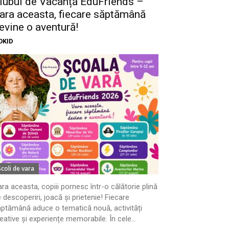
lubul de Vacanță EduFriends –
ara aceasta, fiecare săptămână
evine o aventură!
OKID
Scoli de vara
ra aceasta, copiii pornesc într-o călătorie plină
 descoperiri, joacă și prietenie! Fiecare
ptămână aduce o tematică nouă, activități
eative și experiențe memorabile. În cele...