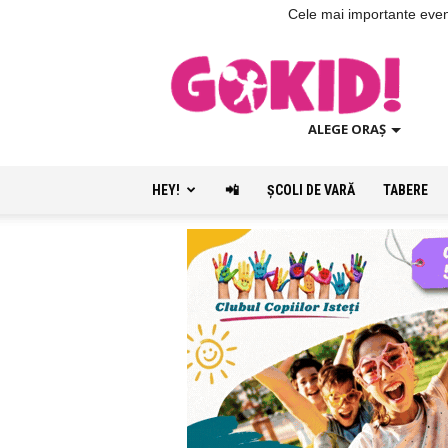
Cele mai importante evenim
ALEGE ORAȘ
HEY!
📲
ŞCOLI DE VARĂ
TABERE