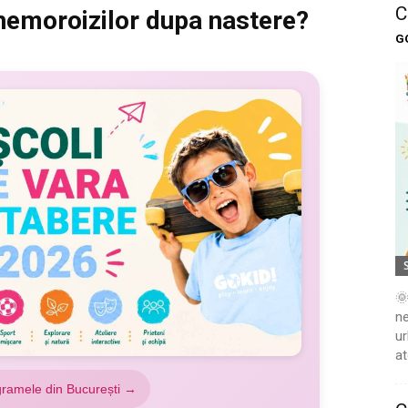
C
 hemoroizilor dupa nastere?
G
🌞
ne
ur
at
gramele din București →