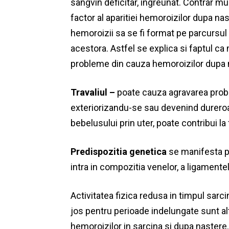
sangvin deficitar, ingreunat. Contrar mul
factor al aparitiei hemoroizilor dupa nas
hemoroizii sa se fi format pe parcursul sa
acestora. Astfel se explica si faptul ca
probleme din cauza hemoroizilor dupa 
Travaliul –
poate cauza agravarea prob
exteriorizandu-se sau devenind dureroase
bebelusului prin uter, poate contribui l
Predispozitia genetica
se manifesta pr
intra in compozitia venelor, a ligament
Activitatea fizica redusa in timpul sarcin
jos pentru perioade indelungate sunt alti
hemoroizilor in sarcina si dupa nastere.