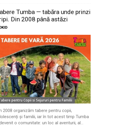
abere Tumba — tabăra unde prinzi
ripi. Din 2008 până astăzi
OKID
Tabere pentru Copii si Sejururi pentru Familii
n 2008 organizăm tabere pentru copii,
olescenți și familii, iar în tot acest timp Tumba
devenit o comunitate: un loc al aventurii, al...