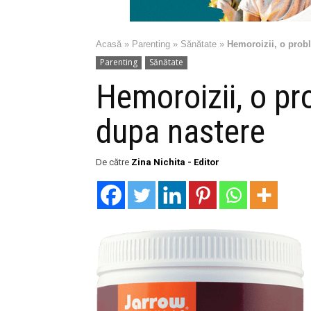
Acasă
»
Parenting
»
Sănătate
»
Hemoroizii, o prob
Parenting
Sănătate
Hemoroizii, o pr
dupa nastere
De către
Zina Nichita - Editor