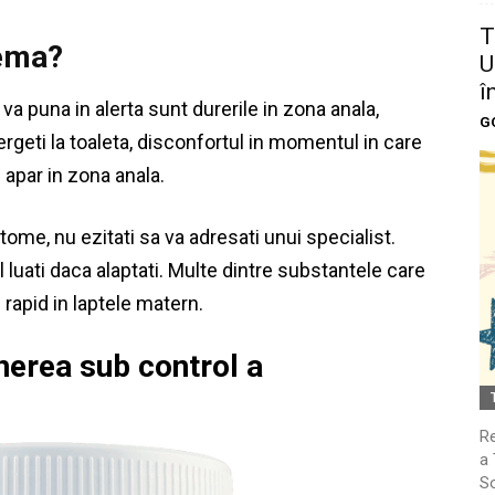
T
lema?
U
î
va puna in alerta sunt durerile in zona anala,
G
rgeti la toaleta, disconfortul in momentul in care
 apar in zona anala.
me, nu ezitati sa va adresati unui specialist.
l luati daca alaptati. Multe dintre substantele care
rapid in laptele matern.
inerea sub control a
Re
a 
So