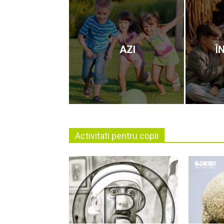
AZI
Î
Activitati pentru copii