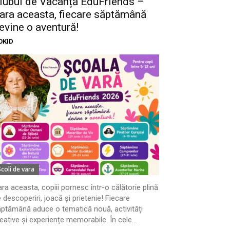
lubul de Vacanță EduFriends –
ara aceasta, fiecare săptămână
evine o aventură!
OKID
Scoli de vara
ra aceasta, copiii pornesc într-o călătorie plină
 descoperiri, joacă și prietenie! Fiecare
ptămână aduce o tematică nouă, activități
eative și experiențe memorabile. În cele...