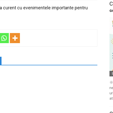
C
 la curent cu evenimentele importante pentru
G
🌞
ne
ur
at