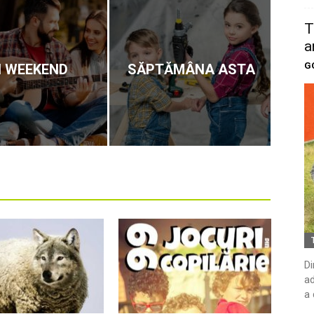
T
a
G
N WEEKEND
SĂPTĂMÂNA ASTA
Di
ad
a 