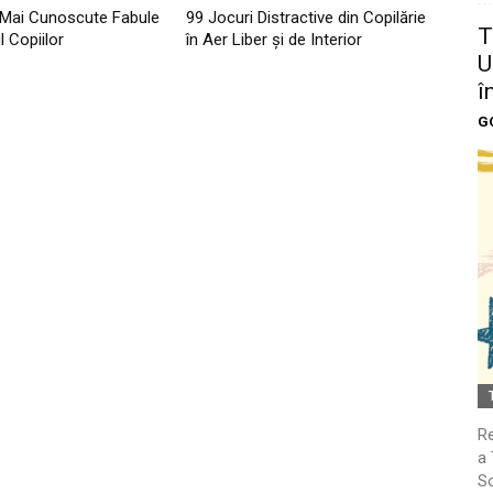
 Mai Cunoscute Fabule
99 Jocuri Distractive din Copilărie
T
l Copiilor
în Aer Liber şi de Interior
U
î
G
Re
a 
So