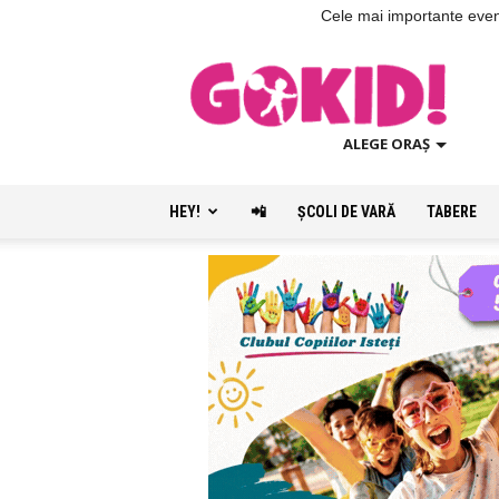
Cele mai importante evenim
ALEGE ORAȘ
HEY!
📲
ŞCOLI DE VARĂ
TABERE