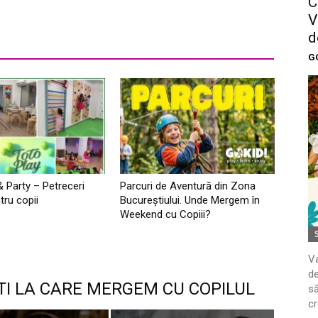
C
V
d
G
& Party – Petreceri
Parcuri de Aventură din Zona
tru copii
Bucureştiului. Unde Mergem în
Weekend cu Copiii?
Va
de
TI LA CARE MERGEM CU COPILUL
să
cr