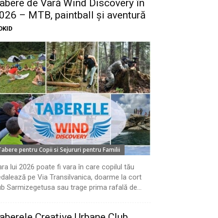
abere de Vară Wind Discovery în
026 – MTB, paintball și aventură
OKID
Tabere pentru Copii si Sejururi pentru Familii
ra lui 2026 poate fi vara în care copilul tău
dalează pe Via Transilvanica, doarme la cort
b Sarmizegetusa sau trage prima rafală de...
aberele Creative Urbane Club