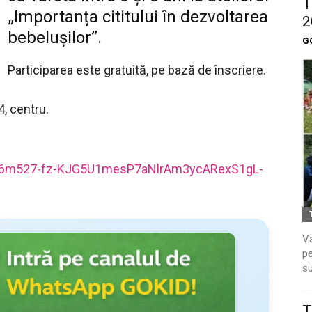
T
„Importanța cititului în dezvoltarea
2
bebelușilor”.
G
Participarea este gratuită, pe bază de înscriere.
4, centru.
6m527-fz-KJG5U1mesP7aNlr
Am3ycARexS1gL-
Va
pe
su
T