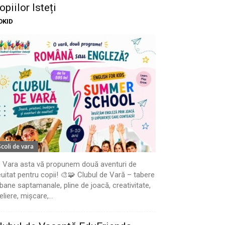
opiilor Isteți
OKID
Scoli de vara
 Vara asta vă propunem două aventuri de
uitat pentru copii! 🎨🧩 Clubul de Vară – tabere
bane saptamanale, pline de joacă, creativitate,
eliere, mișcare,...