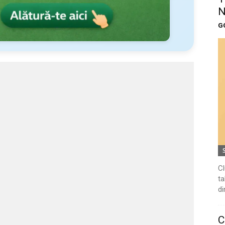
N
G
Cl
ta
di
C