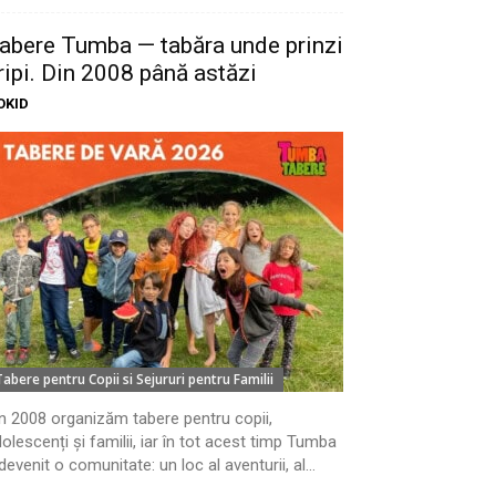
abere Tumba — tabăra unde prinzi
ripi. Din 2008 până astăzi
OKID
Tabere pentru Copii si Sejururi pentru Familii
n 2008 organizăm tabere pentru copii,
olescenți și familii, iar în tot acest timp Tumba
devenit o comunitate: un loc al aventurii, al...