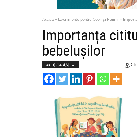
Acasă
»
Evenimente pentru Copii şi Părinţi
»
Importa
Importanța cititu
bebelușilor
Cl
0-14 ANI