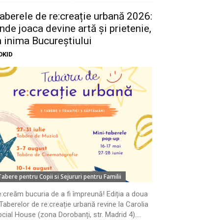
aberele de re:creație urbană 2026:
nde joaca devine artă și prietenie,
n inima Bucureștiului
OKID
Tabere pentru Copii si Sejururi pentru Familii
:creăm bucuria de a fi împreună! Ediția a doua
Taberelor de re:creație urbană revine la Carolia
cial House (zona Dorobanți, str. Madrid 4)....