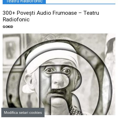
Teatru Radiofonic
300+ Povești Audio Frumoase – Teatru
Radiofonic
GOKID
Povesti audio
Modifica setari cookies