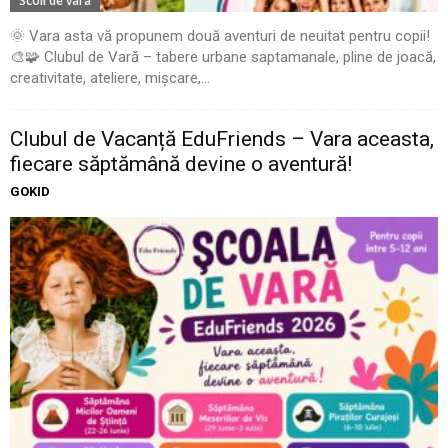
Scoli de vara
🌞 Vara asta vă propunem două aventuri de neuitat pentru copii!
🎨🧩 Clubul de Vară – tabere urbane saptamanale, pline de joacă,
creativitate, ateliere, mișcare,...
Clubul de Vacanță EduFriends – Vara aceasta,
fiecare săptămână devine o aventură!
GOKID