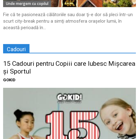
Unde mergem cu copilul
Fie că te pasionează călătoriile sau doar ţi-e dor să pleci într-un
scurt city-break pentru a simţi atmosfera oraşelor lumii, în
această perioadă în...
Cadouri
15 Cadouri pentru Copiii care Iubesc Mișcarea
și Sportul
GOKID