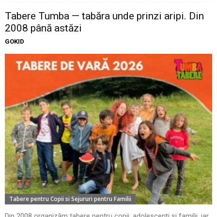
Tabere Tumba — tabăra unde prinzi aripi. Din
2008 până astăzi
GOKID
Tabere pentru Copii si Sejururi pentru Familii
Din 2008 organizăm tabere pentru copii, adolescenți și familii, iar