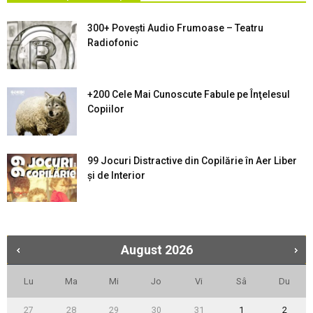
300+ Povești Audio Frumoase – Teatru
Radiofonic
+200 Cele Mai Cunoscute Fabule pe Înţelesul
Copiilor
99 Jocuri Distractive din Copilărie în Aer Liber
şi de Interior
August
2026
Lu
Ma
Mi
Jo
Vi
Sâ
Du
27
28
29
30
31
1
2