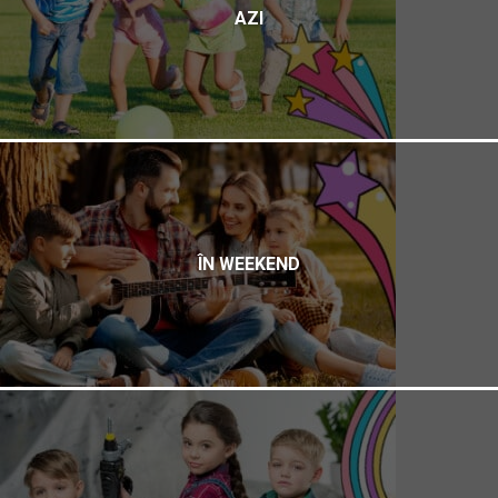
AZI
ÎN WEEKEND