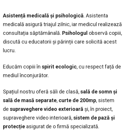
Asistență medicală și psihologică
. Asistenta
medicală asigură triajul zilnic, iar medicul realizează
consultația săptămânală.
Psihologul
observă copiii,
discută cu educatorii și părinții care solicită acest
lucru.
Educăm copiii în
spirit ecologic
, cu respect față de
mediul înconjurător.
Spațiul nostru oferă săli de clasă,
sală de somn și
sală de masă separate
,
c
urte de 200mp
, sistem
de
supraveghere video exterioară
și, în proiect,
supraveghere video interioară,
s
istem de pază și
protecție
asigurat de o firmă specializată.