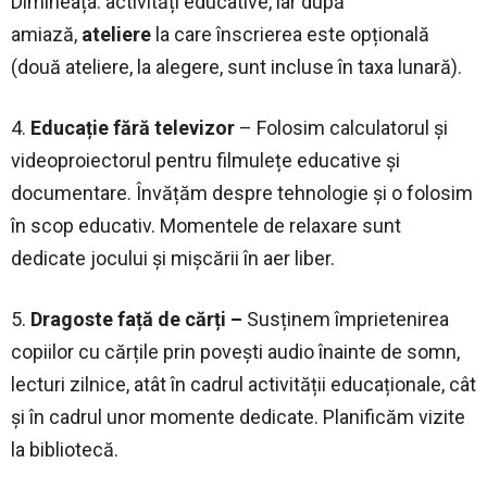
Dimineața: activități educative, iar după
amiază,
ateliere
la care înscrierea este opțională
(două ateliere, la alegere, sunt incluse în taxa lunară).
4.
Educație fără televizor
– Folosim calculatorul și
videoproiectorul pentru filmulețe educative și
documentare. Învățăm despre tehnologie și o folosim
în scop educativ. Momentele de relaxare sunt
dedicate jocului și mișcării în aer liber.
5.
Dragoste față de cărți –
Susținem împrietenirea
copiilor cu cărțile prin povești audio înainte de somn,
lecturi zilnice, atât în cadrul activității educaționale, cât
și în cadrul unor momente dedicate.
Planificăm vizite
la bibliotecă.