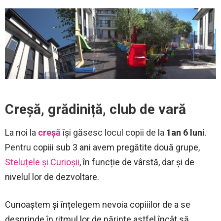
Creșă, grădiniță, club de vară
La noi la
creșă
își găsesc locul copii de la
1an 6 luni
.
Pentru c
opiii sub 3 ani avem pregătite două grupe,
Steluțele și Curioșii
, în funcție de vârstă, dar și de
nivelul lor de dezvoltare.
Cunoaștem și înțelegem nevoia copiiilor de a se
desprinde în ritmul lor de părinte astfel încât să