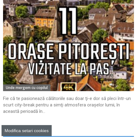
Unde mergem cu copilul
Fie că te pasionează călătoriile sau doar ţi-e dor să pleci într-un
scurt city-break pentru a simţi atmosfera oraşelor lumii, în
această perioadă în...
Modifica setari cookies
Cadouri