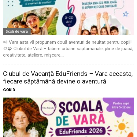
Scoli de vara
🌞 Vara asta vă propunem două aventuri de neuitat pentru copii!
🎨🧩 Clubul de Vară – tabere urbane saptamanale, pline de joacă,
creativitate, ateliere, mișcare,...
Clubul de Vacanță EduFriends – Vara aceasta,
fiecare săptămână devine o aventură!
GOKID