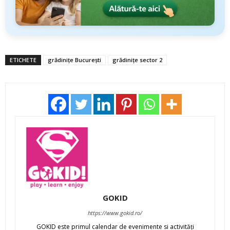
ETICHETE
grădinițe București
grădinițe sector 2
GOKID
https://www.gokid.ro/
GOKID este primul calendar de evenimente si activităţi